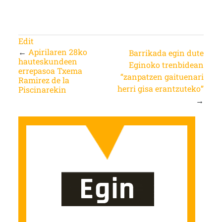
Edit
←
Apirilaren 28ko
Barrikada egin dute
hauteskundeen
Eginoko trenbidean
errepasoa Txema
“zanpatzen gaituenari
Ramirez de la
herri gisa erantzuteko”
Piscinarekin
→