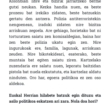
Kolonbian libre eta bizirik jarraitzeko berme
gutxi neukan. Kezka handia nuen, ea beste
prozesu bat irekiko zidaten, beste batzuekin
gertatu den antzera. Polizia antiterroristekin
nengoenean, iradoki zidaten nire bizitza
arriskuan zegoela. Are gehiago, horietako bat ni
torturatzen saiatu zen komisaldegian, baina hor
zen beste polizia ukatu egin zen. Nire
ingurukoak ere, familia, lagunak, arriskuan
zeuden. Nire bikotekideari, esaterako, beste
muntaia bat egiten saiatu ziren. Kartzelako
zuzendaria ere salatu nuen, leporatu baitzidan
pistola bat nuela ezkutatuta, eta kartzelaz aldatu
ninduten. Oro har, egoera politikoa ez zen oso
aldekoa.
Euskal Herrian hilabete batzuk egin dituzu eta
asilo politikoa eskatzen ari zara. Nola doa hori?