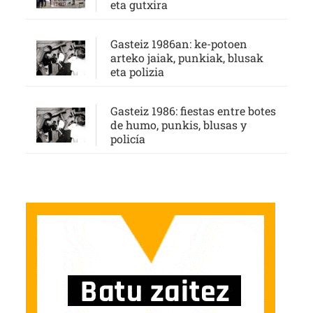
eta gutxira
Gasteiz 1986an: ke-potoen
arteko jaiak, punkiak, blusak
eta polizia
Gasteiz 1986: fiestas entre botes
de humo, punkis, blusas y
policía