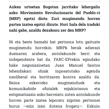
Azken urteetan Bogotan jarritako lehergailu
asko Movimiento Revolucionario del Pueblo-ri
(MRP) egotzi diote. Zuri mugimendu horren
partea izatea egotzi dizute. Hori hala dela iradoki
nahi gabe, azaldu dezakezu zer den MRP?
Ni eta beste hamabi bat pertsona lotu gaituzte
mugimendu horrekin. MRPk berak adierazi
duenaren arabera, antolakunde berri eta
independente bat da. FARC-EPrekin egindako
bake negoziazioetan Juan Manuel Santos
lehendakari ohiak inposatutako agenda
neoliberal eta bortitzaren kontra azaldu da.
Baina ezkerreko mugimenduek eta
komunikabide ofizialek ezjakintasun eta
estigmatizazio asko barreiatu zuten antolakunde
horren parte izatea leporatu ziguten pertsonei
buruz —ezin izan dutena frogatu—. Eskuin