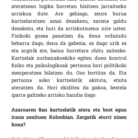
ateratzean logika horretan bizitzen jarraitzeko
arriskua dute. Are gehiago, zeure burua
kartzelaratzen amai dezakezu, zarena galdu
dezakezu, eta hori da arriskutsuena nire ustez.
Fisikoki gosea pasatzen da, dena ordaindu
beharra dago, dena da gabezia, ez dago urik ez
eta argirik ere, baina horretara ohitu zaitezke.
Kartzelak norbanakoekiko egiten duen kontrol
fisiko eta psikologikoak pertsona hori politikoki
menperatzea bilatzen du. Oso bortitza da. Eta
pertsona asko kartzelatik akituta, etsita
ateratzen da. Hori ekiditea da gakoa, bestela
iparra galtzeko arrisku handia dago.
Azaroaren 8an kartzelatik atera eta bost egun
iraun zenituen Kolonbian. Zergatik etorri zinen
hona?