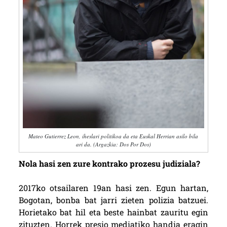
Mateo Gutierrez Leon, iheslari politikoa da eta Euskal Herrian asilo bila
ari da. (Argazkia: Dos Por Dos)
Nola hasi zen zure kontrako prozesu judiziala?
2017ko otsailaren 19an hasi zen. Egun hartan,
Bogotan, bonba bat jarri zieten polizia batzuei.
Horietako bat hil eta beste hainbat zauritu egin
zituzten. Horrek presio mediatiko handia eragin