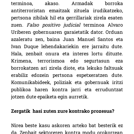
terminoa, akaso. Armadak borroka
antiterroristan emaitzak zituela irudikatzeko,
pertsona zibilak hil eta gerrillariak zirela esaten
zuen.
Falso positivo judicial
terminoa Alvaro
Uriberen gobernuaren garaietatik dator. Orduan
azaleratu zen, baina Juan Manuel Santos eta
Ivan Duque lehendakariekin ere jarraitu dute.
Hala, zenbait onura eta interes lortu dituzte.
Krimena, terrorismoa edo segurtasun eza
borrokatzen ari zirela diote, eta lekuko faltsuak
erabiliz edozein pertsona espetxeratzen dute.
Komunikabideek, poliziak eta gobernuak iritzi
publikoa haren kontra jarri eta erruduntzat
jotzen dute epaiketa egin aurretik.
Zergatik hasi zuten zure kontrako prozesua?
Nirea beste kasu askoren arteko bat besterik ez
da. Zenbait sektoreren kontra modu orokorrean