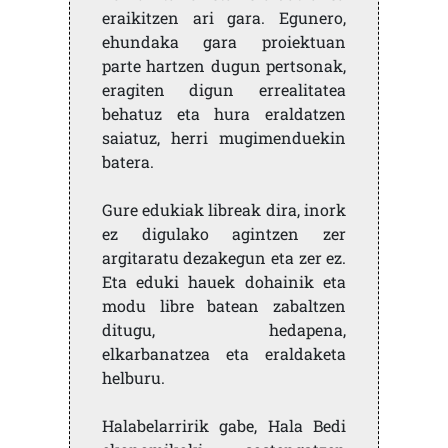
eraikitzen ari gara. Egunero,
ehundaka gara proiektuan
parte hartzen dugun pertsonak,
eragiten digun errealitatea
behatuz eta hura eraldatzen
saiatuz, herri mugimenduekin
batera.
Gure edukiak libreak dira, inork
ez digulako agintzen zer
argitaratu dezakegun eta zer ez.
Eta eduki hauek dohainik eta
modu libre batean zabaltzen
ditugu, hedapena,
elkarbanatzea eta eraldaketa
helburu.
Halabelarririk gabe, Hala Bedi