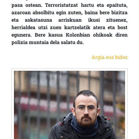
pasa ostean. Terroristatzat hartu eta epaituta,
azaroan absolbitu egin zuten, baina bere bizitza
eta askatasuna arriskuan ikusi zituenez,
herrialdea utzi zuen kartzelatik atera eta bost
egunera. Bere kasua Kolonbian ohikoak diren
polizia muntaia dela salatu du.
Argia.eus bidez