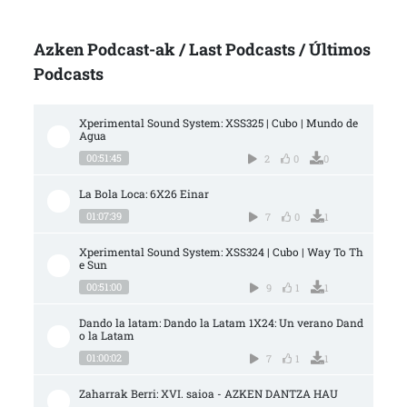
Azken Podcast-ak / Last Podcasts / Últimos
Podcasts
Xperimental Sound System: XSS325 | Cubo | Mundo de 
Agua
00:51:45
2
0
0
La Bola Loca: 6X26 Einar
01:07:39
7
0
1
Xperimental Sound System: XSS324 | Cubo | Way To Th
e Sun
00:51:00
9
1
1
Dando la latam: Dando la Latam 1X24: Un verano Dand
o la Latam
01:00:02
7
1
1
Zaharrak Berri: XVI. saioa - AZKEN DANTZA HAU