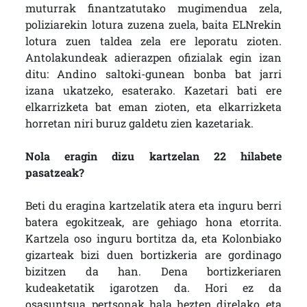
muturrak finantzatutako mugimendua zela,
poliziarekin lotura zuzena zuela, baita ELNrekin
lotura zuen taldea zela ere leporatu zioten.
Antolakundeak adierazpen ofizialak egin izan
ditu: Andino saltoki-gunean bonba bat jarri
izana ukatzeko, esaterako. Kazetari bati ere
elkarrizketa bat eman zioten, eta elkarrizketa
horretan niri buruz galdetu zien kazetariak.
Nola eragin dizu kartzelan 22 hilabete
pasatzeak?
Beti du eragina kartzelatik atera eta inguru berri
batera egokitzeak, are gehiago hona etorrita.
Kartzela oso inguru bortitza da, eta Kolonbiako
gizarteak bizi duen bortizkeria are gordinago
bizitzen da han. Dena bortizkeriaren
kudeaketatik igarotzen da. Hori ez da
osasuntsua, pertsonak hala hezten direlako, eta