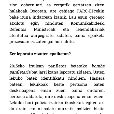
zion gobernuari, ea zergatik gertatzen ziren
halakoak Bogotan, are gehiago FARC-EPrekin
bake ituna indarrean izanik. Lau egun geroago
atxilotu egin ninduten. Komunikabideek,
Defentsa Ministroak eta lehendakariak
atentatua aurpegiratu zidaten, baina epaiketa
prozesuan ez zuten gai hori ukitu.
Zer leporatu zizuten epaiketan?
2015eko irailean panfletoz betetako
bomba
panfletaria
bat jarri izana leporatu zidaten. Ustez,
lekuko batek identifikatu ninduen. Hasiera
batean, lekukoak beste pertsona baten
deskribapena eman zuen, baina ondoren,
bertsioa aldatuta, nire deskribapena eman zuen.
Lekuko hori polizia izateko ikasketak egiten ari
da orain, eta ni salatu aurretik, polizien bisita