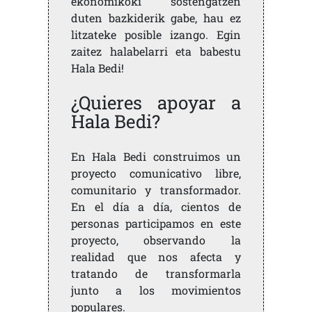
ekonomikoki sostengatzen
duten bazkiderik gabe, hau ez
litzateke posible izango. Egin
zaitez halabelarri eta babestu
Hala Bedi!
¿Quieres apoyar a
Hala Bedi?
En Hala Bedi construimos un
proyecto comunicativo libre,
comunitario y transformador.
En el día a día, cientos de
personas participamos en este
proyecto, observando la
realidad que nos afecta y
tratando de transformarla
junto a los movimientos
populares.