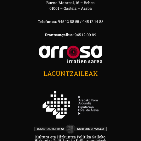
Bueno Monreal, 16 – Behea
01001 – Gasteiz – Araba
Telefonoa:
945 12 88 55 / 945 12 14 88
Erantzungailua:
945 12 09 89
LAGUNTZAILEAK