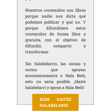
Nuestros contenidos son libres
porque nadie nos dicta qué
podemos publicar y qué no. Y
porque difundimos estos
contenidos de forma libre y
gratuita, con el objetivo de
difundir, compartir y
transformar.
Sin halabelarris, las socias y
socios que apoyan
económicamente a Hala Bedi,
esto no sería posible. ¡Hazte
halabelarri y apoya a Hala Bedi!
EGIN ZAITEZ
HALABELARRI