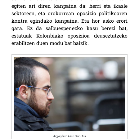
egiten ari diren kanpaina da: herri eta ikasle
sektoreen, eta orokorrean oposizio politikoaren
kontra egindako kanpaina. Eta hor asko erori
gara. Ez da salbuespenezko kasu berezi bat,
estatuak Kolonbiako oposizioa deuseztatzeko
erabiltzen duen modu bat baizik.
Argazkia: Dos Por Dos