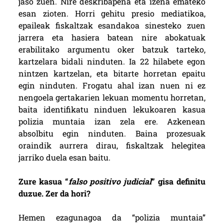
jaso zuen. Nire deskribapena eta izena emateko
esan zioten. Horri gehitu presio mediatikoa,
epaileak fiskaltzak esandakoa sinesteko zuen
jarrera eta hasiera batean nire abokatuak
erabilitako argumentu oker batzuk tarteko,
kartzelara bidali ninduten. Ia 22 hilabete egon
nintzen kartzelan, eta bitarte horretan epaitu
egin ninduten. Frogatu ahal izan nuen ni ez
nengoela gertakarien lekuan momentu horretan,
baita identifikatu ninduen lekukoaren kasua
polizia muntaia izan zela ere. Azkenean
absolbitu egin ninduten. Baina prozesuak
oraindik aurrera dirau, fiskaltzak helegitea
jarriko duela esan baitu.
Zure kasua “
falso positivo judicial
” gisa definitu
duzue. Zer da hori?
Hemen ezagunagoa da “polizia muntaia”