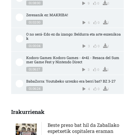
01:08:00
9
0
0
Zeresanik ez: MAKRIBA!
01:02:00
6
0
1
O no será-Edo ez da izango: Beldurra eta arte eszenikoa
k
01:00:04
3
0
1
Kodoro Games: Kodoro Games - 4×41 - Resaca del Sum
mer Game Fest y Nintendo Direct
01:06:17
3
0
1
BabaZorra: Youtubeko urrezko era berri bat? BZ 3-27
01:06:24
4
0
1
Irakurrienak
Beste preso bat hil da Zaballako
espetxetik ospitalera eraman