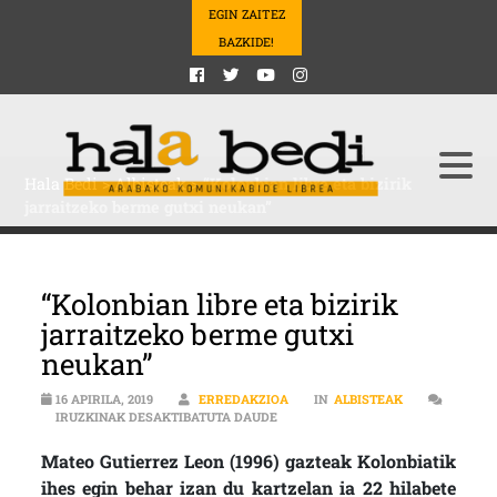
EGIN ZAITEZ
BAZKIDE!
Hala Bedi
>
Albisteak
>
“Kolonbian libre eta bizirik
jarraitzeko berme gutxi neukan”
“Kolonbian libre eta bizirik
jarraitzeko berme gutxi
neukan”
16 APIRILA, 2019
ERREDAKZIOA
IN
ALBISTEAK
“KOLONBIAN LIBRE ETA BIZIRIK J
IRUZKINAK DESAKTIBATUTA DAUDE
Mateo Gutierrez Leon (1996) gazteak Kolonbiatik
ihes egin behar izan du kartzelan ia 22 hilabete