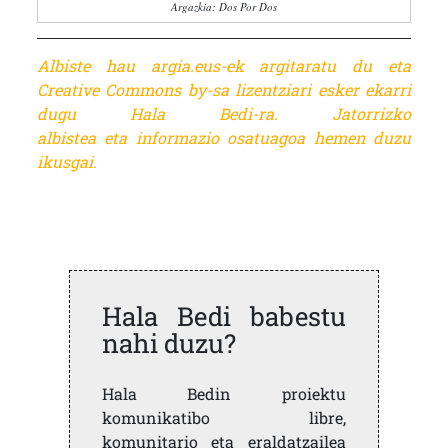
Argazkia: Dos Por Dos
Albiste hau argia.eus-ek argitaratu du eta
Creative Commons by-sa lizentziari esker ekarri
dugu Hala Bedi-ra. Jatorrizko
albistea eta informazio osatuagoa
hemen duzu
ikusgai.
Hala Bedi babestu
nahi duzu?
Hala Bedin proiektu
komunikatibo libre,
komunitario eta eraldatzailea