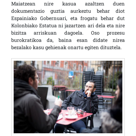
Maiatzean nire kasua azaltzen duen
dokumentazio guztia aurkeztu behar diot
Espainiako Gobernuari, eta frogatu behar dut
Kolonbiako Estatua ni jazartzen ari dela eta nire
bizitza arriskuan dagoela. Oso prozesu
burokratikoa da, baina esan didate nirea
bezalako kasu gehienak onartu egiten dituztela.