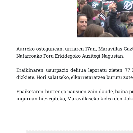
Aurreko ostegunean, urriaren 17an, Maravillas Gaz
Nafarroako Foru Erkidegoko Auzitegi Nagusian.
Eraikinaren usurpazio delitua leporatu zieten 77.
dizkiete. Hori salatzeko, elkarretaratzea burutu zute
Epaiketaren hurrengo pausuen zain daude, baina pro
inguruan hitz egiteko, Maravillaseko kidea den Jok