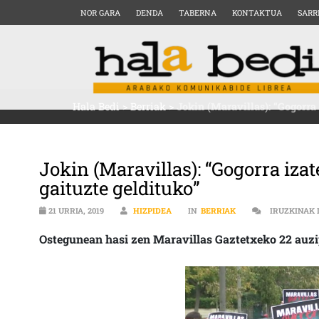
NOR GARA
DENDA
TABERNA
KONTAKTUA
SARR
Hala Bedi
>
Berriak
>
Jokin (Maravillas): “Gogorra 
Jokin (Maravillas): “Gogorra izat
gaituzte geldituko”
21 URRIA, 2019
HIZPIDEA
IN
BERRIAK
IRUZKINAK
Ostegunean hasi zen Maravillas Gaztetxeko 22 auzi