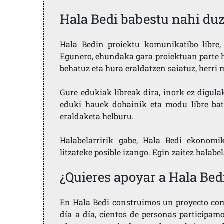
Hala Bedi babestu nahi du
Hala Bedin proiektu komunikatibo libre, 
Egunero, ehundaka gara proiektuan parte h
behatuz eta hura eraldatzen saiatuz, herr
Gure edukiak libreak dira, inork ez digula
eduki hauek dohainik eta modu libre bat
eraldaketa helburu.
Halabelarririk gabe, Hala Bedi ekonomi
litzateke posible izango. Egin zaitez halabe
¿Quieres apoyar a Hala Bed
En Hala Bedi construimos un proyecto comu
día a día, cientos de personas participam