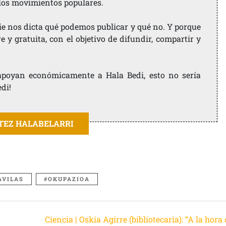
 los movimientos populares.
ie nos dicta qué podemos publicar y qué no. Y porque
 y gratuita, con el objetivo de difundir, compartir y
e apoyan económicamente a Hala Bedi, esto no sería
edi!
ITEZ HALABELARRI
AVILAS
OKUPAZIOA
Ciencia | Oskia Agirre (bibliotecaria): “A la hora