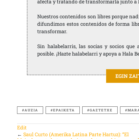
afecta y tratando de transformarla junto a
Nuestros contenidos son libres porque nad
difundimos estos contenidos de forma libre
transformar.
Sin halabelarris, las socias y socios qu
posible. ¡Hazte halabelarri y apoya a Hala B
EGIN ZA
AUZIA
EPAIKETA
GAZTETXE
MAR
Edit
←
Saul Curto (Amerika Latina Parte Hartuz): “El