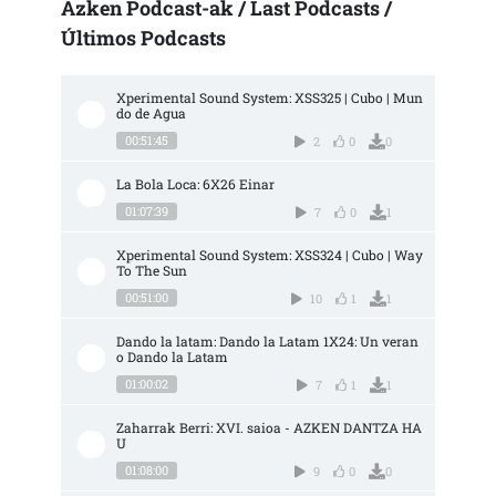
Azken Podcast-ak / Last Podcasts /
Últimos Podcasts
Xperimental Sound System: XSS325 | Cubo | Mun
do de Agua
00:51:45
2
0
0
La Bola Loca: 6X26 Einar
01:07:39
7
0
1
Xperimental Sound System: XSS324 | Cubo | Way 
To The Sun
00:51:00
10
1
1
Dando la latam: Dando la Latam 1X24: Un veran
o Dando la Latam
01:00:02
7
1
1
Zaharrak Berri: XVI. saioa - AZKEN DANTZA HA
U
01:08:00
9
0
0