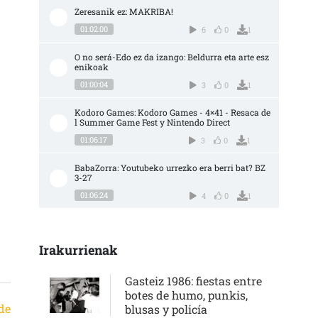
Zeresanik ez: MAKRIBA!
01:02:00
6
0
1
O no será-Edo ez da izango: Beldurra eta arte esz
enikoak
01:00:04
3
0
1
Kodoro Games: Kodoro Games - 4×41 - Resaca de
l Summer Game Fest y Nintendo Direct
01:06:17
3
0
1
BabaZorra: Youtubeko urrezko era berri bat? BZ 
3-27
01:06:24
4
0
1
Irakurrienak
Gasteiz 1986: fiestas entre
botes de humo, punkis,
 de
blusas y policía