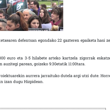
tetxearen defentsan egondako 22 gazteren epaiketa hasi ze
000 euro eta 3-5 hilabete arteko kartzela zigorrak eskatz
n auzitegi parean, goizeko 9:30etatik 11:00tara.
iektuarekin aurrera jarraituko dutela argi utzi dute. Horr
in izan dugu Hizpidean.