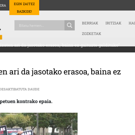
EGIN ZAITEZ
ERA
BAZKIDE!
BERRIAK
IRITZIAK
HA
ZOZKETAK
izaten ari da jasotako erasoa, baina ez gaituzte geldituko”
en ari da jasotako erasoa, baina ez
JOKIN (MARAVILLAS): “GOGORRA IZATEN ARI DA JASOTA
 DESAKTIBATUTA DAUDE
petuen kontrako epaia.