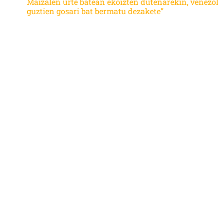
Maizalen urte batean ekoizten dutenarekin, venezo
guztien gosari bat bermatu dezakete”