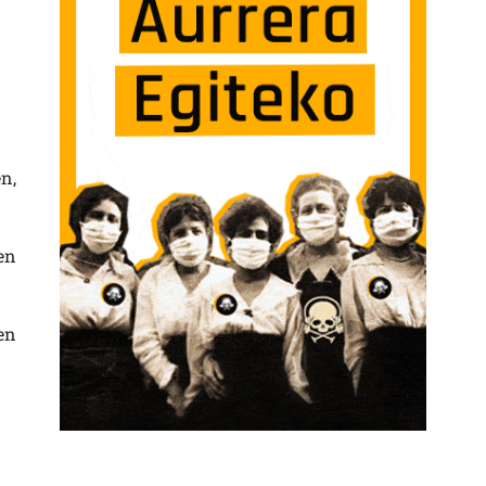
n,
en
en