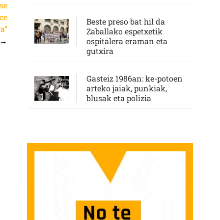
rse
ce
Beste preso bat hil da
a”
Zaballako espetxetik
→
ospitalera eraman eta
gutxira
Gasteiz 1986an: ke-potoen
arteko jaiak, punkiak,
blusak eta polizia