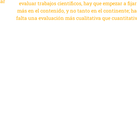
lar
evaluar trabajos científicos, hay que empezar a fija
más en el contenido, y no tanto en el continente; ha
falta una evaluación más cualitativa que cuantitativ