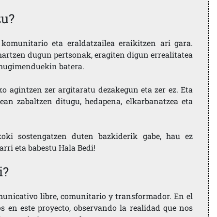
zu?
komunitario eta eraldatzailea eraikitzen ari gara.
artzen dugun pertsonak, eragiten digun errealitatea
i mugimenduekin batera.
ko agintzen zer argitaratu dezakegun eta zer ez. Eta
ean zabaltzen ditugu, hedapena, elkarbanatzea eta
koki sostengatzen duten bazkiderik gabe, hau ez
larri eta babestu Hala Bedi!
i?
nicativo libre, comunitario y transformador. En el
os en este proyecto, observando la realidad que nos