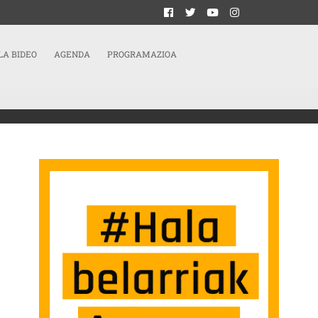
LA BIDEO
AGENDA
PROGRAMAZIOA
KO ERASOA, BAINA EZ GAITUZTE GELDITUKO” SARRERAN