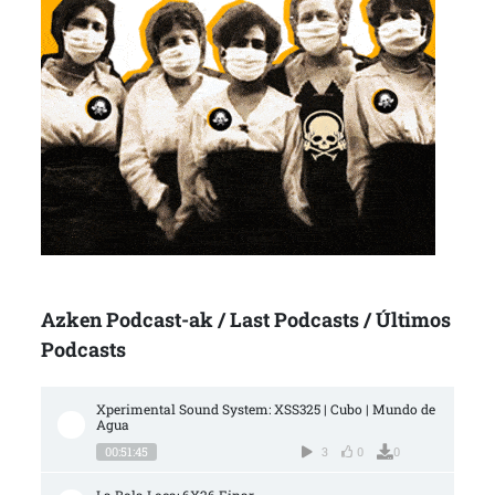
Azken Podcast-ak / Last Podcasts / Últimos
Podcasts
Xperimental Sound System: XSS325 | Cubo | Mundo de 
Agua
00:51:45
3
0
0
La Bola Loca: 6X26 Einar