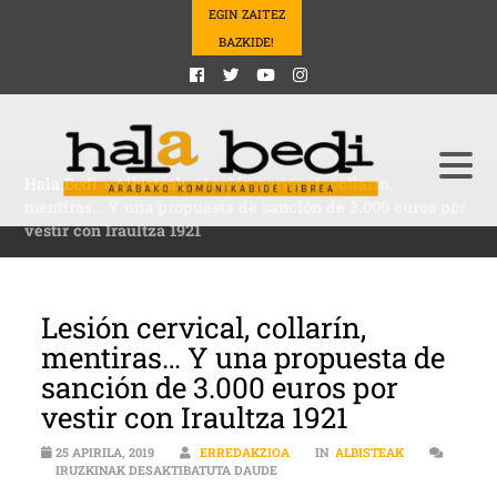
EGIN ZAITEZ
BAZKIDE!
Hala Bedi
>
Albisteak
>
Lesión cervical, collarín,
mentiras… Y una propuesta de sanción de 3.000 euros por
vestir con Iraultza 1921
Lesión cervical, collarín,
mentiras… Y una propuesta de
sanción de 3.000 euros por
vestir con Iraultza 1921
25 APIRILA, 2019
ERREDAKZIOA
IN
ALBISTEAK
LESIÓN CERVICAL, COLLARÍN, MEN
IRUZKINAK DESAKTIBATUTA DAUDE