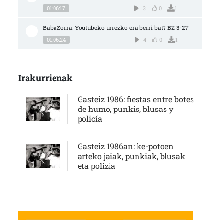
01:06:17
3
0
1
BabaZorra: Youtubeko urrezko era berri bat? BZ 3-27
01:06:24
4
0
1
Irakurrienak
Gasteiz 1986: fiestas entre botes
de humo, punkis, blusas y
policía
Gasteiz 1986an: ke-potoen
arteko jaiak, punkiak, blusak
eta polizia