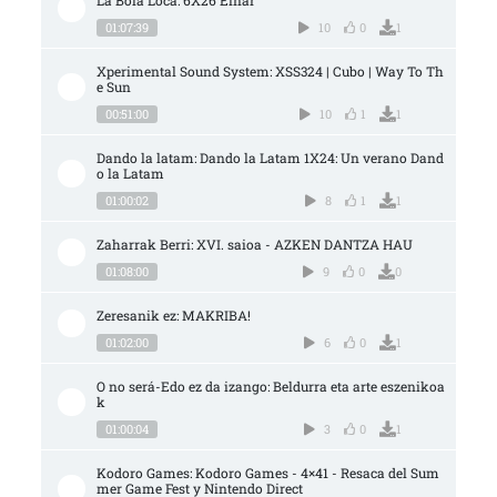
01:07:39
10
0
1
Xperimental Sound System: XSS324 | Cubo | Way To Th
e Sun
00:51:00
10
1
1
Dando la latam: Dando la Latam 1X24: Un verano Dand
o la Latam
01:00:02
8
1
1
Zaharrak Berri: XVI. saioa - AZKEN DANTZA HAU
01:08:00
9
0
0
Zeresanik ez: MAKRIBA!
01:02:00
6
0
1
O no será-Edo ez da izango: Beldurra eta arte eszenikoa
k
01:00:04
3
0
1
Kodoro Games: Kodoro Games - 4×41 - Resaca del Sum
mer Game Fest y Nintendo Direct