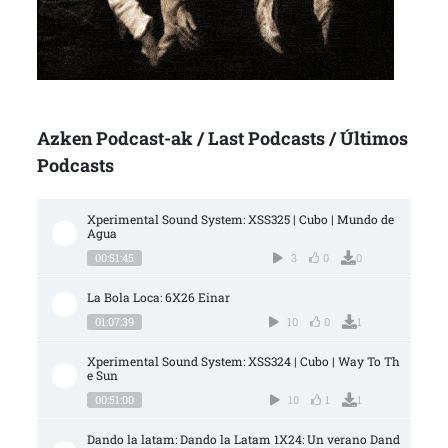
Azken Podcast-ak / Last Podcasts / Últimos
Podcasts
Xperimental Sound System: XSS325 | Cubo | Mundo de 
Agua
00:51:45
3
0
0
La Bola Loca: 6X26 Einar
01:07:39
10
0
1
Xperimental Sound System: XSS324 | Cubo | Way To Th
e Sun
00:51:00
10
1
1
Dando la latam: Dando la Latam 1X24: Un verano Dand