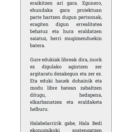
eraikitzen ari gara. Egunero,
ehundaka gara proiektuan
parte hartzen dugun pertsonak,
eragiten digun errealitatea
behatuz eta hura eraldatzen
saiatuz, herri mugimenduekin
batera.
Gure edukiak libreak dira, inork
ez digulako agintzen zer
argitaratu dezakegun eta zer ez.
Eta eduki hauek dohainik eta
modu libre batean zabaltzen
ditugu, hedapena,
elkarbanatzea eta eraldaketa
helburu.
Halabelarririk gabe, Hala Bedi
ekonomikoki sostengatzen