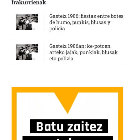
Irakurrienak
Gasteiz 1986: fiestas entre botes
de humo, punkis, blusas y
policía
Gasteiz 1986an: ke-potoen
arteko jaiak, punkiak, blusak
eta polizia