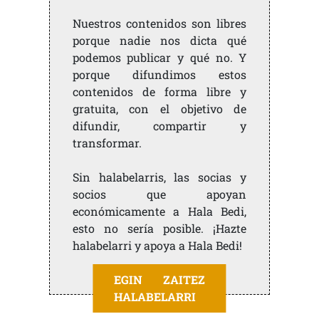
Nuestros contenidos son libres
porque nadie nos dicta qué
podemos publicar y qué no. Y
porque difundimos estos
contenidos de forma libre y
gratuita, con el objetivo de
difundir, compartir y
transformar.
Sin halabelarris, las socias y
socios que apoyan
económicamente a Hala Bedi,
esto no sería posible. ¡Hazte
halabelarri y apoya a Hala Bedi!
EGIN ZAITEZ
HALABELARRI