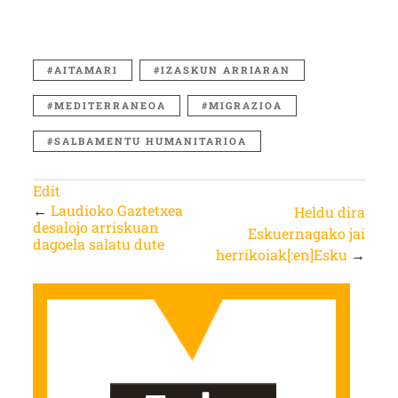
AITAMARI
IZASKUN ARRIARAN
MEDITERRANEOA
MIGRAZIOA
SALBAMENTU HUMANITARIOA
Edit
←
Laudioko Gaztetxea
Heldu dira
desalojo arriskuan
Eskuernagako jai
dagoela salatu dute
herrikoiak[:en]Esku
→