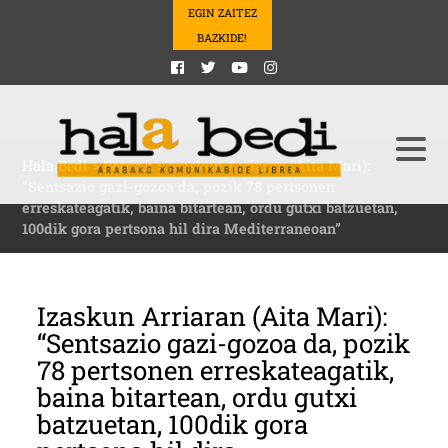
EGIN ZAITEZ
BAZKIDE!
Hala Bedi
>
Berriak
>
Izaskun Arriaran (Aita Mari):
“Sentsazio gazi-gozoa da, pozik 78 pertsonen
erreskateagatik, baina bitartean, ordu gutxi batzuetan,
100dik gora pertsona hil dira Mediterraneoan”
Izaskun Arriaran (Aita Mari):
“Sentsazio gazi-gozoa da, pozik
78 pertsonen erreskateagatik,
baina bitartean, ordu gutxi
batzuetan, 100dik gora