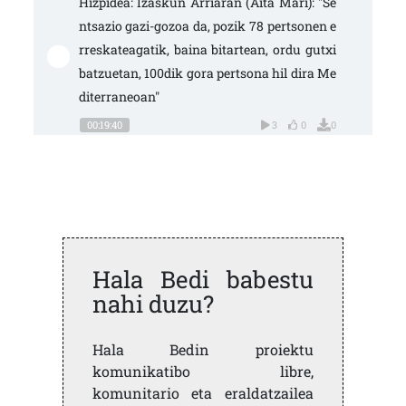
Hizpidea: Izaskun Arriaran (Aita Mari): "Se
ntsazio gazi-gozoa da, pozik 78 pertsonen e
rreskateagatik, baina bitartean, ordu gutxi 
batzuetan, 100dik gora pertsona hil dira Me
diterraneoan"
00:19:40
3
0
0
Hala Bedi babestu
nahi duzu?
Hala Bedin proiektu
komunikatibo libre,
komunitario eta eraldatzailea