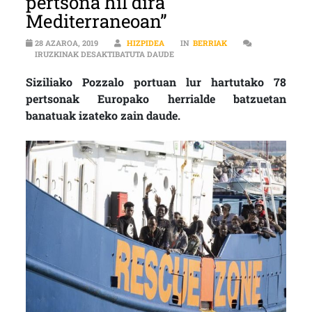
pertsona hil dira
Mediterraneoan”
28 AZAROA, 2019
HIZPIDEA
IN
BERRIAK
IZASKUN ARRIARAN (AITA MARI): 
IRUZKINAK DESAKTIBATUTA DAUDE
Siziliako Pozzalo portuan lur hartutako 78
pertsonak Europako herrialde batzuetan
banatuak izateko zain daude.