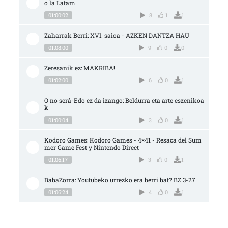
o la Latam
01:00:02
8
1
1
Zaharrak Berri: XVI. saioa - AZKEN DANTZA HAU
01:08:00
9
0
0
Zeresanik ez: MAKRIBA!
01:02:00
6
0
1
O no será-Edo ez da izango: Beldurra eta arte eszenikoa
k
01:00:04
3
0
1
Kodoro Games: Kodoro Games - 4×41 - Resaca del Sum
mer Game Fest y Nintendo Direct
01:06:17
3
0
1
BabaZorra: Youtubeko urrezko era berri bat? BZ 3-27
01:06:24
4
0
1