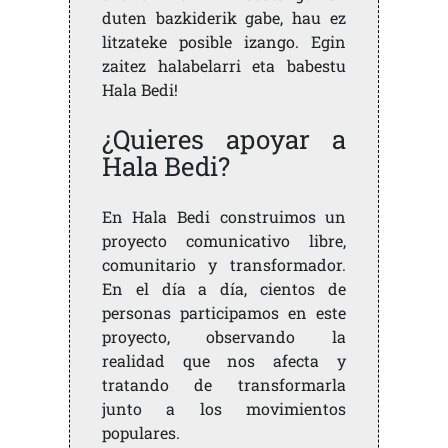
duten bazkiderik gabe, hau ez
litzateke posible izango. Egin
zaitez halabelarri eta babestu
Hala Bedi!
¿Quieres apoyar a
Hala Bedi?
En Hala Bedi construimos un
proyecto comunicativo libre,
comunitario y transformador.
En el día a día, cientos de
personas participamos en este
proyecto, observando la
realidad que nos afecta y
tratando de transformarla
junto a los movimientos
populares.