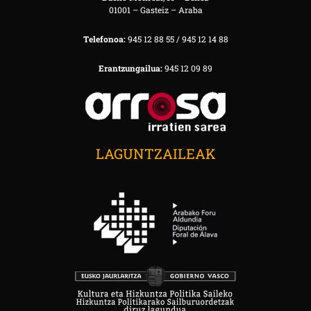
01001 – Gasteiz – Araba
Telefonoa:
945 12 88 55 / 945 12 14 88
Erantzungailua:
945 12 09 89
LAGUNTZAILEAK