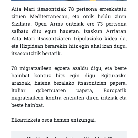
Aita Mari itsasontziak 78 pertsona erreskatatu
zituen Mediterraneoan, eta onik heldu ziren
Siziliara. Open Arms ontziak ere 73 pertsona
salbatu ditu egun hauetan. Izaskun Arriaran
Aita Mari itsasontziaren tripulazioko kidea da,
eta Hizpidean berarekin hitz egin ahal izan dugu,
itsasontzitik bertatik.
78 migratzaileen egoera azaldu digu, eta beste
hainbat kontuz hitz egin digu. Egiturazko
arazoak, haiena bezalako itsasontzien papera,
Italiar gobernuaren papera, Europatik
migratzaileen kontra entzuten diren iritziak eta
beste hainbat.
Elkarrizketa osoa hemen entzungai.