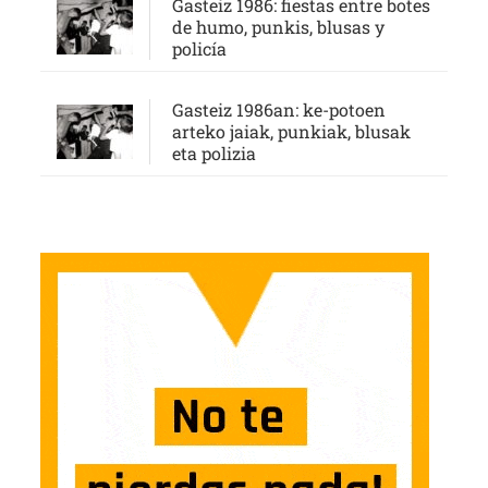
Gasteiz 1986: fiestas entre botes
de humo, punkis, blusas y
policía
Gasteiz 1986an: ke-potoen
arteko jaiak, punkiak, blusak
eta polizia