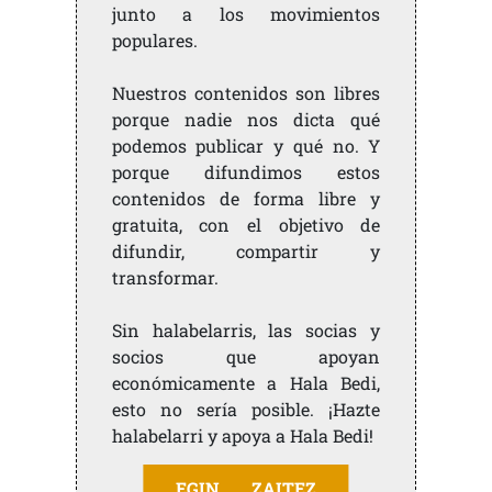
junto a los movimientos
populares.
Nuestros contenidos son libres
porque nadie nos dicta qué
podemos publicar y qué no. Y
porque difundimos estos
contenidos de forma libre y
gratuita, con el objetivo de
difundir, compartir y
transformar.
Sin halabelarris, las socias y
socios que apoyan
económicamente a Hala Bedi,
esto no sería posible. ¡Hazte
halabelarri y apoya a Hala Bedi!
EGIN ZAITEZ