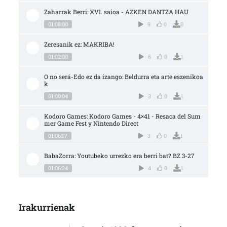
Zaharrak Berri: XVI. saioa - AZKEN DANTZA HAU
01:08:00
9
0
0
Zeresanik ez: MAKRIBA!
01:02:00
6
0
1
O no será-Edo ez da izango: Beldurra eta arte eszenikoa
k
01:00:04
3
0
1
Kodoro Games: Kodoro Games - 4×41 - Resaca del Sum
mer Game Fest y Nintendo Direct
01:06:17
3
0
1
BabaZorra: Youtubeko urrezko era berri bat? BZ 3-27
01:06:24
4
0
1
Irakurrienak