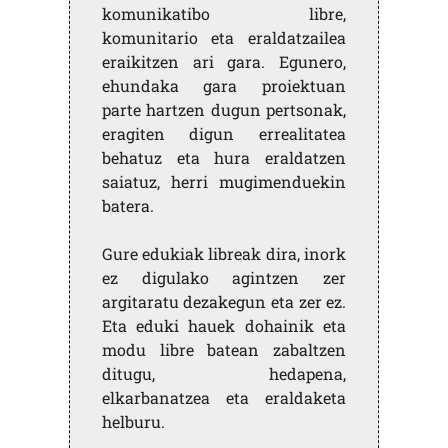
komunikatibo libre,
komunitario eta eraldatzailea
eraikitzen ari gara. Egunero,
ehundaka gara proiektuan
parte hartzen dugun pertsonak,
eragiten digun errealitatea
behatuz eta hura eraldatzen
saiatuz, herri mugimenduekin
batera.
Gure edukiak libreak dira, inork
ez digulako agintzen zer
argitaratu dezakegun eta zer ez.
Eta eduki hauek dohainik eta
modu libre batean zabaltzen
ditugu, hedapena,
elkarbanatzea eta eraldaketa
helburu.