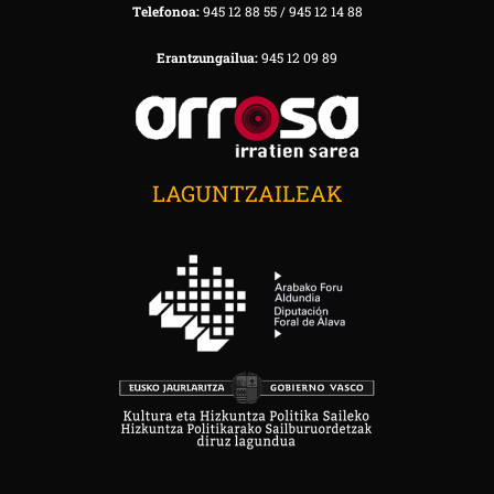
Telefonoa:
945 12 88 55 / 945 12 14 88
Erantzungailua:
945 12 09 89
LAGUNTZAILEAK