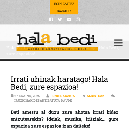
EGIN ZAITEZ
BAZKIDE!
Hala Bedi
>
Albisteak
>
Irrati uhinak haratago! Hala Bedi,
zure espazioa!
Irrati uhinak haratago! Hala
Bedi, zure espazioa!
27 EKAINA, 2025
ERREDAKZIOA
IN
ALBISTEAK
IRRATI UHINAK HARATAGO! HALA B
IRUZKINAK DESAKTIBATUTA DAUDE
Beti amestu al duzu zure ahotsa irrati bidez
entzutearekin? Ideiak, musika, iritziak... gure
espazioa zure espazioa izan daiteke!