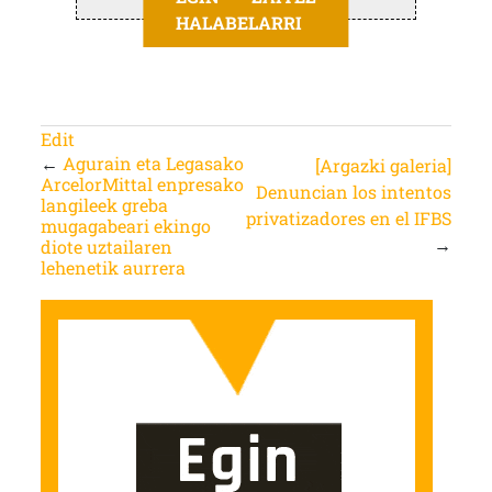
HALABELARRI
Edit
←
Agurain eta Legasako
[Argazki galeria]
ArcelorMittal enpresako
Denuncian los intentos
langileek greba
privatizadores en el IFBS
mugagabeari ekingo
→
diote uztailaren
lehenetik aurrera