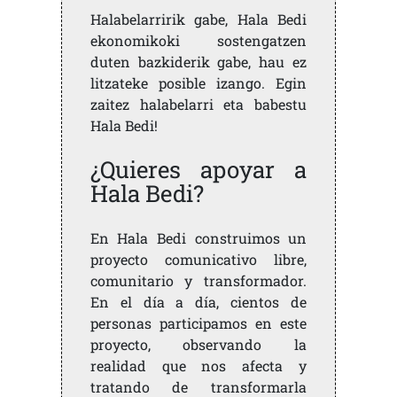
Halabelarririk gabe, Hala Bedi
ekonomikoki sostengatzen
duten bazkiderik gabe, hau ez
litzateke posible izango. Egin
zaitez halabelarri eta babestu
Hala Bedi!
¿Quieres apoyar a
Hala Bedi?
En Hala Bedi construimos un
proyecto comunicativo libre,
comunitario y transformador.
En el día a día, cientos de
personas participamos en este
proyecto, observando la
realidad que nos afecta y
tratando de transformarla