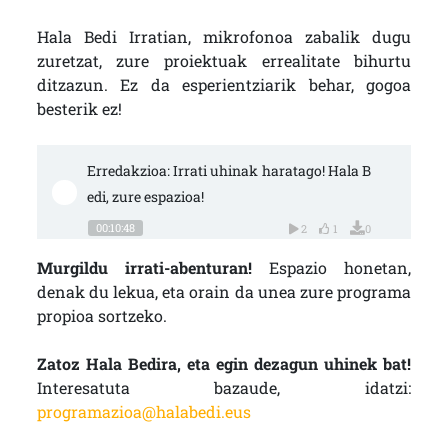
Hala Bedi Irratian, mikrofonoa zabalik dugu
zuretzat, zure proiektuak errealitate bihurtu
ditzazun. Ez da esperientziarik behar, gogoa
besterik ez!
Erredakzioa: Irrati uhinak haratago! Hala B
edi, zure espazioa!
00:10:48
2
1
0
Murgildu irrati-abenturan!
Espazio honetan,
denak du lekua, eta orain da unea zure programa
propioa sortzeko.
Zatoz Hala Bedira, eta egin dezagun uhinek bat!
Interesatuta bazaude, idatzi:
programazioa@halabedi.eus