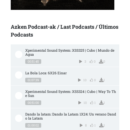
Azken Podcast-ak / Last Podcasts / Últimos
Podcasts
Xperimental Sound System: XSS325 | Cubo | Mundo de 
Agua
00:51:45
3
0
0
La Bola Loca: 6X26 Einar
01:07:39
10
0
1
Xperimental Sound System: XSS324 | Cubo | Way To Th
e Sun
00:51:00
10
1
1
Dando la latam: Dando la Latam 1X24: Un verano Dand
o la Latam
01:00:02
8
1
1