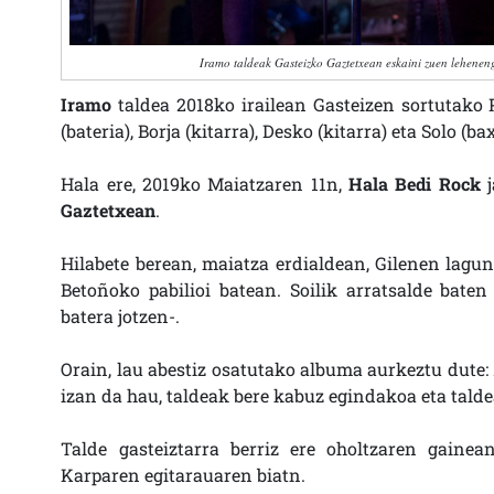
Iramo taldeak Gasteizko Gaztetxean eskaini zuen lehenen
Iramo
taldea 2018ko irailean Gasteizen sortutako P
(bateria), Borja (kitarra), Desko (kitarra) eta Solo (ba
Hala ere, 2019ko Maiatzaren 11n,
Hala Bedi Rock
j
Gaztetxean
.
Hilabete berean, maiatza erdialdean, Gilenen lagu
Betoñoko pabilioi batean. Soilik arratsalde bate
batera jotzen-.
Orain, lau abestiz osatutako albuma aurkeztu dute:
izan da hau, taldeak bere kabuz egindakoa eta tald
Talde gasteiztarra berriz ere oholtzaren gaine
Karparen egitarauaren biatn.