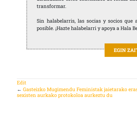
transformar.
Sin halabelarris, las socias y socios qu
posible. ¡Hazte halabelarri y apoya a Hala B
EGIN ZA
Edit
←
Gasteizko Mugimendu Feministak jaietarako era
sexisten aurkako protokoloa aurkeztu du