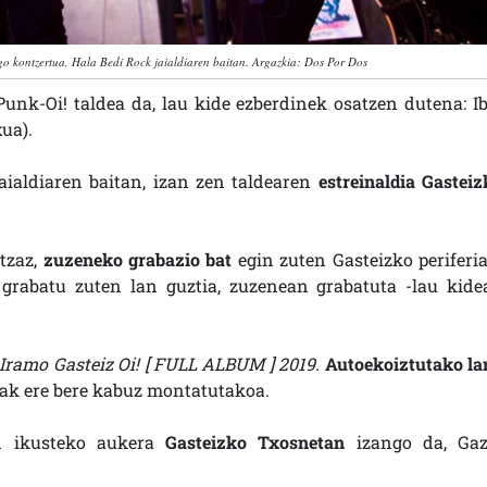
go kontzertua, Hala Bedi Rock jaialdiaren baitan. Argazkia: Dos Por Dos
unk-Oi! taldea da, lau kide ezberdinek osatzen dutena: Ib
xua).
aialdiaren baitan, izan zen taldearen
estreinaldia Gasteiz
ntzaz,
zuzeneko grabazio bat
egin zuten Gasteizko periferia
n grabatu zuten lan guztia, zuzenean grabatuta -lau kide
Iramo Gasteiz Oi! [ FULL ALBUM ] 2019.
Autoekoiztutako la
eak ere bere kabuz montatutakoa.
an ikusteko aukera
Gasteizko Txosnetan
izango da, Gaz