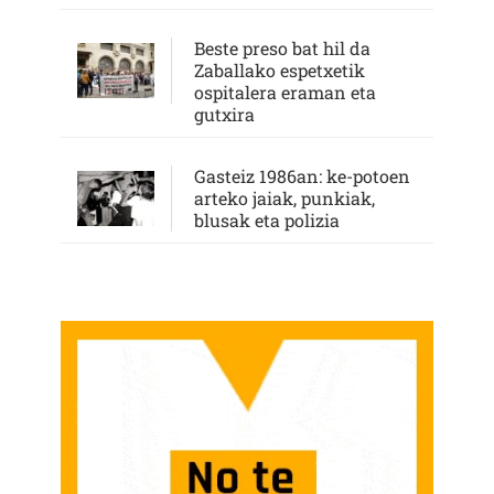
Beste preso bat hil da
Zaballako espetxetik
ospitalera eraman eta
gutxira
Gasteiz 1986an: ke-potoen
arteko jaiak, punkiak,
blusak eta polizia