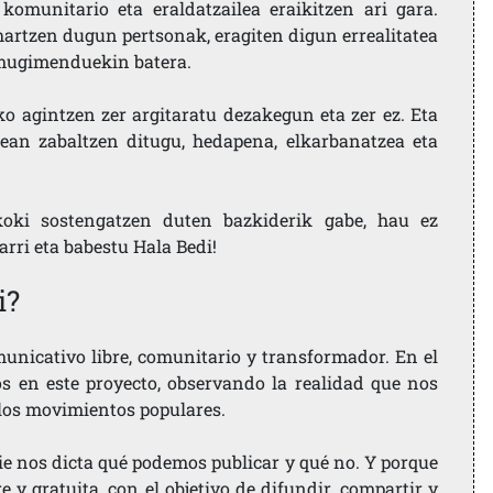
komunitario eta eraldatzailea eraikitzen ari gara.
artzen dugun pertsonak, eragiten digun errealitatea
i mugimenduekin batera.
ko agintzen zer argitaratu dezakegun eta zer ez. Eta
ean zabaltzen ditugu, hedapena, elkarbanatzea eta
koki sostengatzen duten bazkiderik gabe, hau ez
larri eta babestu Hala Bedi!
i?
nicativo libre, comunitario y transformador. En el
os en este proyecto, observando la realidad que nos
 los movimientos populares.
ie nos dicta qué podemos publicar y qué no. Y porque
 y gratuita, con el objetivo de difundir, compartir y