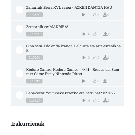
Zaharrak Berri: XVI. saioa - AZKEN DANTZA HAU
01:08:00
9
0
0
Zeresanik ez: MAKRIBA!
01:02:00
6
0
1
O no será-Edo ez da izango: Beldurra eta arte eszenikoa
k
01:00:04
3
0
1
Kodoro Games: Kodoro Games - 4×41 - Resaca del Sum
mer Game Fest y Nintendo Direct
01:06:17
3
0
1
BabaZorra: Youtubeko urrezko era berri bat? BZ 3-27
01:06:24
4
0
1
Irakurrienak