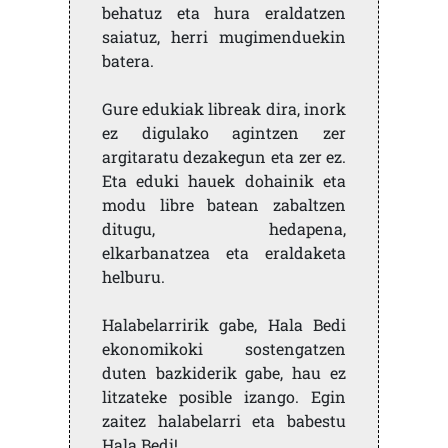
behatuz eta hura eraldatzen
saiatuz, herri mugimenduekin
batera.
Gure edukiak libreak dira, inork
ez digulako agintzen zer
argitaratu dezakegun eta zer ez.
Eta eduki hauek dohainik eta
modu libre batean zabaltzen
ditugu, hedapena,
elkarbanatzea eta eraldaketa
helburu.
Halabelarririk gabe, Hala Bedi
ekonomikoki sostengatzen
duten bazkiderik gabe, hau ez
litzateke posible izango. Egin
zaitez halabelarri eta babestu
Hala Bedi!