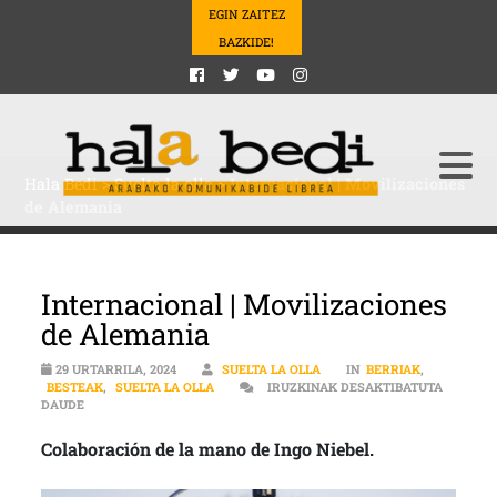
EGIN ZAITEZ
BAZKIDE!
Hala Bedi
>
Suelta la olla
>
Internacional | Movilizaciones
de Alemania
Internacional | Movilizaciones
de Alemania
29 URTARRILA, 2024
SUELTA LA OLLA
IN
BERRIAK
,
BESTEAK
,
SUELTA LA OLLA
IRUZKINAK DESAKTIBATUTA
INTERNACIONAL | MOVILIZACIONES DE ALEMANIA SARRERAN
DAUDE
Colaboración de la mano de Ingo Niebel.