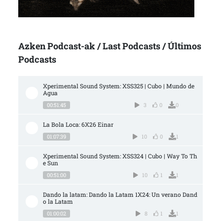
Azken Podcast-ak / Last Podcasts / Últimos
Podcasts
Xperimental Sound System: XSS325 | Cubo | Mundo de 
Agua
00:51:45
3
0
0
La Bola Loca: 6X26 Einar
01:07:39
10
0
1
Xperimental Sound System: XSS324 | Cubo | Way To Th
e Sun
00:51:00
10
1
1
Dando la latam: Dando la Latam 1X24: Un verano Dand
o la Latam
01:00:02
8
1
1