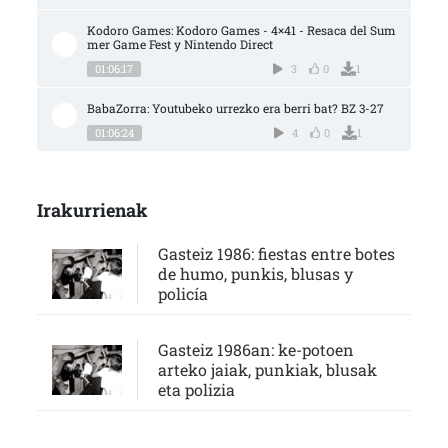
Kodoro Games: Kodoro Games - 4×41 - Resaca del Sum
mer Game Fest y Nintendo Direct
01:06:17
3
0
1
BabaZorra: Youtubeko urrezko era berri bat? BZ 3-27
01:06:24
4
0
1
Irakurrienak
Gasteiz 1986: fiestas entre botes
de humo, punkis, blusas y
policía
Gasteiz 1986an: ke-potoen
arteko jaiak, punkiak, blusak
eta polizia