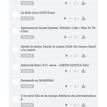
00:51:45
3
0
0
La Bola Loca: 6X26 Einar
01:07:39
10
0
1
Xperimental Sound System: XSS324 | Cubo | Way To Th
e Sun
00:51:00
10
1
1
Dando la latam: Dando la Latam 1X24: Un verano Dand
o la Latam
01:00:02
8
1
1
Zaharrak Berri: XVI. saioa - AZKEN DANTZA HAU
01:08:00
9
0
0
Zeresanik ez: MAKRIBA!
01:02:00
6
0
1
O no será-Edo ez da izango: Beldurra eta arte eszenikoa
k
01:00:04
3
0
1