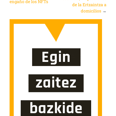
engaño de los NFTs
de la Ertzaintza a
domicilios
→