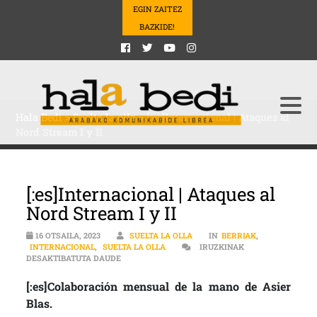
EGIN ZAITEZ
BAZKIDE!
Hala Bedi
>
Suelta la olla
>
[:es]Internacional | Ataques al
Nord Stream I y II
[:es]Internacional | Ataques al
Nord Stream I y II
16 OTSAILA, 2023
SUELTA LA OLLA
IN
BERRIAK
,
INTERNACIONAL
,
SUELTA LA OLLA
IRUZKINAK
[:ES]INTERNACIONAL | ATAQUES AL NORD STREAM 
DESAKTIBATUTA DAUDE
[:es]Colaboración mensual de la mano de Asier
Blas.