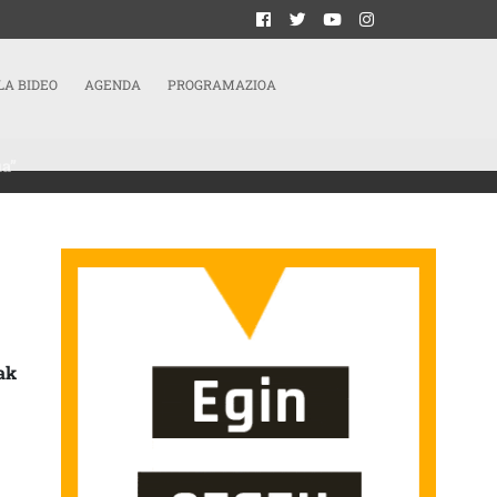
LA BIDEO
AGENDA
PROGRAMAZIOA
ua”
KA IRAULTZA PROZESURA BATZEA DA GURE HELBURUA” SARRERAN
ak