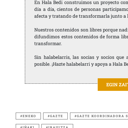
En Hala Bedi construimos un proyecto comu
día a día, cientos de personas participam
afecta y tratando de transformarla junto a
Nuestros contenidos son libres porque nad
difundimos estos contenidos de forma libre
transformar.
Sin halabelarris, las socias y socios qu
posible. ¡Hazte halabelarri y apoya a Hala B
EGIN ZA
ENEKO
GAZTE
GAZTE KOORDINADORA S
IÑAKI
IRAULTZA