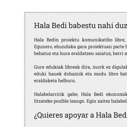
Hala Bedi babestu nahi du
Hala Bedin proiektu komunikatibo libre, 
Egunero, ehundaka gara proiektuan parte h
behatuz eta hura eraldatzen saiatuz, herr
Gure edukiak libreak dira, inork ez digula
eduki hauek dohainik eta modu libre bat
eraldaketa helburu.
Halabelarririk gabe, Hala Bedi ekonomi
litzateke posible izango. Egin zaitez halabe
¿Quieres apoyar a Hala Bed