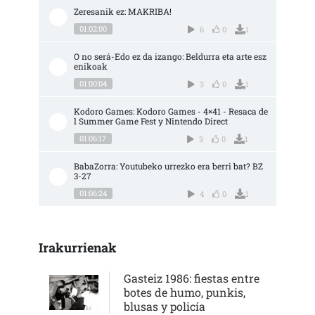
Zeresanik ez: MAKRIBA!
01:02:00
6
0
1
O no será-Edo ez da izango: Beldurra eta arte esz
enikoak
01:00:04
3
0
1
Kodoro Games: Kodoro Games - 4×41 - Resaca de
l Summer Game Fest y Nintendo Direct
01:06:17
3
0
1
BabaZorra: Youtubeko urrezko era berri bat? BZ 
3-27
01:06:24
4
0
1
Irakurrienak
Gasteiz 1986: fiestas entre
botes de humo, punkis,
blusas y policía