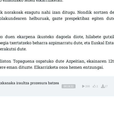
ik norakoak ezagutu nahi izan ditugu. Nondik sortzen de
tolakundearen helburuak, gazte prespektibaz egiten dut
o duen ekarpena ikusteko dagoela diote, hilabete gutxi
pegia txertatzeko beharra azpimarratu dute, eta Euskal Esta
erakutsi dute.
liston Topaguena ospatuko dute Azpeitian, ekainaren 12t
ere eman dituzte. Elkarrizketa osoa hemen entzungai.
pixkanaka iraultza prozesura batzea 
00:18:32
298
2
17