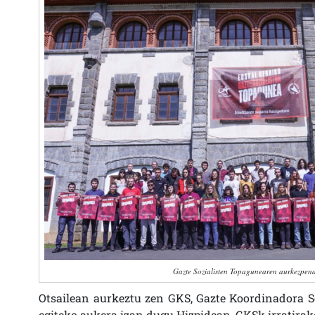
Gazte Sozialisten Topagunearen aurkezpena
Otsailean aurkeztu zen GKS, Gazte Koordinadora Soz
egiteko aukera izan dugu Hizpidean, GKSk irratira