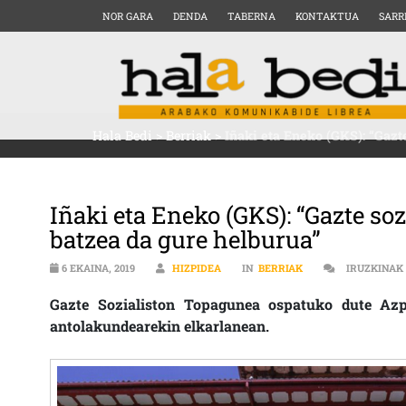
NOR GARA
DENDA
TABERNA
KONTAKTUA
SARR
Hala Bedi
>
Berriak
>
Iñaki eta Eneko (GKS): “Gazt
Iñaki eta Eneko (GKS): “Gazte so
batzea da gure helburua”
6 EKAINA, 2019
HIZPIDEA
IN
BERRIAK
IRUZKINAK
Gazte Sozialiston Topagunea ospatuko dute Azpei
antolakundearekin elkarlanean.