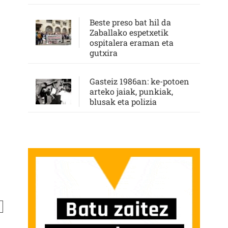
Beste preso bat hil da
Zaballako espetxetik
ospitalera eraman eta
gutxira
Gasteiz 1986an: ke-potoen
arteko jaiak, punkiak,
blusak eta polizia