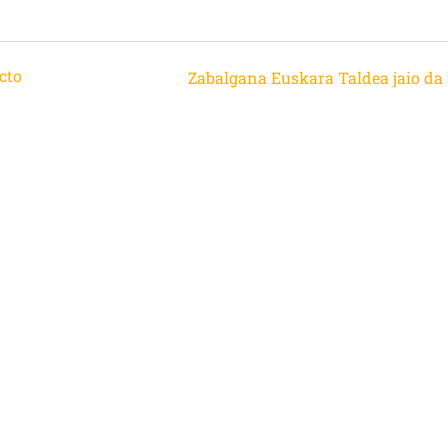
cto
Zabalgana Euskara Taldea jaio da