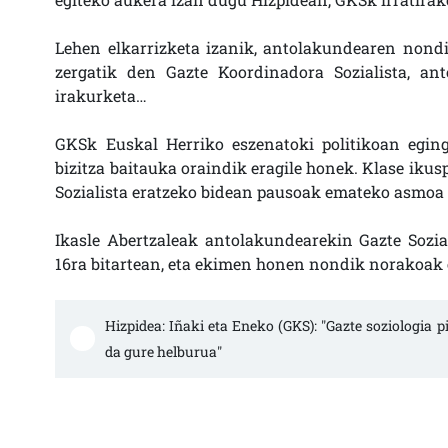
Lehen elkarrizketa izanik, antolakundearen nond
zergatik den Gazte Koordinadora Sozialista, an
irakurketa…
GKSk Euskal Herriko eszenatoki politikoan eging
bizitza baitauka oraindik eragile honek. Klase ikus
Sozialista eratzeko bidean pausoak emateko asmoa 
Ikasle Abertzaleak antolakundearekin Gazte Sozia
16ra bitartean, eta ekimen honen nondik norakoak 
Hizpidea: Iñaki eta Eneko (GKS): "Gazte soziologia 
da gure helburua"