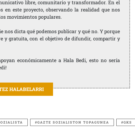
nicativo libre, comunitario y transformador. En el
os en este proyecto, observando la realidad que nos
 los movimientos populares.
ie nos dicta qué podemos publicar y qué no. Y porque
 y gratuita, con el objetivo de difundir, compartir y
e apoyan económicamente a Hala Bedi, esto no sería
edi!
ITEZ HALABELARRI
OZIALISTA
GAZTE SOZIALISTON TOPAGUNEA
GKS