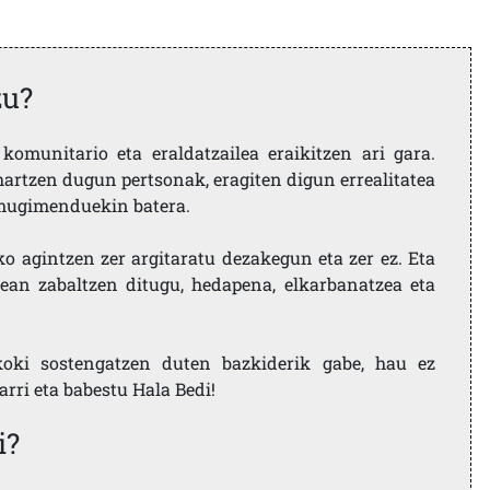
zu?
komunitario eta eraldatzailea eraikitzen ari gara.
artzen dugun pertsonak, eragiten digun errealitatea
i mugimenduekin batera.
ko agintzen zer argitaratu dezakegun eta zer ez. Eta
ean zabaltzen ditugu, hedapena, elkarbanatzea eta
koki sostengatzen duten bazkiderik gabe, hau ez
larri eta babestu Hala Bedi!
i?