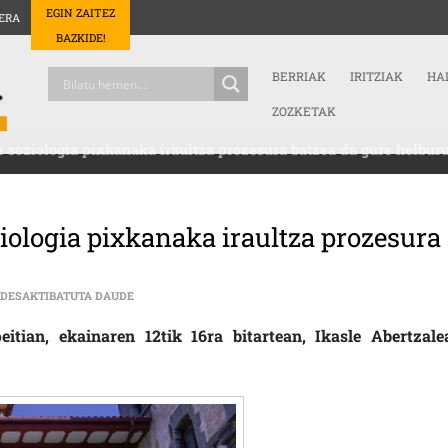
EGIN ZAITEZ
ERA
BAZKIDE!
BERRIAK
IRITZIAK
HA
ZOZKETAK
e soziologia pixkanaka iraultza prozesura batzea da gure helbur
ziologia pixkanaka iraultza prozesura
IÑAKI ETA ENEKO (GKS): “GAZTE SOZIOLOGIA PIXKANA
 DESAKTIBATUTA DAUDE
tian, ekainaren 12tik 16ra bitartean, Ikasle Abertzale