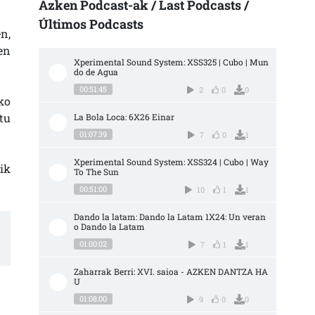
Azken Podcast-ak / Last Podcasts /
Últimos Podcasts
n,
en
Xperimental Sound System: XSS325 | Cubo | Mun
do de Agua
00:51:45
2
0
0
ko
tu
La Bola Loca: 6X26 Einar
01:07:39
7
0
1
Xperimental Sound System: XSS324 | Cubo | Way 
ik
To The Sun
00:51:00
10
1
1
Dando la latam: Dando la Latam 1X24: Un veran
o Dando la Latam
01:00:02
7
1
1
Zaharrak Berri: XVI. saioa - AZKEN DANTZA HA
U
01:08:00
9
0
0