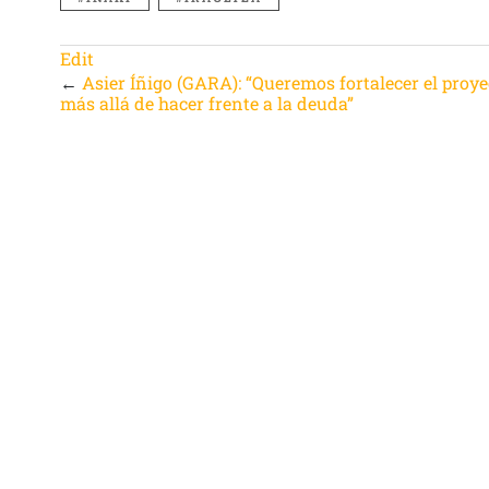
Edit
←
Asier Íñigo (GARA): “Queremos fortalecer el proye
más allá de hacer frente a la deuda”