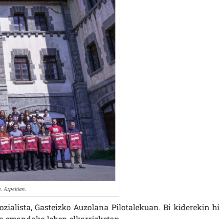
, Azpeitian.
ialista, Gasteizko Auzolana Pilotalekuan. Bi kiderekin hi
ko emandako lehen elkarrizketan.