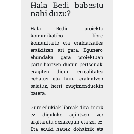
Hala Bedi babestu
nahi duzu?
Hala Bedin proiektu
komunikatibo libre,
komunitario eta eraldatzailea
eraikitzen ari gara. Egunero,
ehundaka gara proiektuan
parte hartzen dugun pertsonak,
eragiten digun errealitatea
behatuz eta hura eraldatzen
saiatuz, herri mugimenduekin
batera.
Gure edukiak libreak dira, inork
ez digulako agintzen zer
argitaratu dezakegun eta zer ez.
Eta eduki hauek dohainik eta