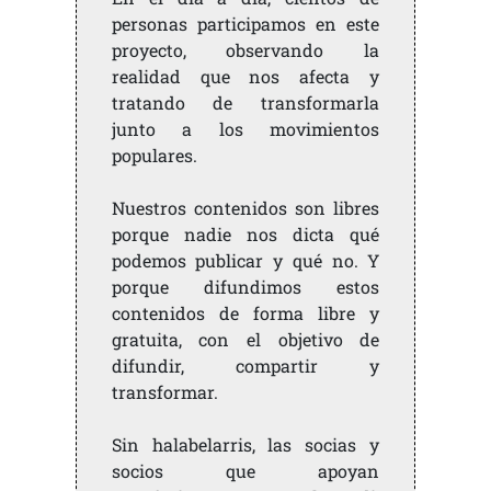
personas participamos en este
proyecto, observando la
realidad que nos afecta y
tratando de transformarla
junto a los movimientos
populares.
Nuestros contenidos son libres
porque nadie nos dicta qué
podemos publicar y qué no. Y
porque difundimos estos
contenidos de forma libre y
gratuita, con el objetivo de
difundir, compartir y
transformar.
Sin halabelarris, las socias y
socios que apoyan