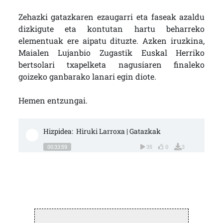
Zehazki gatazkaren ezaugarri eta faseak azaldu
dizkigute eta kontutan hartu beharreko
elementuak ere aipatu dituzte. Azken iruzkina,
Maialen Lujanbio Zugastik Euskal Herriko
bertsolari txapelketa nagusiaren finaleko
goizeko ganbarako lanari egin diote.
Hemen entzungai.
Hizpidea:  Hiruki Larroxa | Gatazkak
00:33:59
35
0
3