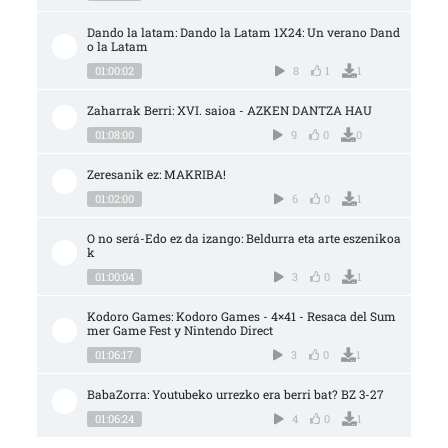
Dando la latam: Dando la Latam 1X24: Un verano Dand
o la Latam
01:00:02
8
1
1
Zaharrak Berri: XVI. saioa - AZKEN DANTZA HAU
01:08:00
9
0
0
Zeresanik ez: MAKRIBA!
01:02:00
6
0
1
O no será-Edo ez da izango: Beldurra eta arte eszenikoa
k
01:00:04
3
0
1
Kodoro Games: Kodoro Games - 4×41 - Resaca del Sum
mer Game Fest y Nintendo Direct
01:06:17
3
0
1
BabaZorra: Youtubeko urrezko era berri bat? BZ 3-27
01:06:24
4
0
1