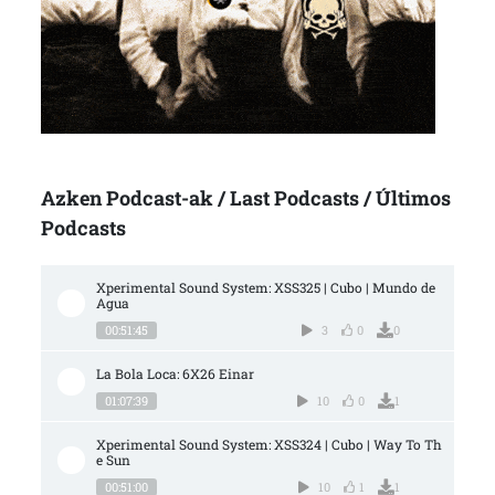
Azken Podcast-ak / Last Podcasts / Últimos
Podcasts
Xperimental Sound System: XSS325 | Cubo | Mundo de 
Agua
00:51:45
3
0
0
La Bola Loca: 6X26 Einar
01:07:39
10
0
1
Xperimental Sound System: XSS324 | Cubo | Way To Th
e Sun
00:51:00
10
1
1