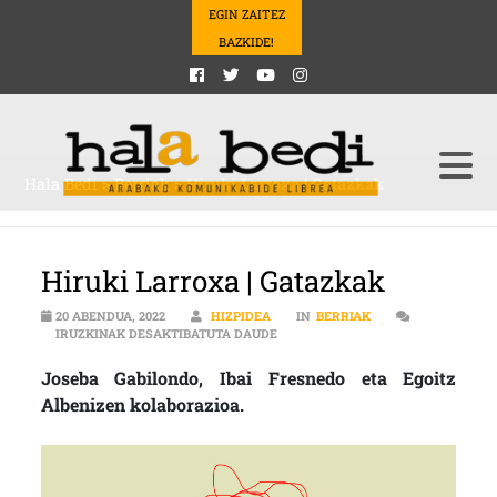
EGIN ZAITEZ
BAZKIDE!
Hala Bedi
>
Berriak
>
Hiruki Larroxa | Gatazkak
Hiruki Larroxa | Gatazkak
20 ABENDUA, 2022
HIZPIDEA
IN
BERRIAK
HIRUKI LARROXA | GATAZKAK SAR
IRUZKINAK DESAKTIBATUTA DAUDE
Joseba Gabilondo, Ibai Fresnedo eta Egoitz
Albenizen kolaborazioa.