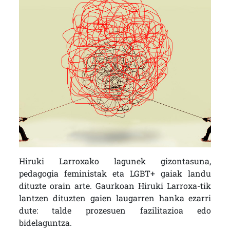
Hiruki Larroxako lagunek gizontasuna,
pedagogia feministak eta LGBT+ gaiak landu
dituzte orain arte. Gaurkoan
Hiruki Larroxa-tik
lantzen dituzten gaien laugarren hanka ezarri
dute: talde
prozesuen fazilitazioa edo
bidelaguntza.