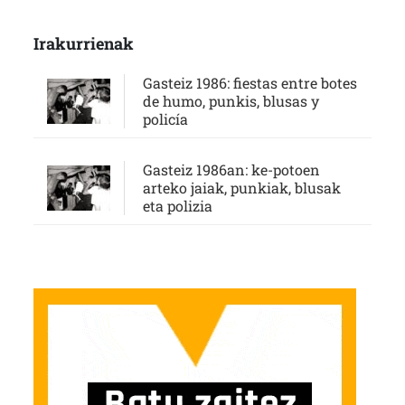
Irakurrienak
Gasteiz 1986: fiestas entre botes
de humo, punkis, blusas y
policía
Gasteiz 1986an: ke-potoen
arteko jaiak, punkiak, blusak
eta polizia