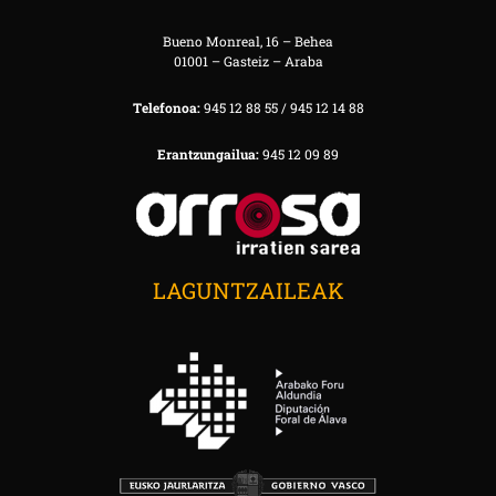
Bueno Monreal, 16 – Behea
01001 – Gasteiz – Araba
Telefonoa:
945 12 88 55 / 945 12 14 88
Erantzungailua:
945 12 09 89
LAGUNTZAILEAK