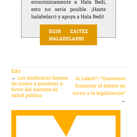
económicamente a Hala Bedi,
esto no sería posible. ¡Hazte
halabelarri y apoya a Hala Bedi!
EGIN ZAITEZ
HALABELARRI
Edit
←
Los sindicatos llaman
Ai Laket!! | “Queremos
de nuevo a protestar a
fomentar el debate en
favor del sistema de
torno a la legalización”
salud público
→