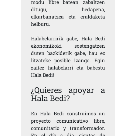
modu libre batean zabaltzen
ditugu, hedapena,
elkarbanatzea eta eraldaketa
helburu.
Halabelarririk gabe, Hala Bedi
ekonomikoki sostengatzen
duten bazkiderik gabe, hau ez
litzateke posible izango. Egin
zaitez halabelarri eta babestu
Hala Bedi!
¿Quieres apoyar a
Hala Bedi?
En Hala Bedi construimos un
proyecto comunicativo libre,
comunitario y transformador.
En el día a día, cientos de