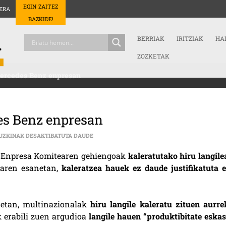
EGIN ZAITEZ
ERA
BAZKIDE!
BERRIAK
IRITZIAK
HA
ZOZKETAK
Mercedes Benz enpresan
es Benz enpresan
HIRU KALERATZE BIDEGABE MERCEDES BENZ
UZKINAK DESAKTIBATUTA DAUDE
n Enpresa Komitearen gehiengoak
kaleratutako hiru langile
aren esanetan,
kaleratzea hauek ez daude justifikatuta e
etan, multinazionalak
hiru langile kaleratu zituen aurre
k erabili zuen argudioa
langile hauen “produktibitate eskas