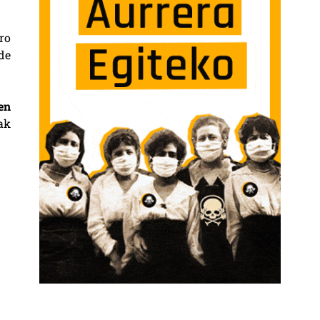
ro
de
en
ak