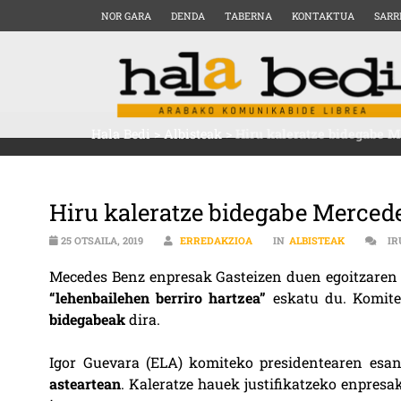
NOR GARA
DENDA
TABERNA
KONTAKTUA
SARR
Hala Bedi
>
Albisteak
>
Hiru kaleratze bidegabe 
Hiru kaleratze bidegabe Merced
25 OTSAILA, 2019
ERREDAKZIOA
IN
ALBISTEAK
IR
Mecedes Benz enpresak Gasteizen duen egoitzare
“lehenbailehen berriro hartzea”
eskatu du. Komite
bidegabeak
dira.
Igor Guevara (ELA) komiteko presidentearen esan
asteartean
. Kaleratze hauek justifikatzeko enpresa