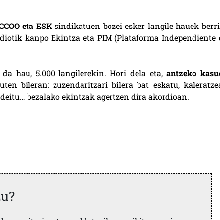
 CCOO eta ESK
sindikatuen bozei esker langile hauek berri
diotik kanpo Ekintza eta PIM (Plataforma Independiente 
da hau, 5.000 langilerekin. Hori dela eta,
antzeko kasu
ten bileran: zuzendaritzari bilera bat eskatu, kaleratze
 deitu… bezalako ekintzak agertzen dira akordioan.
zu?