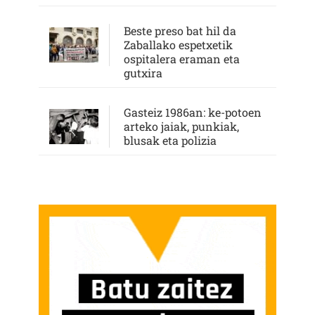
Beste preso bat hil da
Zaballako espetxetik
ospitalera eraman eta
gutxira
Gasteiz 1986an: ke-potoen
arteko jaiak, punkiak,
blusak eta polizia