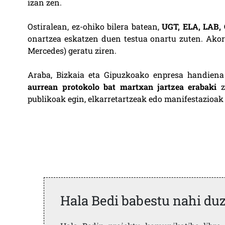
izan zen.
Ostiralean, ez-ohiko bilera batean,
UGT, ELA, LAB,
onartzea eskatzen duen testua onartu zuten. Akor
Mercedes) geratu ziren.
Araba, Bizkaia eta Gipuzkoako enpresa handiena 
aurrean protokolo bat martxan jartzea erabaki
zu
publikoak egin, elkarretartzeak edo manifestazioak
Hala Bedi babestu nahi du