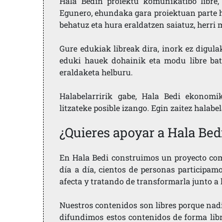
Hala Bedin proiektu komunikatibo libre, 
Egunero, ehundaka gara proiektuan parte h
behatuz eta hura eraldatzen saiatuz, herr
Gure edukiak libreak dira, inork ez digula
eduki hauek dohainik eta modu libre bat
eraldaketa helburu.
Halabelarririk gabe, Hala Bedi ekonomi
litzateke posible izango. Egin zaitez halabe
¿Quieres apoyar a Hala Bed
En Hala Bedi construimos un proyecto comu
día a día, cientos de personas participam
afecta y tratando de transformarla junto a
Nuestros contenidos son libres porque nad
difundimos estos contenidos de forma libre