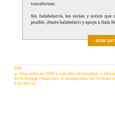
transformar.
Sin halabelarris, las socias y socios qu
posible. ¡Hazte halabelarri y apoya a Hala B
EGIN ZA
Edit
←
Una carta de 2008 y una foto de hombres a 24 ho
de la Huelga Feminista: el compromiso de Urtaran c
8 de Marzo