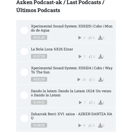
Azken Podcast-ak / Last Podcasts /
Últimos Podcasts
Xperimental Sound System: XSS325 | Cubo | Mun
do de Agua
00:51:45
2
0
0
La Bola Loca: 6X26 Einar
01:07:39
7
0
1
Xperimental Sound System: XSS324 | Cubo | Way 
To The Sun
00:51:00
10
1
1
Dando la latam: Dando la Latam 1X24: Un veran
o Dando la Latam
01:00:02
7
1
1
Zaharrak Berri: XVI. saioa - AZKEN DANTZA HA
U
01:08:00
9
0
0