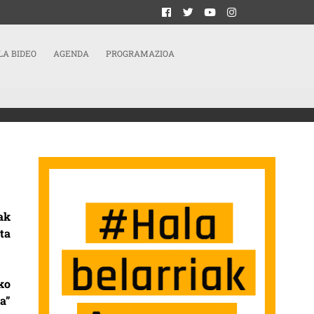
LA BIDEO
AGENDA
PROGRAMAZIOA
 ENPRESAN SARRERAN
ak
ta
ko
a”