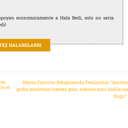
e apoyan económicamente a Hala Bedi, esto no sería
edi!
ITEZ HALABELARRI
ras
Marta Fantova (Mugimendu Feminista): “Aurten
on el
greba jendetsua izateaz gain, sakona izan dadila na
dugu”