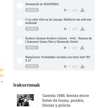
Zeresanik ez: MAKRIBA!
01:02:00
6
0
1
O no será-Edo ez da izango: Beldurra eta arte esz
enikoak
01:00:04
3
0
1
Kodoro Games: Kodoro Games - 4×41 - Resaca de
l Summer Game Fest y Nintendo Direct
01:06:17
3
0
1
BabaZorra: Youtubeko urrezko era berri bat? BZ 
3-27
01:06:24
4
0
1
go
hi
→
Irakurrienak
Gasteiz 1986: fiestas entre
botes de humo, punkis,
blusas y policía