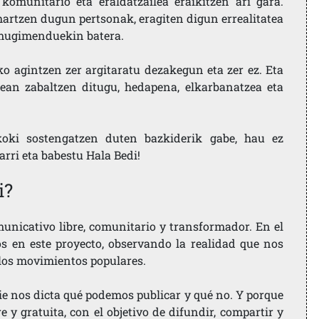
komunitario eta eraldatzailea eraikitzen ari gara.
artzen dugun pertsonak, eragiten digun errealitatea
i mugimenduekin batera.
ko agintzen zer argitaratu dezakegun eta zer ez. Eta
ean zabaltzen ditugu, hedapena, elkarbanatzea eta
koki sostengatzen duten bazkiderik gabe, hau ez
larri eta babestu Hala Bedi!
i?
nicativo libre, comunitario y transformador. En el
os en este proyecto, observando la realidad que nos
 los movimientos populares.
ie nos dicta qué podemos publicar y qué no. Y porque
 y gratuita, con el objetivo de difundir, compartir y