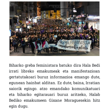
Biharko greba feministara batuko dira Hala Bedi
irrati libreko emakumeak eta manifestazioan
gertatutakoari buruz informazioa emango dute,
egunean hainbat alditan. Ez dute, baina, Irratian
saiorik egingo. atzo emandako komunikatuari
eta biharko egitarauari buruz aritzeko, Halab
Bediko emakumeen Gixane Moraguesekin hitz
egin dugu.