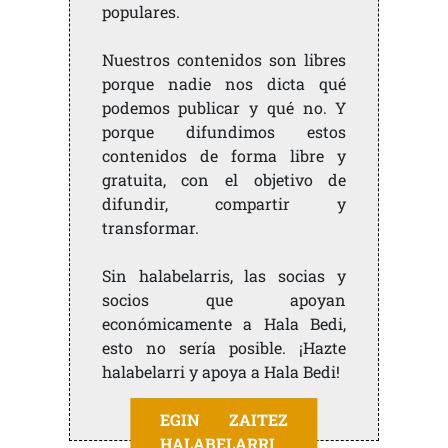
populares.
Nuestros contenidos son libres
porque nadie nos dicta qué
podemos publicar y qué no. Y
porque difundimos estos
contenidos de forma libre y
gratuita, con el objetivo de
difundir, compartir y
transformar.
Sin halabelarris, las socias y
socios que apoyan
económicamente a Hala Bedi,
esto no sería posible. ¡Hazte
halabelarri y apoya a Hala Bedi!
EGIN ZAITEZ
HALABELARRI