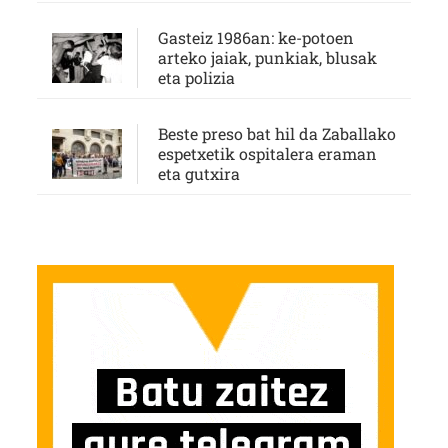
Gasteiz 1986an: ke-potoen
arteko jaiak, punkiak, blusak
eta polizia
Beste preso bat hil da Zaballako
espetxetik ospitalera eraman
eta gutxira