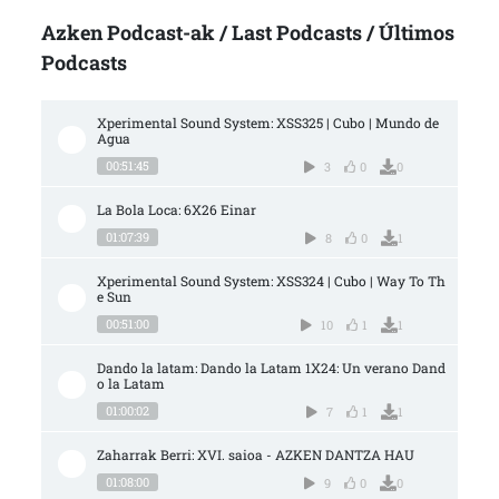
Azken Podcast-ak / Last Podcasts / Últimos
Podcasts
Xperimental Sound System: XSS325 | Cubo | Mundo de 
Agua
00:51:45
3
0
0
La Bola Loca: 6X26 Einar
01:07:39
8
0
1
Xperimental Sound System: XSS324 | Cubo | Way To Th
e Sun
00:51:00
10
1
1
Dando la latam: Dando la Latam 1X24: Un verano Dand
o la Latam
01:00:02
7
1
1
Zaharrak Berri: XVI. saioa - AZKEN DANTZA HAU
01:08:00
9
0
0