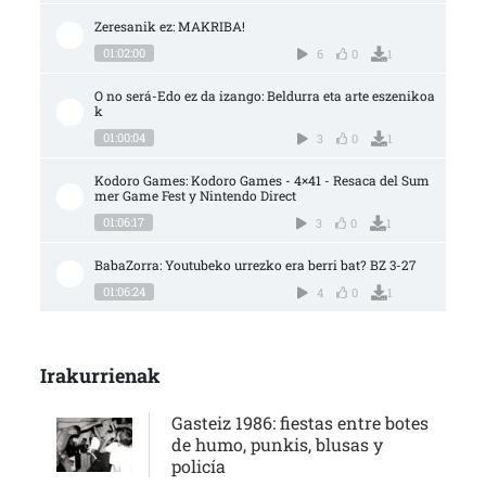
Zeresanik ez: MAKRIBA!
01:02:00
6
0
1
O no será-Edo ez da izango: Beldurra eta arte eszenikoa
k
01:00:04
3
0
1
Kodoro Games: Kodoro Games - 4×41 - Resaca del Sum
mer Game Fest y Nintendo Direct
01:06:17
3
0
1
BabaZorra: Youtubeko urrezko era berri bat? BZ 3-27
01:06:24
4
0
1
Irakurrienak
Gasteiz 1986: fiestas entre botes
de humo, punkis, blusas y
policía