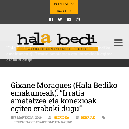
EGIN ZAITEZ
BAZKIDE!
Hala Bedi
>
Berriak
>
Gixane Moragues (Hala Bediko
emakumeak): “Irratia amatatzea eta konexioak egitea
erabaki dugu”
Gixane Moragues (Hala Bediko
emakumeak): “Irratia
amatatzea eta konexioak
egitea erabaki dugu”
7 MARTXOA, 2019
HIZPIDEA
IN
BERRIAK
GIXANE MORAGUES (HALA BEDIKO 
IRUZKINAK DESAKTIBATUTA DAUDE