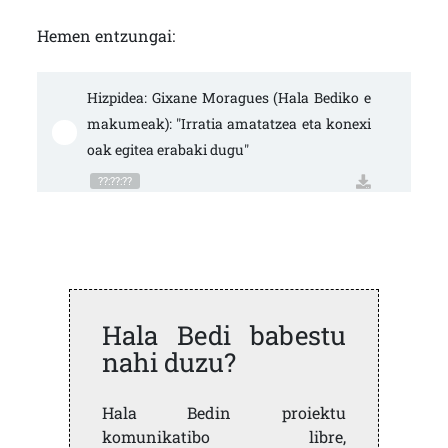
Hemen entzungai:
Hizpidea: Gixane Moragues (Hala Bediko e
makumeak): "Irratia amatatzea eta konexi
oak egitea erabaki dugu"
??:??:??
Hala Bedi babestu
nahi duzu?
Hala Bedin proiektu
komunikatibo libre,