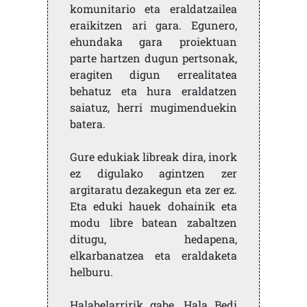
komunitario eta eraldatzailea
eraikitzen ari gara. Egunero,
ehundaka gara proiektuan
parte hartzen dugun pertsonak,
eragiten digun errealitatea
behatuz eta hura eraldatzen
saiatuz, herri mugimenduekin
batera.
Gure edukiak libreak dira, inork
ez digulako agintzen zer
argitaratu dezakegun eta zer ez.
Eta eduki hauek dohainik eta
modu libre batean zabaltzen
ditugu, hedapena,
elkarbanatzea eta eraldaketa
helburu.
Halabelarririk gabe, Hala Bedi