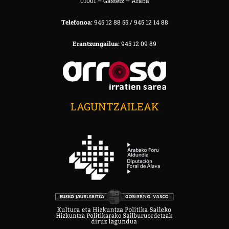
01001 – Gasteiz – Araba
Telefonoa:
945 12 88 55 / 945 12 14 88
Erantzungailua:
945 12 09 89
LAGUNTZAILEAK