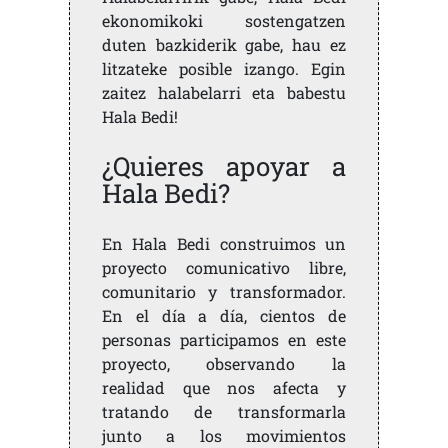
ekonomikoki sostengatzen
duten bazkiderik gabe, hau ez
litzateke posible izango. Egin
zaitez halabelarri eta babestu
Hala Bedi!
¿Quieres apoyar a
Hala Bedi?
En Hala Bedi construimos un
proyecto comunicativo libre,
comunitario y transformador.
En el día a día, cientos de
personas participamos en este
proyecto, observando la
realidad que nos afecta y
tratando de transformarla
junto a los movimientos