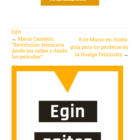
Edit
←
María Castejón:
8 de Marzo en Araba:
“Revolución feminista
guía para no perderse en
desde las calles y desde
la Huelga Feminista
→
las películas”