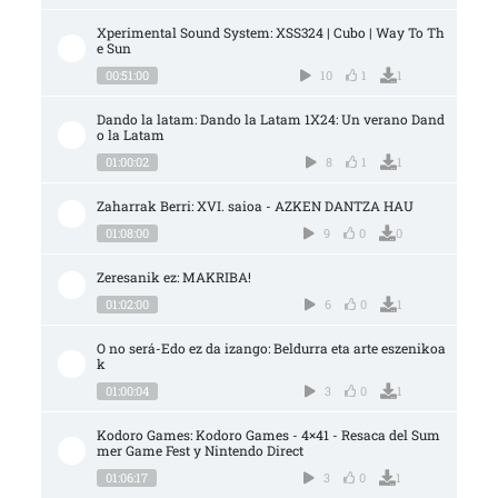
Xperimental Sound System: XSS324 | Cubo | Way To Th
e Sun
00:51:00
10
1
1
Dando la latam: Dando la Latam 1X24: Un verano Dand
o la Latam
01:00:02
8
1
1
Zaharrak Berri: XVI. saioa - AZKEN DANTZA HAU
01:08:00
9
0
0
Zeresanik ez: MAKRIBA!
01:02:00
6
0
1
O no será-Edo ez da izango: Beldurra eta arte eszenikoa
k
01:00:04
3
0
1
Kodoro Games: Kodoro Games - 4×41 - Resaca del Sum
mer Game Fest y Nintendo Direct
01:06:17
3
0
1