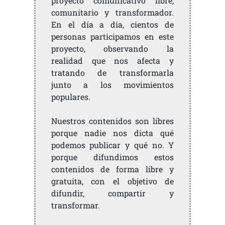
proyecto comunicativo libre,
comunitario y transformador.
En el día a día, cientos de
personas participamos en este
proyecto, observando la
realidad que nos afecta y
tratando de transformarla
junto a los movimientos
populares.
Nuestros contenidos son libres
porque nadie nos dicta qué
podemos publicar y qué no. Y
porque difundimos estos
contenidos de forma libre y
gratuita, con el objetivo de
difundir, compartir y
transformar.