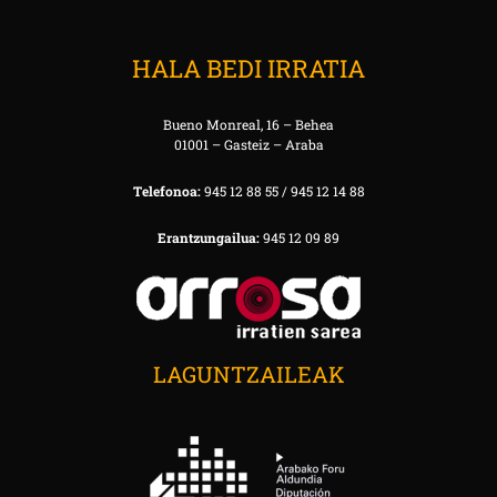
HALA BEDI IRRATIA
Bueno Monreal, 16 – Behea
01001 – Gasteiz – Araba
Telefonoa:
945 12 88 55 / 945 12 14 88
Erantzungailua:
945 12 09 89
LAGUNTZAILEAK