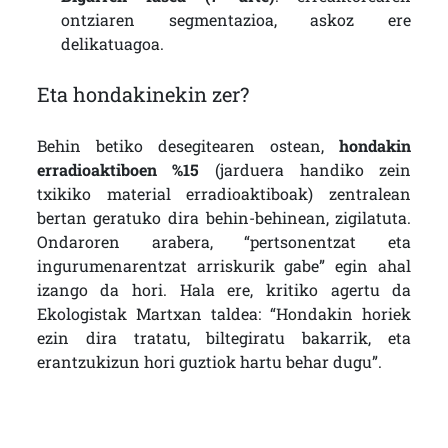
ontziaren segmentazioa, askoz ere
delikatuagoa.
Eta hondakinekin zer?
Behin betiko desegitearen ostean,
hondakin
erradioaktiboen %15
(jarduera handiko zein
txikiko material erradioaktiboak) zentralean
bertan geratuko dira behin-behinean, zigilatuta.
Ondaroren arabera, “pertsonentzat eta
ingurumenarentzat arriskurik gabe” egin ahal
izango da hori. Hala ere, kritiko agertu da
Ekologistak Martxan taldea: “Hondakin horiek
ezin dira tratatu, biltegiratu bakarrik, eta
erantzukizun hori guztiok hartu behar dugu”.