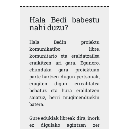
Hala Bedi babestu
nahi duzu?
Hala Bedin proiektu
komunikatibo libre,
komunitario eta eraldatzailea
eraikitzen ari gara. Egunero,
ehundaka gara proiektuan
parte hartzen dugun pertsonak,
eragiten digun errealitatea
behatuz eta hura eraldatzen
saiatuz, herri mugimenduekin
batera.
Gure edukiak libreak dira, inork
ez digulako agintzen zer