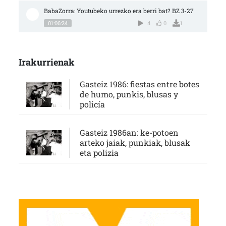
BabaZorra: Youtubeko urrezko era berri bat? BZ 3-27
01:06:24
4
0
1
Irakurrienak
Gasteiz 1986: fiestas entre botes
de humo, punkis, blusas y
policía
Gasteiz 1986an: ke-potoen
arteko jaiak, punkiak, blusak
eta polizia