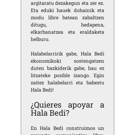
argitaratu dezakegun eta zer ez.
Eta eduki hauek dohainik eta
modu libre batean zabaltzen
ditugu, hedapena,
elkarbanatzea eta eraldaketa
helburu.
Halabelarririk gabe, Hala Bedi
ekonomikoki sostengatzen
duten bazkiderik gabe, hau ez
litzateke posible izango. Egin
zaitez halabelarri eta babestu
Hala Bedi!
¿Quieres apoyar a
Hala Bedi?
En Hala Bedi construimos un