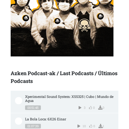
Azken Podcast-ak / Last Podcasts / Últimos
Podcasts
Xperimental Sound System: XSS325 | Cubo | Mundo de 
Agua
00:51:45
3
0
0
La Bola Loca: 6X26 Einar
01:07:39
10
0
1