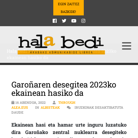
EGIN ZAITEZ
BAZKIDE!
Hala Bedi
>
Albisteak
>
Garoñaren desegitea 2023ko
ekainean hasiko da
Garoñaren desegitea 2023ko
ekainean hasiko da
16 ABENDUA, 2022
THROUGH
ALEA.EUS
IN
ALBISTEAK
IRUZKINAK DESAKTIBATUTA
GAROÑAREN DESEGITEA 2023KO EKAINEAN HASIKO DA SARRERAN
DAUDE
Ekainean hasi eta hamar urte inguru luzatuko
dira Garoñako zentral nuklearra desegiteko