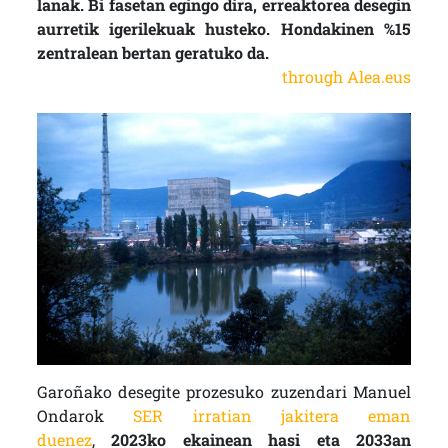
lanak. Bi fasetan egingo dira, erreaktorea desegin
aurretik igerilekuak husteko. Hondakinen %15
zentralean bertan geratuko da.
through Alea.eus
Garoñako desegite prozesuko zuzendari Manuel
Ondarok
SER irratian jakitera eman
duenez
,
2023ko ekainean hasi eta 2033an