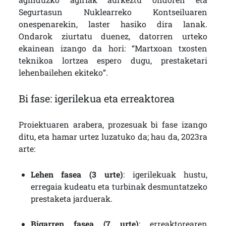
Segurtasun Nuklearreko Kontseiluaren
onespenarekin, laster hasiko dira lanak.
Ondarok ziurtatu duenez, datorren urteko
ekainean izango da hori: “Martxoan txosten
teknikoa lortzea espero dugu, prestaketari
lehenbailehen ekiteko”.
Bi fase: igerilekua eta erreaktorea
Proiektuaren arabera, prozesuak bi fase izango
ditu, eta hamar urtez luzatuko da; hau da, 2023ra
arte:
Lehen fasea (3 urte)
: igerilekuak hustu,
erregaia kudeatu eta turbinak desmuntatzeko
prestaketa jarduerak.
Bigarren fasea (7 urte)
: erreaktorearen