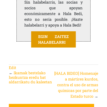
Sin halabelarris, las socias y
socios que apoyan
económicamente a Hala Bedi,
esto no sería posible. ¡Hazte
halabelarri y apoya a Hala Bedi!
EGIN ZAITEZ
HALABELARRI
Edit
←
Ikamak bestelako
[HALA BIDEO] Homenaje
hezkuntza eredu bat
a mártires kurdos,
aldarrikatu du kaleetan
contra el uso de armas
químicas por parte del
Estado turco
→