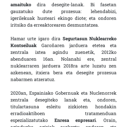
amaituko
dira desegite-lanak. Bi fasetan
gauzatuko dute prozesua: lehendabizi,
igerilekuak husteari ekingo diote; eta ondoren
iritsiko da erreaktorearen desmuntatzea.
Hamar urte igaro dira
Segurtasun Nuklearreko
Kontseiluak
Garoñaren jarduera etetea eta
zentrala ixtea agindu zuenetik, 2012ko
abenduaren 16an. Nolanahi ere, zentral
nuklearraren jarduera 2018ra arte luzatu zen
azkenean, itxiera bera eta desegite prozesua
nabarmen atzeratuz.
2020an, Espainiako Gobernuak eta Nuclenorrek
zentrala desegiteko lanak eta, ondoren,
titulartasuna esleitu zizkioten hondakin
erradioaktiboen tratamenduan
espezializatutako
Enresa enpresari
. Orain,
aginduzko agiriak aurkeztu ondoren eta