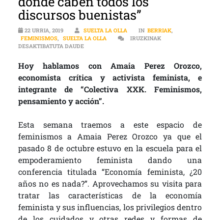
donde caben todos los
discursos buenistas”
22 URRIA, 2019
SUELTA LA OLLA
IN
BERRIAK
,
FEMINISMOS
,
SUELTA LA OLLA
IRUZKINAK
“UNA CUESTIÓN FUNDAMENTAL ES QUÉ QUEREMOS
DESAKTIBATUTA DAUDE
Hoy hablamos con Amaia Perez Orozco,
economista crítica y activista feminista, e
integrante de “Colectiva XXK. Feminismos,
pensamiento y acción”.
Esta semana traemos a este espacio de
feminismos a Amaia Perez Orozco ya que el
pasado 8 de octubre estuvo en la escuela para el
empoderamiento feminista dando una
conferencia titulada “Economía feminista, ¿20
años no es nada?”. Aprovechamos su visita para
tratar las características de la economía
feminista y sus influencias, los privilegios dentro
de los cuidados y otras redes y formas de