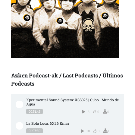
Azken Podcast-ak / Last Podcasts / Últimos
Podcasts
Xperimental Sound System: XSS325 | Cubo | Mundo de 
Agua
00:51:45
3
0
0
La Bola Loca: 6X26 Einar
01:07:39
10
0
1