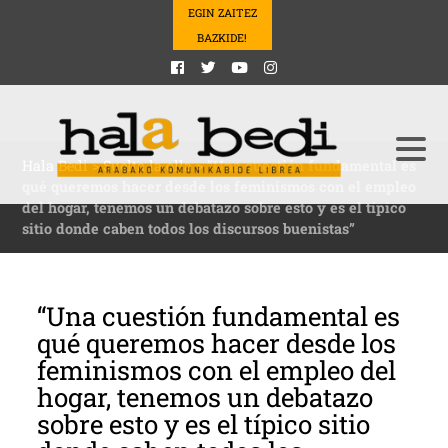
EGIN ZAITEZ
BAZKIDE!
Hala Bedi
>
Suelta la olla
>
“Una cuestión fundamental es
qué queremos hacer desde los feminismos con el empleo
del hogar, tenemos un debatazo sobre esto y es el típico
sitio donde caben todos los discursos buenistas”
“Una cuestión fundamental es
qué queremos hacer desde los
feminismos con el empleo del
hogar, tenemos un debatazo
sobre esto y es el típico sitio