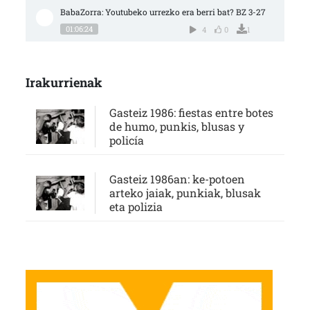
BabaZorra: Youtubeko urrezko era berri bat? BZ 3-27
01:06:24
4
0
1
Irakurrienak
Gasteiz 1986: fiestas entre botes
de humo, punkis, blusas y
policía
Gasteiz 1986an: ke-potoen
arteko jaiak, punkiak, blusak
eta polizia