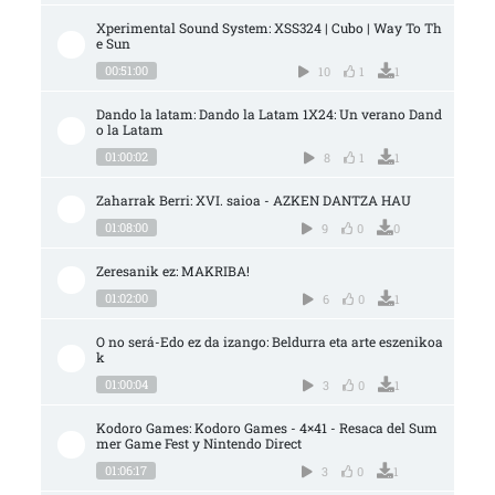
Xperimental Sound System: XSS324 | Cubo | Way To Th
e Sun
00:51:00
10
1
1
Dando la latam: Dando la Latam 1X24: Un verano Dand
o la Latam
01:00:02
8
1
1
Zaharrak Berri: XVI. saioa - AZKEN DANTZA HAU
01:08:00
9
0
0
Zeresanik ez: MAKRIBA!
01:02:00
6
0
1
O no será-Edo ez da izango: Beldurra eta arte eszenikoa
k
01:00:04
3
0
1
Kodoro Games: Kodoro Games - 4×41 - Resaca del Sum
mer Game Fest y Nintendo Direct
01:06:17
3
0
1