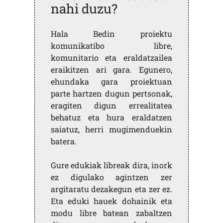
nahi duzu?
Hala Bedin proiektu
komunikatibo libre,
komunitario eta eraldatzailea
eraikitzen ari gara. Egunero,
ehundaka gara proiektuan
parte hartzen dugun pertsonak,
eragiten digun errealitatea
behatuz eta hura eraldatzen
saiatuz, herri mugimenduekin
batera.
Gure edukiak libreak dira, inork
ez digulako agintzen zer
argitaratu dezakegun eta zer ez.
Eta eduki hauek dohainik eta
modu libre batean zabaltzen