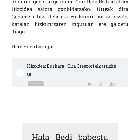
ondoren gogotsu geunden Cira Hala Bedi irratiko
Hizpidea saiora gonbidatzeko. Urteak dira
Gasteizen bizi dela eta euskarari buruz bezala,
katalan hizkuntzaren inguruan ere galdetu
diogu.
Hemen entzungai.
Hizpidea: Euskara | Cira Crespori elkarrizke
ta
??:??:??
15
3
5
Hala Bedi babestu