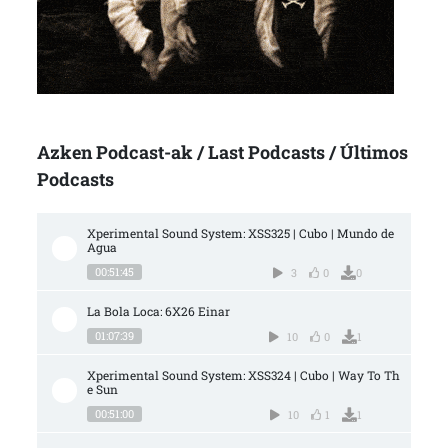
Azken Podcast-ak / Last Podcasts / Últimos
Podcasts
Xperimental Sound System: XSS325 | Cubo | Mundo de 
Agua
00:51:45
3
0
0
La Bola Loca: 6X26 Einar
01:07:39
10
0
1
Xperimental Sound System: XSS324 | Cubo | Way To Th
e Sun
00:51:00
10
1
1