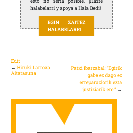
esto no sería posible. ¡Hazte
halabelarri y apoya a Hala Bedi!
EGIN ZAITEZ
HALABELARRI
Edit
←
Hiruki Larroxa |
Patxi Ibarzabal: “Egirik
Aitatasuna
gabe ez dago ez
erreparaziorik ezta
justiziarik ere.”
→