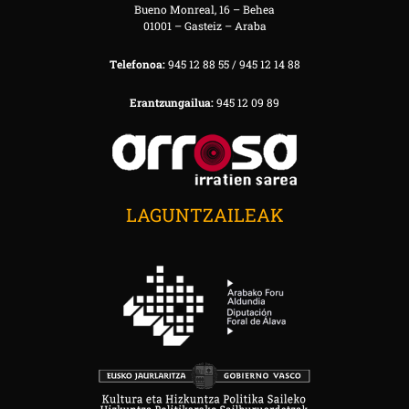
Bueno Monreal, 16 – Behea
01001 – Gasteiz – Araba
Telefonoa:
945 12 88 55 / 945 12 14 88
Erantzungailua:
945 12 09 89
LAGUNTZAILEAK