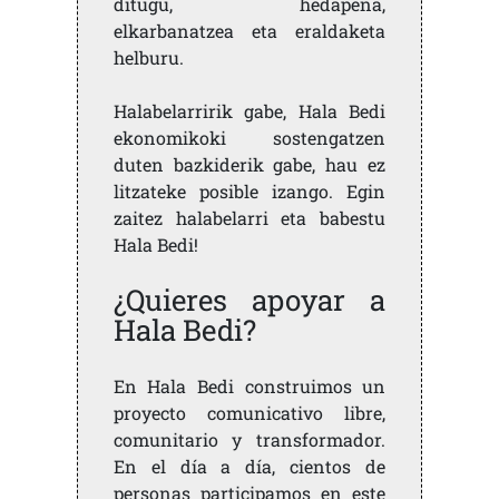
ditugu, hedapena,
elkarbanatzea eta eraldaketa
helburu.
Halabelarririk gabe, Hala Bedi
ekonomikoki sostengatzen
duten bazkiderik gabe, hau ez
litzateke posible izango. Egin
zaitez halabelarri eta babestu
Hala Bedi!
¿Quieres apoyar a
Hala Bedi?
En Hala Bedi construimos un
proyecto comunicativo libre,
comunitario y transformador.
En el día a día, cientos de
personas participamos en este