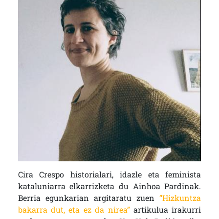
Cira Crespo historialari, idazle eta feminista
kataluniarra elkarrizketa du Ainhoa Pardinak.
Berria egunkarian argitaratu zuen
“Hizkuntza
bakarra dut, eta ez da nirea”
artikulua irakurri