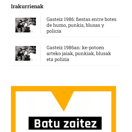
Irakurrienak
Gasteiz 1986: fiestas entre botes
de humo, punkis, blusas y
policía
Gasteiz 1986an: ke-potoen
arteko jaiak, punkiak, blusak
eta polizia