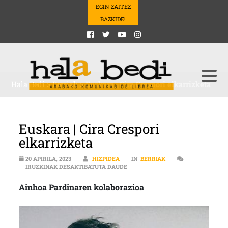
EGIN ZAITEZ
BAZKIDE!
Hala Bedi
>
Berriak
>
Euskara | Cira Crespori elkarrizketa
Euskara | Cira Crespori
elkarrizketa
20 APIRILA, 2023
HIZPIDEA
IN
BERRIAK
EUSKARA | CIRA CRESPORI ELKAR
IRUZKINAK DESAKTIBATUTA DAUDE
Ainhoa Pardinaren kolaborazioa