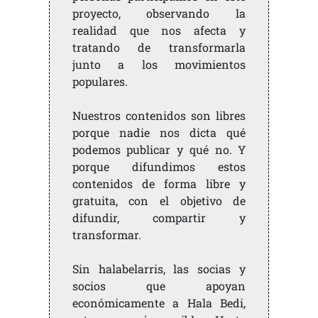
proyecto, observando la
realidad que nos afecta y
tratando de transformarla
junto a los movimientos
populares.
Nuestros contenidos son libres
porque nadie nos dicta qué
podemos publicar y qué no. Y
porque difundimos estos
contenidos de forma libre y
gratuita, con el objetivo de
difundir, compartir y
transformar.
Sin halabelarris, las socias y
socios que apoyan
económicamente a Hala Bedi,