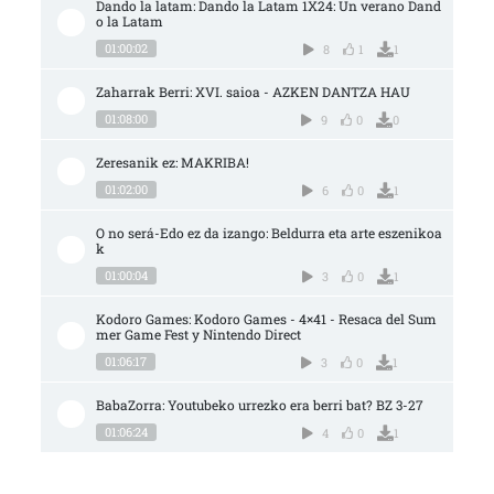
Dando la latam: Dando la Latam 1X24: Un verano Dand
o la Latam
01:00:02
8
1
1
Zaharrak Berri: XVI. saioa - AZKEN DANTZA HAU
01:08:00
9
0
0
Zeresanik ez: MAKRIBA!
01:02:00
6
0
1
O no será-Edo ez da izango: Beldurra eta arte eszenikoa
k
01:00:04
3
0
1
Kodoro Games: Kodoro Games - 4×41 - Resaca del Sum
mer Game Fest y Nintendo Direct
01:06:17
3
0
1
BabaZorra: Youtubeko urrezko era berri bat? BZ 3-27
01:06:24
4
0
1