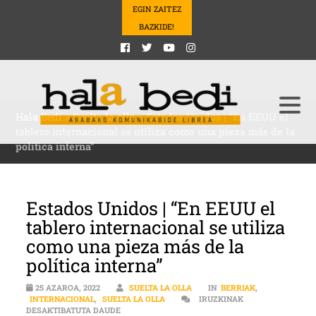
EGIN ZAITEZ
BAZKIDE!
Hala Bedi
>
Suelta la olla
>
Estados Unidos | “En EEUU el
tablero internacional se utiliza como una pieza más de la
política interna”
Estados Unidos | “En EEUU el
tablero internacional se utiliza
como una pieza más de la
política interna”
25 AZAROA, 2022
SUELTA LA OLLA
IN
BERRIAK
,
INTERNACIONAL
,
SUELTA LA OLLA
IRUZKINAK
ESTADOS UNIDOS | “EN EEUU EL TABLERO INTERN
DESAKTIBATUTA DAUDE