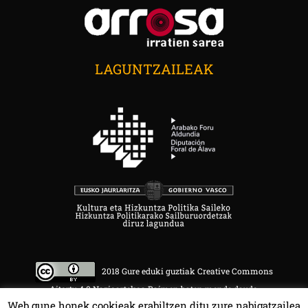
LAGUNTZAILEAK
2018 Gure eduki guztiak Creative Commons
Aitortu 4.0 Nazioartekoa Baimen baten mende daude.
Web gune honek cookieak erabiltzen ditu zure nabigatzailea