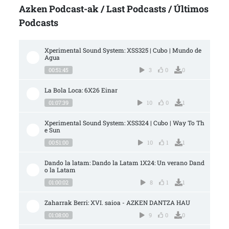
Azken Podcast-ak / Last Podcasts / Últimos
Podcasts
Xperimental Sound System: XSS325 | Cubo | Mundo de 
Agua
00:51:45
3
0
0
La Bola Loca: 6X26 Einar
01:07:39
10
0
1
Xperimental Sound System: XSS324 | Cubo | Way To Th
e Sun
00:51:00
10
1
1
Dando la latam: Dando la Latam 1X24: Un verano Dand
o la Latam
01:00:02
8
1
1
Zaharrak Berri: XVI. saioa - AZKEN DANTZA HAU
01:08:00
9
0
0