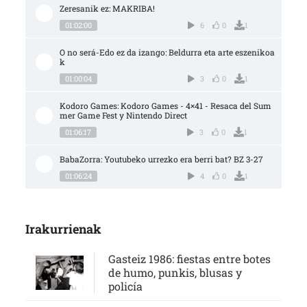
Zeresanik ez: MAKRIBA!
01:02:00
6
0
1
O no será-Edo ez da izango: Beldurra eta arte eszenikoa
k
01:00:04
3
0
1
Kodoro Games: Kodoro Games - 4×41 - Resaca del Sum
mer Game Fest y Nintendo Direct
01:06:17
3
0
1
BabaZorra: Youtubeko urrezko era berri bat? BZ 3-27
01:06:24
4
0
1
Irakurrienak
Gasteiz 1986: fiestas entre botes
de humo, punkis, blusas y
policía