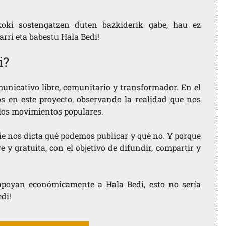
koki sostengatzen duten bazkiderik gabe, hau ez
larri eta babestu Hala Bedi!
i?
nicativo libre, comunitario y transformador. En el
os en este proyecto, observando la realidad que nos
 los movimientos populares.
ie nos dicta qué podemos publicar y qué no. Y porque
 y gratuita, con el objetivo de difundir, compartir y
e apoyan económicamente a Hala Bedi, esto no sería
edi!