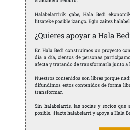
eraldaketa helburu.
Halabelarririk gabe, Hala Bedi ekonomi
litzateke posible izango. Egin zaitez halabe
¿Quieres apoyar a Hala Bed
En Hala Bedi construimos un proyecto comu
día a día, cientos de personas participam
afecta y tratando de transformarla junto a
Nuestros contenidos son libres porque nad
difundimos estos contenidos de forma libre
transformar.
Sin halabelarris, las socias y socios qu
posible. ¡Hazte halabelarri y apoya a Hala B