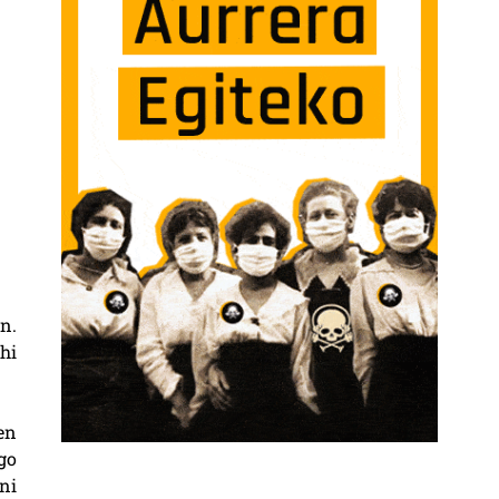
n.
hi
en
go
ni