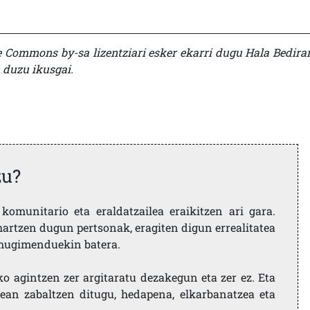
ve Commons by-sa lizentziari esker ekarri dugu Hala Bedirar
duzu ikusgai.
zu?
komunitario eta eraldatzailea eraikitzen ari gara.
artzen dugun pertsonak, eragiten digun errealitatea
i mugimenduekin batera.
ko agintzen zer argitaratu dezakegun eta zer ez. Eta
ean zabaltzen ditugu, hedapena, elkarbanatzea eta