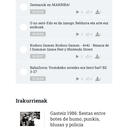
Zeresanik ez: MAKRIBA!
01:02:00
6
0
1
O no será-Edo ez da izango: Beldurra eta arte esz
enikoak
01:00:04
3
0
1
Kodoro Games: Kodoro Games - 4×41 - Resaca de
l Summer Game Fest y Nintendo Direct
01:06:17
3
0
1
BabaZorra: Youtubeko urrezko era berri bat? BZ 
3-27
01:06:24
4
0
1
Irakurrienak
Gasteiz 1986: fiestas entre
botes de humo, punkis,
blusas y policía