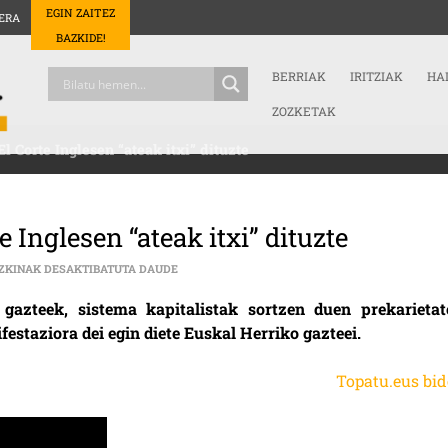
EGIN ZAITEZ
ERA
BAZKIDE!
BERRIAK
IRITZIAK
HA
ZOZKETAK
l Corte Inglesen “ateak itxi” dituzte
 Inglesen “ateak itxi” dituzte
ERNAIKO KIDEEK GASTEIZKO EL CORTE INGLESE
ZKINAK DESAKTIBATUTA DAUDE
gazteek, sistema kapitalistak sortzen duen prekarietat
estaziora dei egin diete Euskal Herriko gazteei.
Topatu.eus bid