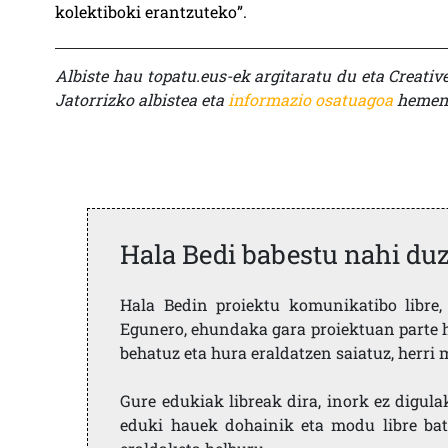
kolektiboki erantzuteko”.
Albiste hau topatu.eus-ek argitaratu du eta Creati
Jatorrizko albistea eta
informazio osatuagoa
hemen 
Hala Bedi babestu nahi du
Hala Bedin proiektu komunikatibo libre, 
Egunero, ehundaka gara proiektuan parte h
behatuz eta hura eraldatzen saiatuz, herr
Gure edukiak libreak dira, inork ez digula
eduki hauek dohainik eta modu libre bat