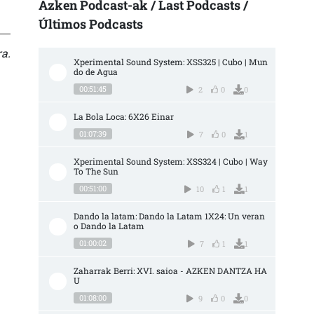
Azken Podcast-ak / Last Podcasts /
Últimos Podcasts
a.
Xperimental Sound System: XSS325 | Cubo | Mun
do de Agua
00:51:45
2
0
0
La Bola Loca: 6X26 Einar
01:07:39
7
0
1
Xperimental Sound System: XSS324 | Cubo | Way 
To The Sun
00:51:00
10
1
1
Dando la latam: Dando la Latam 1X24: Un veran
o Dando la Latam
01:00:02
7
1
1
Zaharrak Berri: XVI. saioa - AZKEN DANTZA HA
U
01:08:00
9
0
0