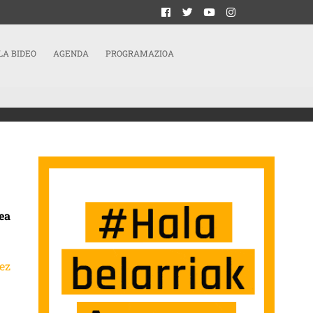
LA BIDEO
AGENDA
PROGRAMAZIOA
N “ATEAK ITXI” DITUZTE SARRERAN
ea
ez