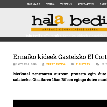
NOR GARA
DENDA
TABERNA
KONTAKTUA
SARR
Hala Bedi
>
Albisteak
>
Ernaiko kideek Gasteizko E
Ernaiko kideek Gasteizko El Corte
1 OTSAILA, 2019
ERREDAKZIOA
IN
ALBISTEAK
IRU
Merkatal zentroaren aurrean protesta egin dute 
salatzeko. Otsailaren 16an Bilbon egingo duten manif