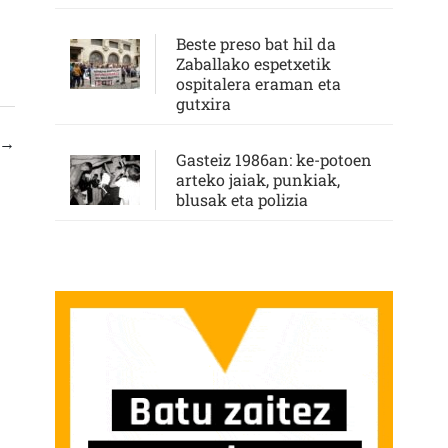
Beste preso bat hil da
Zaballako espetxetik
ospitalera eraman eta
gutxira
→
Gasteiz 1986an: ke-potoen
arteko jaiak, punkiak,
blusak eta polizia