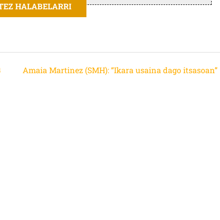
ITEZ HALABELARRI
u
Amaia Martinez (SMH): “Ikara usaina dago itsasoan”