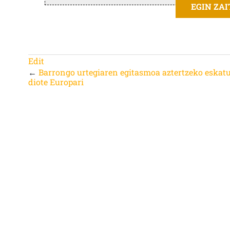
EGIN ZA
Edit
←
Barrongo urtegiaren egitasmoa aztertzeko eskat
diote Europari