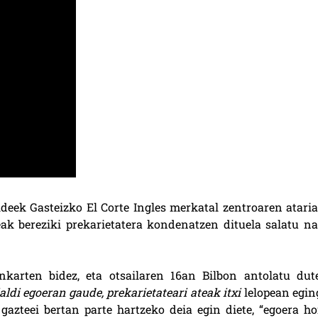
deek Gasteizko El Corte Ingles merkatal zentroaren ataria
eak bereziki prekarietatera kondenatzen dituela salatu na
pankarten bidez, eta otsailaren 16an Bilbon antolatu dut
aldi egoeran gaude, prekarietateari ateak itxi
lelopean egin
gazteei bertan parte hartzeko deia egin diete, “egoera ho