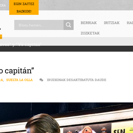
EGIN ZAITEZ
ERA
BAZKIDE!
BERRIAK
IRITZIAK
HA
ZOZKETAK
eaves” y “Yo capitán”
Yo capitán”
EL GALLINERO |
RA
,
SUELTA LA OLLA
IRUZKINAK DESAKTIBATUTA DAUDE