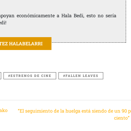
e apoyan económicamente a Hala Bedi, esto no sería
edi!
ITEZ HALABELARRI
ESTRENOS DE CINE
FALLEN LEAVES
rako
“El seguimiento de la huelga está siendo de un 90 p
ciento”