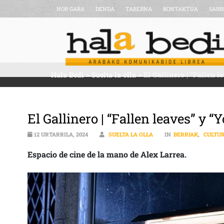
NOR GARA
DENDA
TABERNA
KONTAKTUA
SARR
Hala Bedi
>
Suelta la olla
>
El Gallinero | “Fallen l
El Gallinero | “Fallen leaves” y “
12 URTARRILA, 2024
SUELTA LA OLLA
IN
BERRIAK
,
CULTU
Espacio de cine de la mano de Alex Larrea.