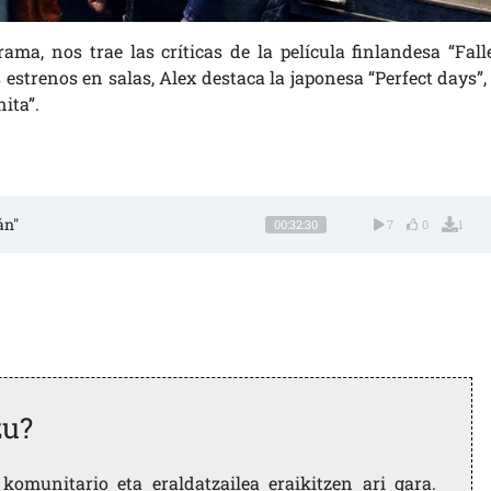
ama, nos trae las críticas de la película finlandesa “Fall
s estrenos en salas, Alex destaca la japonesa “Perfect days”,
ita”.
án"
00:32:30
7
0
1
zu?
komunitario eta eraldatzailea eraikitzen ari gara.