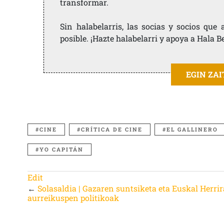
transformar.
Sin halabelarris, las socias y socios qu
posible. ¡Hazte halabelarri y apoya a Hala B
EGIN ZA
CINE
CRÍTICA DE CINE
EL GALLINERO
YO CAPITÁN
Edit
←
Solasaldia | Gazaren suntsiketa eta Euskal Herri
aurreikuspen politikoak