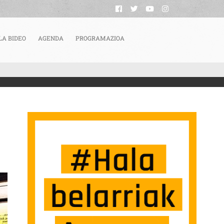
LA BIDEO
AGENDA
PROGRAMAZIOA
 “FALLEN LEAVES” Y “YO CAPITÁN” SARRERAN