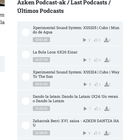
Azken Podcast-ak / Last Podcasts /
Últimos Podcasts
en
 la
Xperimental Sound System: XSS325 | Cubo | Mun
do de Agua
00:51:45
2
0
0
La Bola Loca: 6X26 Einar
01:07:39
7
0
1
Xperimental Sound System: XSS324 | Cubo | Way 
To The Sun
00:51:00
9
1
1
Dando la latam: Dando la Latam 1X24: Un veran
o Dando la Latam
01:00:02
7
1
1
Zaharrak Berri: XVI. saioa - AZKEN DANTZA HA
U
01:08:00
9
0
0