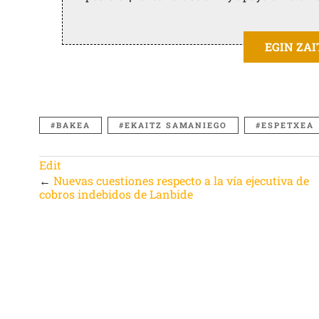
EGIN ZA
BAKEA
EKAITZ SAMANIEGO
ESPETXEA
Edit
←
Nuevas cuestiones respecto a la vía ejecutiva de
cobros indebidos de Lanbide