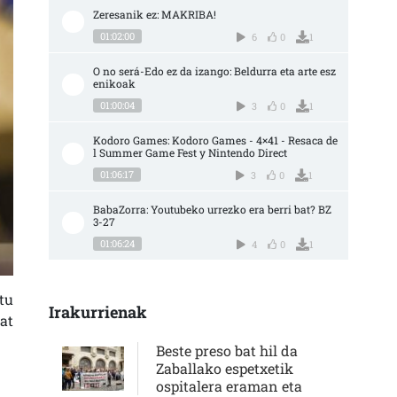
Zeresanik ez: MAKRIBA!
01:02:00
6
0
1
O no será-Edo ez da izango: Beldurra eta arte esz
enikoak
01:00:04
3
0
1
Kodoro Games: Kodoro Games - 4×41 - Resaca de
l Summer Game Fest y Nintendo Direct
01:06:17
3
0
1
BabaZorra: Youtubeko urrezko era berri bat? BZ 
3-27
01:06:24
4
0
1
tu
Irakurrienak
at
Beste preso bat hil da
Zaballako espetxetik
ospitalera eraman eta