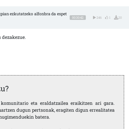
zpian ezkutatzeko alfonbra da espet
00:30:42
246
1
20
 dezakezue.
zu?
komunitario eta eraldatzailea eraikitzen ari gara.
artzen dugun pertsonak, eragiten digun errealitatea
i mugimenduekin batera.