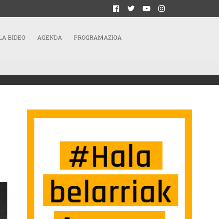
LA BIDEO
AGENDA
PROGRAMAZIOA
N EZKUTATZEKO ALFONBRA DA ESPETXEA” SARRERAN