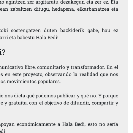
ko agintzen zer argitaratu dezakegun eta zer ez. Eta
ean zabaltzen ditugu, hedapena, elkarbanatzea eta
koki sostengatzen duten bazkiderik gabe, hau ez
larri eta babestu Hala Bedi!
i?
nicativo libre, comunitario y transformador. En el
os en este proyecto, observando la realidad que nos
 los movimientos populares.
ie nos dicta qué podemos publicar y qué no. Y porque
 y gratuita, con el objetivo de difundir, compartir y
e apoyan económicamente a Hala Bedi, esto no sería
edi!