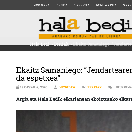
NOR GARA
DENDA
TABERNA
KONTAKTUA
SARR
Hala Bedi
>
Berriak
>
Ekaitz Samaniego: “Jendarte
Ekaitz Samaniego: “Jendartearen
da espetxea”
13 OTSAILA, 2020
HIZPIDEA
IN
BERRIAK
IRUZKIN
Argia eta Hala Bedik elkarlanean ekoiztutako elkarr