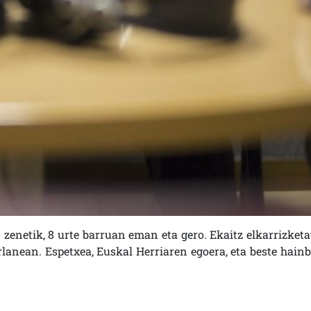
 zenetik, 8 urte barruan eman eta gero. Ekaitz elkarrizketa
rlanean. Espetxea, Euskal Herriaren egoera, eta beste hainb