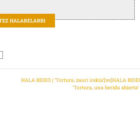
ITEZ HALABELARRI
HALA BIDEO | ‘Tortura, zauri irekia’[:es]HALA BIDE
‘Tortura, una herida abierta’