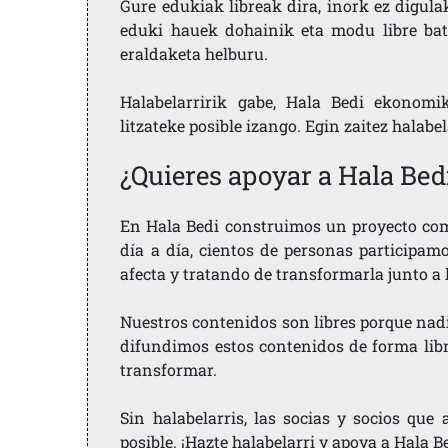
Gure edukiak libreak dira, inork ez digula
eduki hauek dohainik eta modu libre bat
eraldaketa helburu.
Halabelarririk gabe, Hala Bedi ekonomi
litzateke posible izango. Egin zaitez halabe
¿Quieres apoyar a Hala Bed
En Hala Bedi construimos un proyecto comu
día a día, cientos de personas participam
afecta y tratando de transformarla junto a
Nuestros contenidos son libres porque nad
difundimos estos contenidos de forma libre
transformar.
Sin halabelarris, las socias y socios qu
posible. ¡Hazte halabelarri y apoya a Hala B