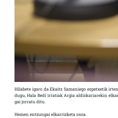
Hilabete igaro da Ekaitz Samaniego espetxetik irten
dugu, Hala Bedi irratiak Argia aldizkariarekin elka
gai jorratu ditu.
Hemen entzungai elkarrizketa osoa.