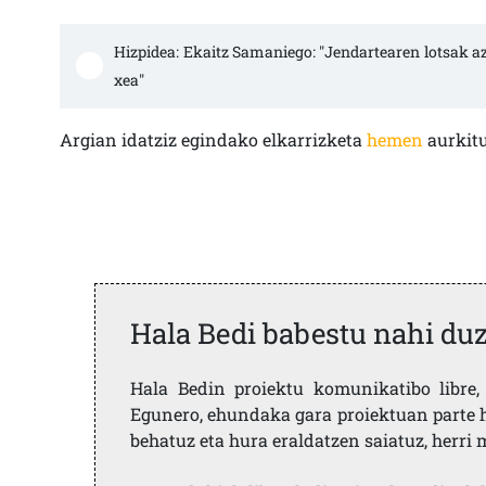
Hizpidea: Ekaitz Samaniego: "Jendartearen lotsak a
xea"
Argian idatziz egindako elkarrizketa
hemen
aurkitu
Hala Bedi babestu nahi du
Hala Bedin proiektu komunikatibo libre, 
Egunero, ehundaka gara proiektuan parte h
behatuz eta hura eraldatzen saiatuz, herr