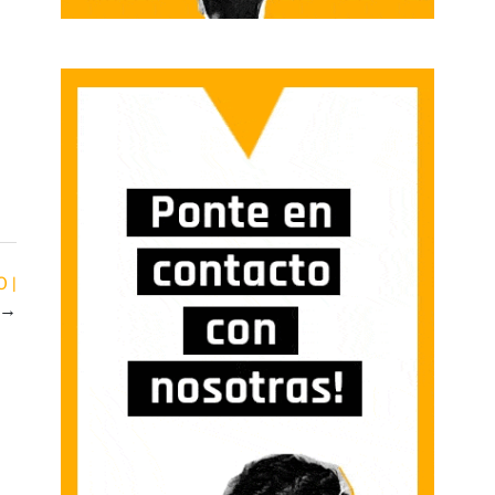
O |
→