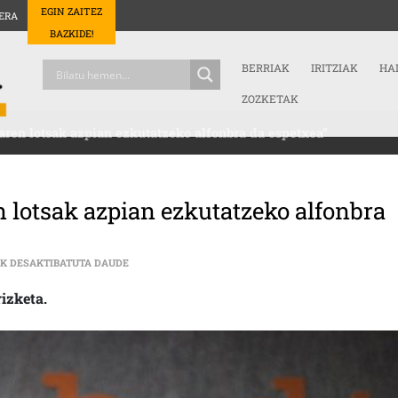
EGIN ZAITEZ
ERA
BAZKIDE!
BERRIAK
IRITZIAK
HA
ZOZKETAK
aren lotsak azpian ezkutatzeko alfonbra da espetxea”
 lotsak azpian ezkutatzeko alfonbra
EKAITZ SAMANIEGO: “JENDARTEAREN LOTSAK AZPIA
AK DESAKTIBATUTA DAUDE
izketa.