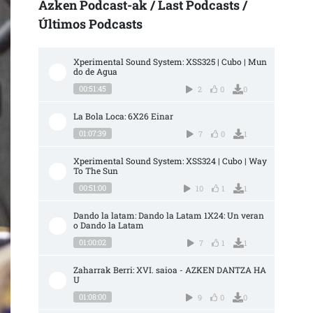
Azken Podcast-ak / Last Podcasts /
Últimos Podcasts
Xperimental Sound System: XSS325 | Cubo | Mun
do de Agua
00:51:45
2
0
0
La Bola Loca: 6X26 Einar
01:07:39
7
0
1
Xperimental Sound System: XSS324 | Cubo | Way 
To The Sun
00:51:00
10
1
1
Dando la latam: Dando la Latam 1X24: Un veran
o Dando la Latam
01:00:02
7
1
1
Zaharrak Berri: XVI. saioa - AZKEN DANTZA HA
U
01:08:00
9
0
0