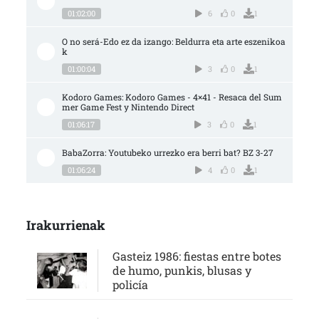
01:02:00
6
0
1
O no será-Edo ez da izango: Beldurra eta arte eszenikoa
k
01:00:04
3
0
1
Kodoro Games: Kodoro Games - 4×41 - Resaca del Sum
mer Game Fest y Nintendo Direct
01:06:17
3
0
1
BabaZorra: Youtubeko urrezko era berri bat? BZ 3-27
01:06:24
4
0
1
Irakurrienak
Gasteiz 1986: fiestas entre botes
de humo, punkis, blusas y
policía