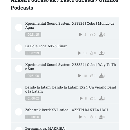
Podcasts
Xperimental Sound System: XSS325 | Cubo | Mundo de 
Agua
00:51:45
3
0
0
La Bola Loca: 6X26 Einar
01:07:39
10
0
1
Xperimental Sound System: XSS324 | Cubo | Way To Th
e Sun
00:51:00
10
1
1
Dando la latam: Dando la Latam 1X24: Un verano Dand
o la Latam
01:00:02
8
1
1
Zaharrak Berri: XVI. saioa - AZKEN DANTZA HAU
01:08:00
9
0
0
Zeresanik ez: MAKRIBA!