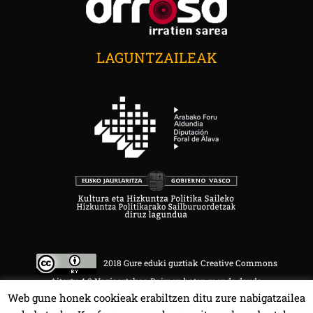
LAGUNTZAILEAK
2018 Gure eduki guztiak Creative Commons
Aitortu 4.0 Nazioartekoa Baimen baten mende daude.
Web gune honek cookieak erabiltzen ditu zure nabigatzailea