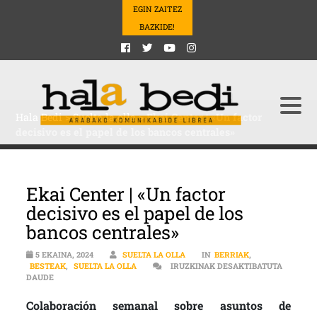
EGIN ZAITEZ
BAZKIDE!
Hala Bedi
>
Suelta la olla
>
Ekai Center | «Un factor
decisivo es el papel de los bancos centrales»
Ekai Center | «Un factor
decisivo es el papel de los
bancos centrales»
5 EKAINA, 2024
SUELTA LA OLLA
IN
BERRIAK
,
BESTEAK
,
SUELTA LA OLLA
IRUZKINAK DESAKTIBATUTA
EKAI CENTER | «UN FACTOR DECISIVO ES EL PAPEL DE LOS BANC
DAUDE
Colaboración semanal sobre asuntos de