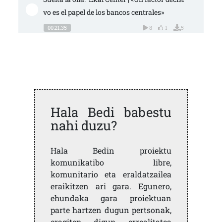
vo es el papel de los bancos centrales»
00:21:35
8
1
5
Hala Bedi babestu
nahi duzu?
Hala Bedin proiektu
komunikatibo libre,
komunitario eta eraldatzailea
eraikitzen ari gara. Egunero,
ehundaka gara proiektuan
parte hartzen dugun pertsonak,
eragiten digun errealitatea