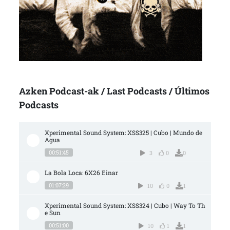
Azken Podcast-ak / Last Podcasts / Últimos
Podcasts
Xperimental Sound System: XSS325 | Cubo | Mundo de 
Agua
00:51:45
3
0
0
La Bola Loca: 6X26 Einar
01:07:39
10
0
1
Xperimental Sound System: XSS324 | Cubo | Way To Th
e Sun
00:51:00
10
1
1