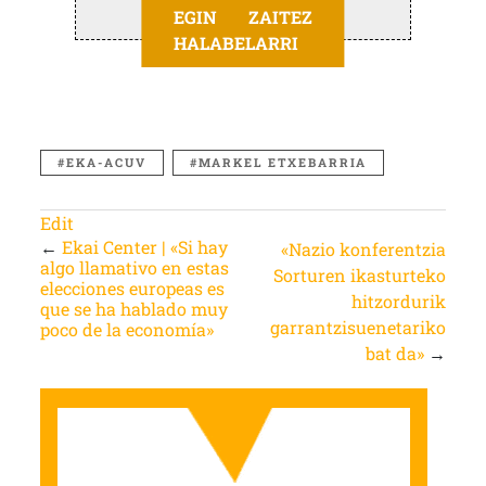
EGIN ZAITEZ
HALABELARRI
EKA-ACUV
MARKEL ETXEBARRIA
Edit
←
Ekai Center | «Si hay
«Nazio konferentzia
algo llamativo en estas
Sorturen ikasturteko
elecciones europeas es
hitzordurik
que se ha hablado muy
garrantzisuenetariko
poco de la economía»
bat da»
→