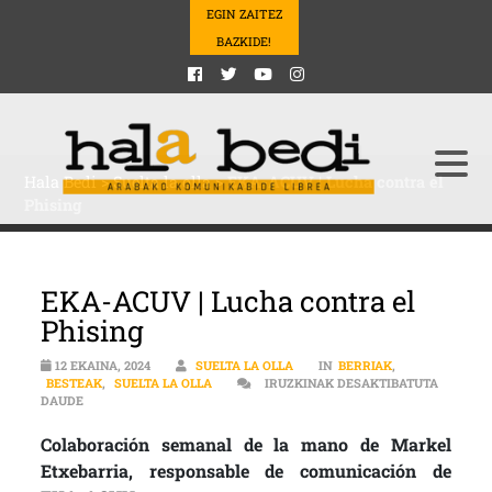
EGIN ZAITEZ
BAZKIDE!
Hala Bedi
>
Suelta la olla
>
EKA-ACUV | Lucha contra el
Phising
EKA-ACUV | Lucha contra el
Phising
12 EKAINA, 2024
SUELTA LA OLLA
IN
BERRIAK
,
BESTEAK
,
SUELTA LA OLLA
IRUZKINAK DESAKTIBATUTA
EKA-ACUV | LUCHA CONTRA EL PHISING SARRERAN
DAUDE
Colaboración semanal de la mano de Markel
Etxebarria, responsable de comunicación de