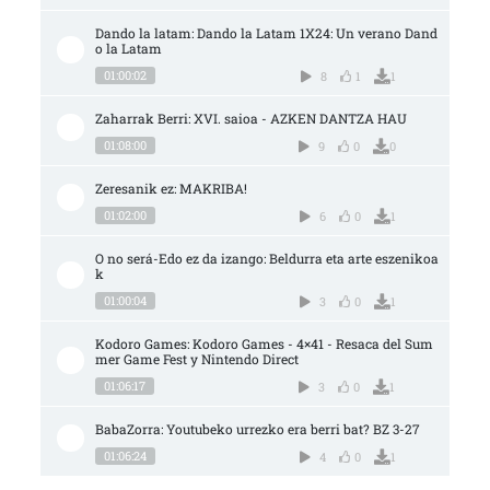
Dando la latam: Dando la Latam 1X24: Un verano Dand
o la Latam
01:00:02
8
1
1
Zaharrak Berri: XVI. saioa - AZKEN DANTZA HAU
01:08:00
9
0
0
Zeresanik ez: MAKRIBA!
01:02:00
6
0
1
O no será-Edo ez da izango: Beldurra eta arte eszenikoa
k
01:00:04
3
0
1
Kodoro Games: Kodoro Games - 4×41 - Resaca del Sum
mer Game Fest y Nintendo Direct
01:06:17
3
0
1
BabaZorra: Youtubeko urrezko era berri bat? BZ 3-27
01:06:24
4
0
1