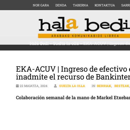
NOR GARA
DENDA
TABERNA
KONTAKTUA
SARR
Hala Bedi
>
Suelta la olla
>
EKA-ACUV | Ingreso de 
EKA-ACUV | Ingreso de efectivo 
inadmite el recurso de Bankinte
22 MAIATZA, 2024
SUELTA LA OLLA
IN
BERRIAK
,
BESTEAK
Colaboración semanal de la mano de Markel Etxeba