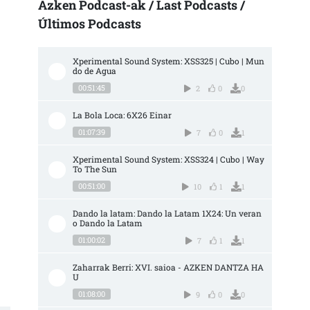
Azken Podcast-ak / Last Podcasts /
Últimos Podcasts
Xperimental Sound System: XSS325 | Cubo | Mun
do de Agua
00:51:45
2
0
0
La Bola Loca: 6X26 Einar
01:07:39
7
0
1
Xperimental Sound System: XSS324 | Cubo | Way 
To The Sun
00:51:00
10
1
1
Dando la latam: Dando la Latam 1X24: Un veran
o Dando la Latam
01:00:02
7
1
1
Zaharrak Berri: XVI. saioa - AZKEN DANTZA HA
U
01:08:00
9
0
0