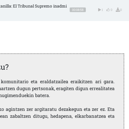
ntanilla: El Tribunal Supremo inadmi
00:08:58
1
0
0
zu?
komunitario eta eraldatzailea eraikitzen ari gara.
artzen dugun pertsonak, eragiten digun errealitatea
i mugimenduekin batera.
ko agintzen zer argitaratu dezakegun eta zer ez. Eta
ean zabaltzen ditugu, hedapena, elkarbanatzea eta