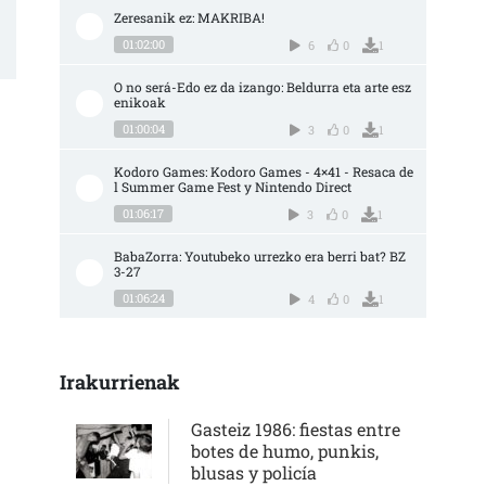
Zeresanik ez: MAKRIBA!
01:02:00
6
0
1
O no será-Edo ez da izango: Beldurra eta arte esz
enikoak
01:00:04
3
0
1
Kodoro Games: Kodoro Games - 4×41 - Resaca de
l Summer Game Fest y Nintendo Direct
01:06:17
3
0
1
BabaZorra: Youtubeko urrezko era berri bat? BZ 
3-27
01:06:24
4
0
1
Irakurrienak
Gasteiz 1986: fiestas entre
botes de humo, punkis,
blusas y policía