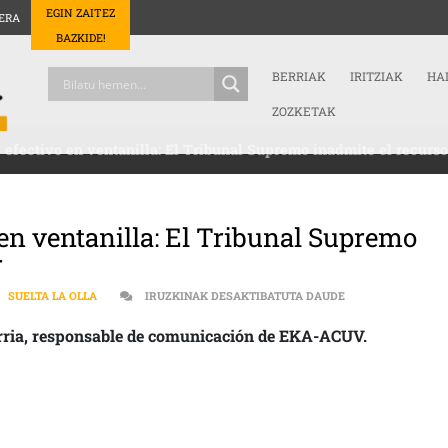
EGIN ZAITEZ
ERA
BAZKIDE!
BERRIAK
IRITZIAK
HA
ZOZKETAK
efectivo en ventanilla: El Tribunal Supremo inadmite el recurso
en ventanilla: El Tribunal Supremo
r
EKA-ACUV | INGR
,
SUELTA LA OLLA
IRUZKINAK DESAKTIBATUTA DAUDE
rria, responsable de comunicación de EKA-ACUV.