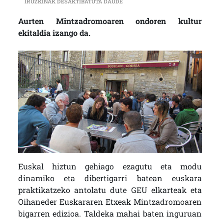
DORLETA MARTINEZ DE ALBENIZ (
IRUZKINAK DESAKTIBATUTA DAUDE
Aurten Mintzadromoaren ondoren kultur
ekitaldia izango da.
Euskal hiztun gehiago ezagutu eta modu
dinamiko eta dibertigarri batean euskara
praktikatzeko antolatu dute GEU elkarteak eta
Oihaneder Euskararen Etxeak Mintzadromoaren
bigarren edizioa. Taldeka mahai baten inguruan