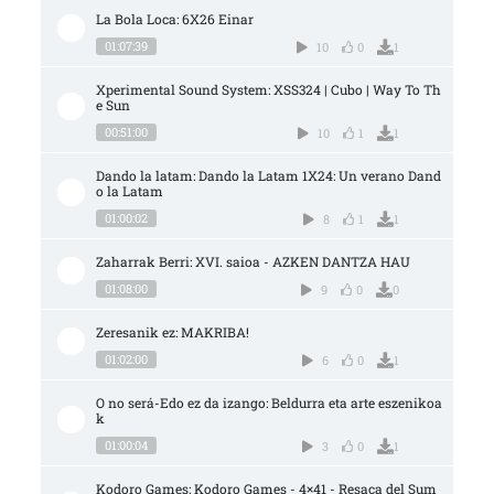
La Bola Loca: 6X26 Einar
01:07:39
10
0
1
Xperimental Sound System: XSS324 | Cubo | Way To Th
e Sun
00:51:00
10
1
1
Dando la latam: Dando la Latam 1X24: Un verano Dand
o la Latam
01:00:02
8
1
1
Zaharrak Berri: XVI. saioa - AZKEN DANTZA HAU
01:08:00
9
0
0
Zeresanik ez: MAKRIBA!
01:02:00
6
0
1
O no será-Edo ez da izango: Beldurra eta arte eszenikoa
k
01:00:04
3
0
1
Kodoro Games: Kodoro Games - 4×41 - Resaca del Sum