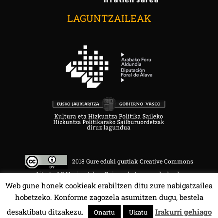
LAGUNTZAILEAK
2018 Gure eduki guztiak Creative Commons
Aitortu 4.0 Nazioartekoa Baimen baten mende daude.
Web gune honek cookieak erabiltzen ditu zure nabigatzailea
hobetzeko. Konforme zagozela asumitzen dugu, bestela
desaktibatu ditzakezu.
Irakurri gehiago
Onartu
Ukatu
HALA BEDI BAT 107.4 MHz.