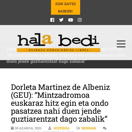
EGIN ZAITEZ
BAZKIDE!
Hala Bedi
>
Berriak
>
Dorleta Martinez de Albeniz (GEU):
“Mintzadromoa euskaraz hitz egin eta ondo pasatzea nahi
duen jende guztiarentzat dago zabalik”
Dorleta Martinez de Albeniz
(GEU): “Mintzadromoa
euskaraz hitz egin eta ondo
pasatzea nahi duen jende
guztiarentzat dago zabalik”
30 AZAROA, 2021
HIZPIDEA
IN
BERRIAK