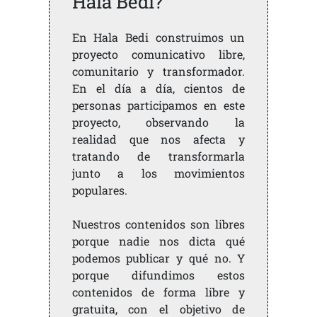
Hala Bedi?
En Hala Bedi construimos un
proyecto comunicativo libre,
comunitario y transformador.
En el día a día, cientos de
personas participamos en este
proyecto, observando la
realidad que nos afecta y
tratando de transformarla
junto a los movimientos
populares.
Nuestros contenidos son libres
porque nadie nos dicta qué
podemos publicar y qué no. Y
porque difundimos estos
contenidos de forma libre y
gratuita, con el objetivo de