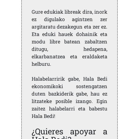
Gure edukiak libreak dira, inork
ez digulako agintzen zer
argitaratu dezakegun eta zer ez.
Eta eduki hauek dohainik eta
modu libre batean zabaltzen
ditugu, hedapena,
elkarbanatzea eta eraldaketa
helburu.
Halabelarririk gabe, Hala Bedi
ekonomikoki sostengatzen
duten bazkiderik gabe, hau ez
litzateke posible izango. Egin
zaitez halabelarri eta babestu
Hala Bedi!
¿Quieres apoyar a