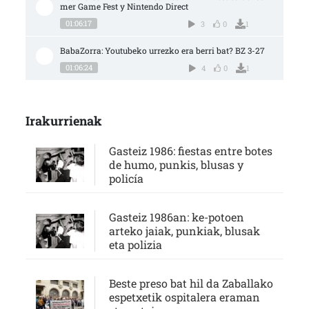
mer Game Fest y Nintendo Direct
01:06:17
3
0
1
BabaZorra: Youtubeko urrezko era berri bat? BZ 3-27
01:06:24
4
0
1
Irakurrienak
Gasteiz 1986: fiestas entre botes
de humo, punkis, blusas y
policía
Gasteiz 1986an: ke-potoen
arteko jaiak, punkiak, blusak
eta polizia
Beste preso bat hil da Zaballako
espetxetik ospitalera eraman