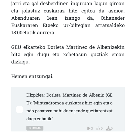
jarri eta gai desberdinen inguruan lagun giroan
eta jolastuz euskaraz hitz egitea da asmoa.
Abenduaren 1ean izango da, Oihaneder
Euskararen Etxeko ur-biltegian arratsaldeko
18:00etatik aurrera.
GEU elkarteko Dorleta Martinez de Albenizekin
hitz egin dugu eta xehetasun guztiak eman
dizkigu.
Hemen entzungai.
Hizpidea: Dorleta Martinez de Albeniz (GE
U): "Mintzadromoa euskaraz hitz egin eta o
ndo pasatzea nahi duen jende guztiarentzat 
dago zabalik"
00:08:46
3
0
0