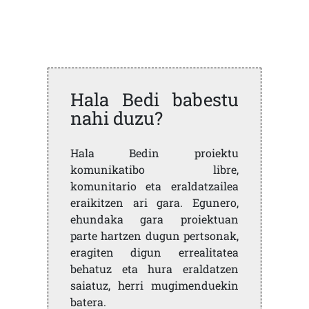
Hala Bedi babestu
nahi duzu?
Hala Bedin proiektu
komunikatibo libre,
komunitario eta eraldatzailea
eraikitzen ari gara. Egunero,
ehundaka gara proiektuan
parte hartzen dugun pertsonak,
eragiten digun errealitatea
behatuz eta hura eraldatzen
saiatuz, herri mugimenduekin
batera.