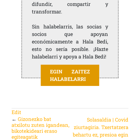
difundir, compartir y
transformar.
Sin halabelarris, las socias y
socios que apoyan
económicamente a Hala Bedi,
esto no sería posible. ¡Hazte
halabelarri y apoya a Hala Bedi!
EGIN ZAITEZ
HALABELARRI
Edit
←
Gizonezko bat
Solasaldia | Covid
atxilotu zuten igandean,
ziurtagiria. Txertatzera
bikotekideari eraso
behartu ez, presioa egin
egiteagatik