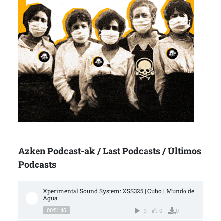
Azken Podcast-ak / Last Podcasts / Últimos
Podcasts
Xperimental Sound System: XSS325 | Cubo | Mundo de 
Agua
00:51:45
3
0
0