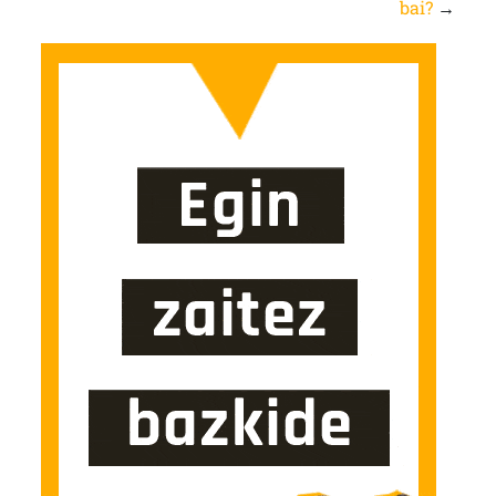
bai?
→