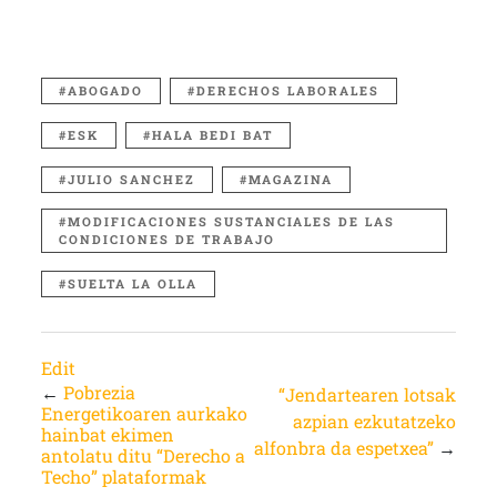
ABOGADO
DERECHOS LABORALES
ESK
HALA BEDI BAT
JULIO SANCHEZ
MAGAZINA
MODIFICACIONES SUSTANCIALES DE LAS
CONDICIONES DE TRABAJO
SUELTA LA OLLA
Edit
←
Pobrezia
“Jendartearen lotsak
Energetikoaren aurkako
azpian ezkutatzeko
hainbat ekimen
alfonbra da espetxea”
→
antolatu ditu “Derecho a
Techo” plataformak