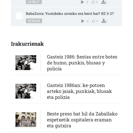
01:06:17
3
0
1
BabaZorra: Youtubeko urrezko era berri bat? BZ 3-27
01:06:24
4
0
1
Irakurrienak
Gasteiz 1986: fiestas entre botes
de humo, punkis, blusas y
policía
Gasteiz 1986an: ke-potoen
arteko jaiak, punkiak, blusak
eta polizia
Beste preso bat hil da Zaballako
espetxetik ospitalera eraman
eta gutxira