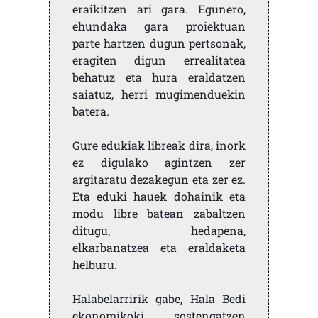
eraikitzen ari gara. Egunero,
ehundaka gara proiektuan
parte hartzen dugun pertsonak,
eragiten digun errealitatea
behatuz eta hura eraldatzen
saiatuz, herri mugimenduekin
batera.
Gure edukiak libreak dira, inork
ez digulako agintzen zer
argitaratu dezakegun eta zer ez.
Eta eduki hauek dohainik eta
modu libre batean zabaltzen
ditugu, hedapena,
elkarbanatzea eta eraldaketa
helburu.
Halabelarririk gabe, Hala Bedi
ekonomikoki sostengatzen