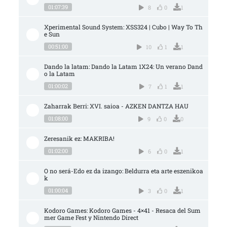
01:07:39
8
0
1
Xperimental Sound System: XSS324 | Cubo | Way To Th
e Sun
00:51:00
10
1
1
Dando la latam: Dando la Latam 1X24: Un verano Dand
o la Latam
01:00:02
7
1
1
Zaharrak Berri: XVI. saioa - AZKEN DANTZA HAU
01:08:00
9
0
0
Zeresanik ez: MAKRIBA!
01:02:00
6
0
1
O no será-Edo ez da izango: Beldurra eta arte eszenikoa
k
01:00:04
3
0
1
Kodoro Games: Kodoro Games - 4×41 - Resaca del Sum
mer Game Fest y Nintendo Direct