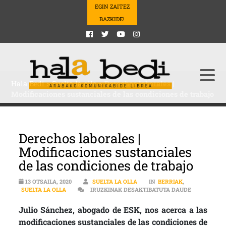
EGIN ZAITEZ
BAZKIDE!
Hala Bedi
>
Suelta la olla
>
Derechos laborales |
Modificaciones sustanciales de las condiciones de trabajo
Derechos laborales |
Modificaciones sustanciales
de las condiciones de trabajo
13 OTSAILA, 2020
SUELTA LA OLLA
IN
BERRIAK
,
DERECHOS L
SUELTA LA OLLA
IRUZKINAK DESAKTIBATUTA DAUDE
Julio Sánchez, abogado de ESK, nos acerca a las
modificaciones sustanciales de las condiciones de