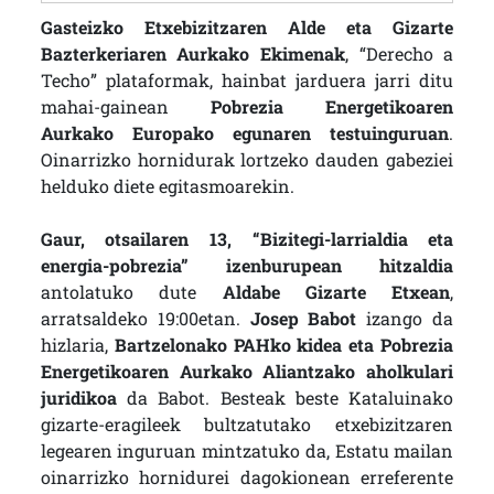
Gasteizko Etxebizitzaren Alde eta Gizarte
Bazterkeriaren Aurkako Ekimenak
, “Derecho a
Techo” plataformak, hainbat jarduera jarri ditu
mahai-gainean
Pobrezia Energetikoaren
Aurkako Europako egunaren testuinguruan
.
Oinarrizko hornidurak lortzeko dauden gabeziei
helduko diete egitasmoarekin.
Gaur, otsailaren 13, “Bizitegi-larrialdia eta
energia-pobrezia” izenburupean hitzaldia
antolatuko dute
Aldabe Gizarte Etxean
,
arratsaldeko 19:00etan.
Josep Babot
izango da
hizlaria,
Bartzelonako PAHko kidea eta Pobrezia
Energetikoaren Aurkako Aliantzako aholkulari
juridikoa
da Babot. Besteak beste Kataluinako
gizarte-eragileek bultzatutako etxebizitzaren
legearen inguruan mintzatuko da, Estatu mailan
oinarrizko hornidurei dagokionean erreferente