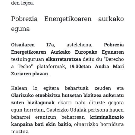
den legea.
Pobrezia Energetikoaren aurkako
eguna
Otsailaren 17a
, astelehena,
Pobrezia
Energetikoaren Aurkako Europako Egunaren
testuinguruan
elkarretaratzea
deitu du “Derecho
a Techo” plataformak, 1
9:30etan Andra Mari
Zuriaren plazan
.
Kalean lo egitera behartuak zeuden eta
Olarizuko etxebizitza hutsetan bizitzea aukeratu
zuten bizilagunak
ekarri nahi dituzte gogora
egun horretan, Gasteizko Udalak pertsona hauen
beharrei erantzun beharrean
kriminalizazio
kanpaina bati ekin baitio
, oinarrizko hornidura
moztuz.