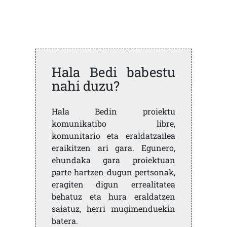
Hala Bedi babestu
nahi duzu?
Hala Bedin proiektu
komunikatibo libre,
komunitario eta eraldatzailea
eraikitzen ari gara. Egunero,
ehundaka gara proiektuan
parte hartzen dugun pertsonak,
eragiten digun errealitatea
behatuz eta hura eraldatzen
saiatuz, herri mugimenduekin
batera.