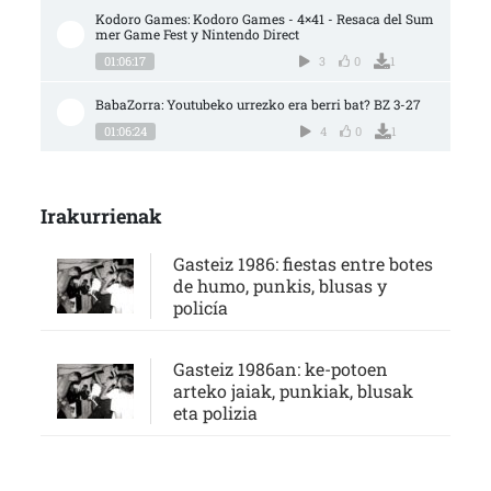
Kodoro Games: Kodoro Games - 4×41 - Resaca del Sum
mer Game Fest y Nintendo Direct
01:06:17
3
0
1
BabaZorra: Youtubeko urrezko era berri bat? BZ 3-27
01:06:24
4
0
1
Irakurrienak
Gasteiz 1986: fiestas entre botes
de humo, punkis, blusas y
policía
Gasteiz 1986an: ke-potoen
arteko jaiak, punkiak, blusak
eta polizia