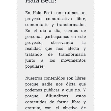
En Hala Bedi construimos un
proyecto comunicativo libre,
comunitario y transformador.
En el día a día, cientos de
personas participamos en este
proyecto, observando la
realidad que nos afecta y
tratando de transformarla
junto a los movimientos
populares.
Nuestros contenidos son libres
porque nadie nos dicta qué
podemos publicar y qué no. Y
porque difundimos estos
contenidos de forma libre y
gratuita, con el objetivo de