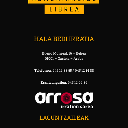
HALA BEDI IRRATIA
Bueno Monreal, 16 – Behea
01001 – Gasteiz – Araba
Telefonoa:
945 12 88 55 / 945 12 14 88
Erantzungailua:
945 12 09 89
LAGUNTZAILEAK