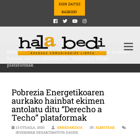
EGIN ZAITEZ
BAZKIDE!
Hala Bedi
>
Albisteak
>
Pobrezia Energetikoaren aurkako
hainbat ekimen antolatu ditu “Derecho a Techo”
plataformak
Pobrezia Energetikoaren
aurkako hainbat ekimen
antolatu ditu “Derecho a
Techo” plataformak
13 OTSAILA, 2020
ERREDAKZIOA
IN
ALBISTEAK
POBREZIA ENERGETIKOAREN AURK
IRUZKINAK DESAKTIBATUTA DAUDE