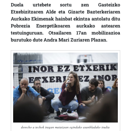
Duela urtebete sortu zen Gasteizko
Etxebizitzaren Alde eta Gizarte Bazterkeriaren
Aurkako Ekimenak hainbat ekintza antolatu ditu
Pobrezia Energetikoaren aurkako astearen
testuinguruan. Otsailaren 17an mobilizazioa
burutuko dute Andra Mari Zuriaren Plazan.
derecho a techok iragan maiatzean egindako asanbladako irudia