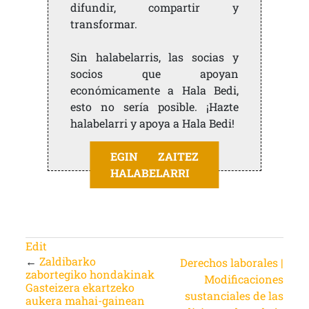
difundir, compartir y
transformar.
Sin halabelarris, las socias y
socios que apoyan
económicamente a Hala Bedi,
esto no sería posible. ¡Hazte
halabelarri y apoya a Hala Bedi!
EGIN ZAITEZ
HALABELARRI
Edit
←
Zaldibarko
Derechos laborales |
zabortegiko hondakinak
Modificaciones
Gasteizera ekartzeko
sustanciales de las
aukera mahai-gainean