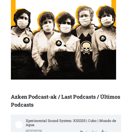
Azken Podcast-ak / Last Podcasts / Últimos
Podcasts
Xperimental Sound System: XSS325 | Cubo | Mundo de 
Agua
00:51:45
3
0
0