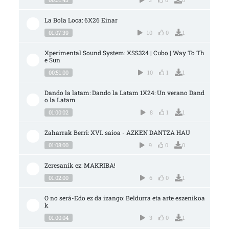
La Bola Loca: 6X26 Einar
01:07:39
10
0
1
Xperimental Sound System: XSS324 | Cubo | Way To Th
e Sun
00:51:00
10
1
1
Dando la latam: Dando la Latam 1X24: Un verano Dand
o la Latam
01:00:02
8
1
1
Zaharrak Berri: XVI. saioa - AZKEN DANTZA HAU
01:08:00
9
0
0
Zeresanik ez: MAKRIBA!
01:02:00
6
0
1
O no será-Edo ez da izango: Beldurra eta arte eszenikoa
k
01:00:04
3
0
1