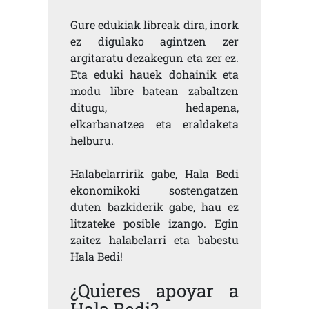
Gure edukiak libreak dira, inork
ez digulako agintzen zer
argitaratu dezakegun eta zer ez.
Eta eduki hauek dohainik eta
modu libre batean zabaltzen
ditugu, hedapena,
elkarbanatzea eta eraldaketa
helburu.
Halabelarririk gabe, Hala Bedi
ekonomikoki sostengatzen
duten bazkiderik gabe, hau ez
litzateke posible izango. Egin
zaitez halabelarri eta babestu
Hala Bedi!
¿Quieres apoyar a
Hala Bedi?