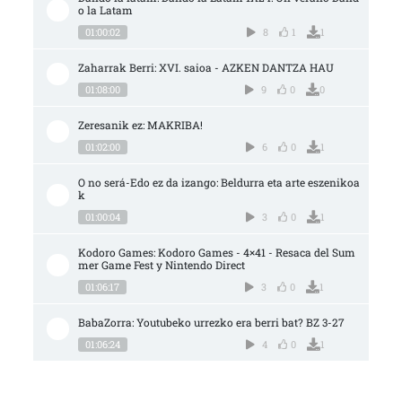
o la Latam
01:00:02
8
1
1
Zaharrak Berri: XVI. saioa - AZKEN DANTZA HAU
01:08:00
9
0
0
Zeresanik ez: MAKRIBA!
01:02:00
6
0
1
O no será-Edo ez da izango: Beldurra eta arte eszenikoa
k
01:00:04
3
0
1
Kodoro Games: Kodoro Games - 4×41 - Resaca del Sum
mer Game Fest y Nintendo Direct
01:06:17
3
0
1
BabaZorra: Youtubeko urrezko era berri bat? BZ 3-27
01:06:24
4
0
1