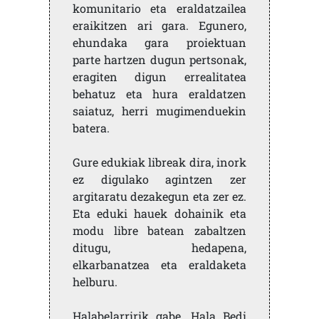
komunitario eta eraldatzailea
eraikitzen ari gara. Egunero,
ehundaka gara proiektuan
parte hartzen dugun pertsonak,
eragiten digun errealitatea
behatuz eta hura eraldatzen
saiatuz, herri mugimenduekin
batera.
Gure edukiak libreak dira, inork
ez digulako agintzen zer
argitaratu dezakegun eta zer ez.
Eta eduki hauek dohainik eta
modu libre batean zabaltzen
ditugu, hedapena,
elkarbanatzea eta eraldaketa
helburu.
Halabelarririk gabe, Hala Bedi