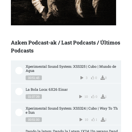
Azken Podcast-ak / Last Podcasts / Últimos
Podcasts
Xperimental Sound System: XSS325 | Cubo | Mundo de 
Agua
00:51:45
3
0
0
La Bola Loca: 6X26 Einar
01:07:39
10
0
1
Xperimental Sound System: XSS324 | Cubo | Way To Th
e Sun
00:51:00
10
1
1
Dando la latam: Dando la Latam 1X24: Un verano Dand