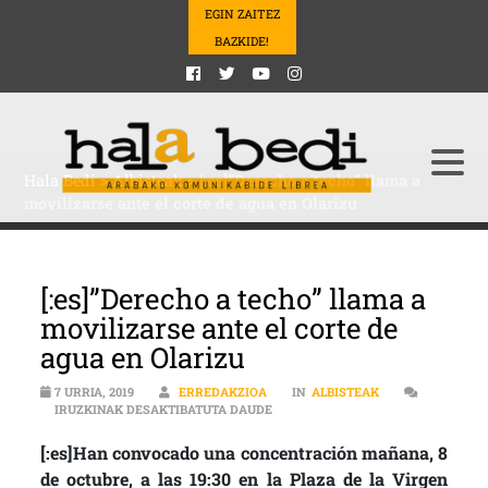
EGIN ZAITEZ
BAZKIDE!
Hala Bedi
>
Albisteak
>
[:es]”Derecho a techo” llama a
movilizarse ante el corte de agua en Olarizu
[:es]”Derecho a techo” llama a
movilizarse ante el corte de
agua en Olarizu
7 URRIA, 2019
ERREDAKZIOA
IN
ALBISTEAK
[:ES]”DERECHO A TECHO” LLAMA A
IRUZKINAK DESAKTIBATUTA DAUDE
[:es]Han convocado una concentración mañana, 8
de octubre, a las 19:30 en la Plaza de la Virgen