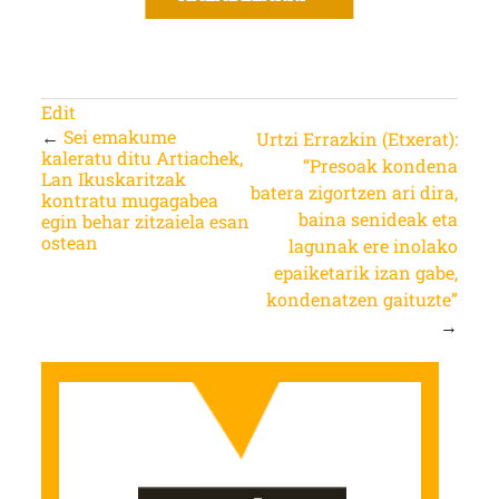
Edit
←
Sei emakume
Urtzi Errazkin (Etxerat):
kaleratu ditu Artiachek,
“Presoak kondena
Lan Ikuskaritzak
batera zigortzen ari dira,
kontratu mugagabea
baina senideak eta
egin behar zitzaiela esan
ostean
lagunak ere inolako
epaiketarik izan gabe,
kondenatzen gaituzte”
→