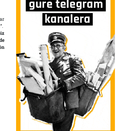
ar
”.
iz
de
ón