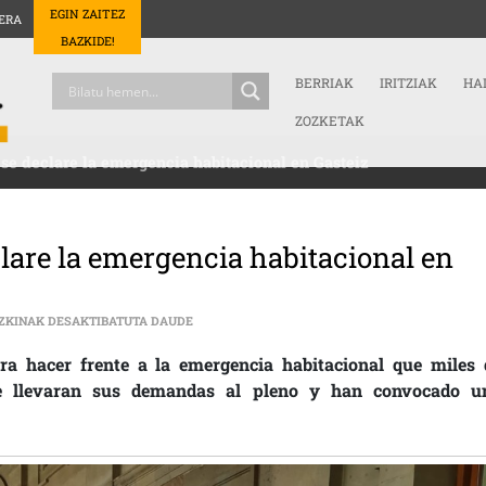
EGIN ZAITEZ
ERA
BAZKIDE!
BERRIAK
IRITZIAK
HA
ZOZKETAK
se declare la emergencia habitacional en Gasteiz
clare la emergencia habitacional en
DERECHO A TECHO EXIGE QUE SE DECLARE LA 
ZKINAK DESAKTIBATUTA DAUDE
 hacer frente a la emergencia habitacional que miles 
re llevaran sus demandas al pleno y han convocado u