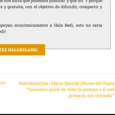
ie nos dicta qué podemos publicar y qué no. Y porque
 y gratuita, con el objetivo de difundir, compartir y
e apoyan económicamente a Hala Bedi, esto no sería
edi!
ITEZ HALABELARRI
con
Bionekazaritza | Marco Bianchi (Museo del Órgano
“Queremos poner en valor la persona y el sect
primario, tan olvidado”