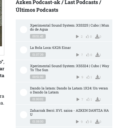
Azken Podcast-ak / Last Podcasts /
Últimos Podcasts
Xperimental Sound System: XSS325 | Cubo | Mun
do de Agua
00:51:45
2
0
0
La Bola Loca: 6X26 Einar
01:07:39
7
0
1
o”
,
Xperimental Sound System: XSS324 | Cubo | Way 
ar
To The Sun
ta
00:51:00
9
1
1
Dando la latam: Dando la Latam 1X24: Un veran
o Dando la Latam
ra
01:00:02
7
1
1
a.
Zaharrak Berri: XVI. saioa - AZKEN DANTZA HA
U
01:08:00
9
0
0