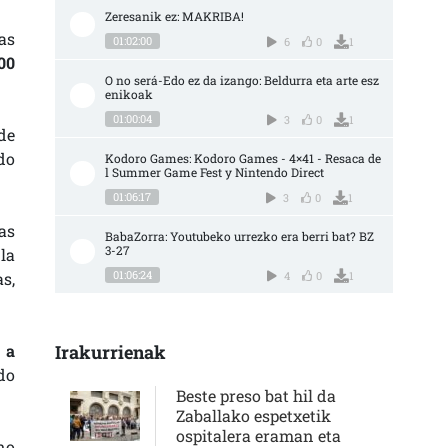
Zeresanik ez: MAKRIBA!
as
01:02:00
6
0
1
00
O no será-Edo ez da izango: Beldurra eta arte esz
enikoak
01:00:04
3
0
1
de
do
Kodoro Games: Kodoro Games - 4×41 - Resaca de
l Summer Game Fest y Nintendo Direct
01:06:17
3
0
1
as
BabaZorra: Youtubeko urrezko era berri bat? BZ 
3-27
la
01:06:24
s,
4
0
1
 a
Irakurrienak
do
Beste preso bat hil da
Zaballako espetxetik
ospitalera eraman eta
no