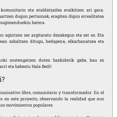
komunitario eta eraldatzailea eraikitzen ari gara.
artzen dugun pertsonak, eragiten digun errealitatea
i mugimenduekin batera.
ko agintzen zer argitaratu dezakegun eta zer ez. Eta
ean zabaltzen ditugu, hedapena, elkarbanatzea eta
koki sostengatzen duten bazkiderik gabe, hau ez
larri eta babestu Hala Bedi!
i?
nicativo libre, comunitario y transformador. En el
os en este proyecto, observando la realidad que nos
 los movimientos populares.