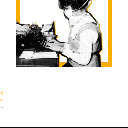
):
or
→