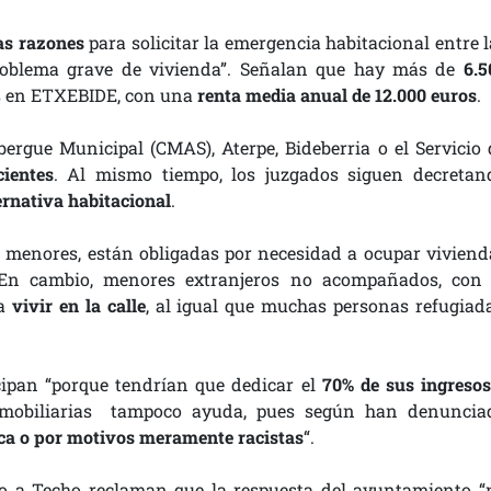
as razones
para solicitar la emergencia habitacional entre l
problema grave de vivienda”. Señalan que hay más de
6.5
s en ETXEBIDE, con una
renta media anual de 12.000 euros
.
bergue Municipal (CMAS), Aterpe, Bideberria o el Servicio 
cientes
. Al mismo tiempo, los juzgados siguen decretan
ernativa habitacional
.
s menores, están obligadas por necesidad a ocupar viviend
 En cambio, menores extranjeros no acompañados, con 
 a
vivir en la calle
, al igual que muchas personas refugiada
pan “porque tendrían que dedicar el
70% de sus ingresos
inmobiliarias tampoco ayuda, pues según han denuncia
ica o por motivos meramente racistas
“.
o a Techo reclaman que la respuesta del ayuntamiento “