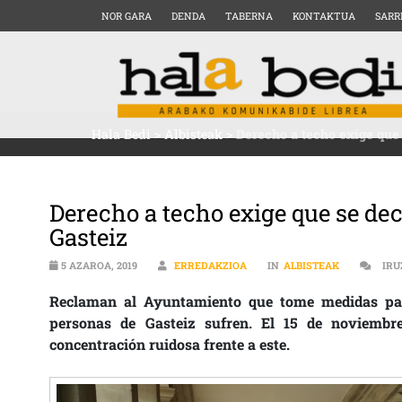
NOR GARA
DENDA
TABERNA
KONTAKTUA
SARR
Hala Bedi
>
Albisteak
>
Derecho a techo exige que 
Derecho a techo exige que se de
Gasteiz
5 AZAROA, 2019
ERREDAKZIOA
IN
ALBISTEAK
IRU
Reclaman al Ayuntamiento que tome medidas para
personas de Gasteiz sufren. El 15 de noviemb
concentración ruidosa frente a este.