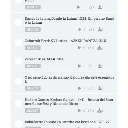
00:51:00
10
1
1
Dando la latam: Dando la Latam 1X24: Un verano Dand
o la Latam
01:00:02
8
1
1
Zaharrak Berri: XVI. saioa - AZKEN DANTZA HAU
01:08:00
9
0
0
Zeresanik ez: MAKRIBA!
01:02:00
6
0
1
O no será-Edo ez da izango: Beldurra eta arte eszenikoa
k
01:00:04
3
0
1
Kodoro Games: Kodoro Games - 4×41 - Resaca del Sum
mer Game Fest y Nintendo Direct
01:06:17
3
0
1
BabaZorra: Youtubeko urrezko era berri bat? BZ 3-27