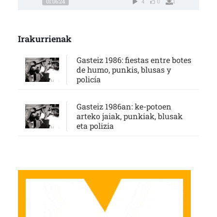
01:06:24
4
0
1
Irakurrienak
Gasteiz 1986: fiestas entre botes
de humo, punkis, blusas y
policía
Gasteiz 1986an: ke-potoen
arteko jaiak, punkiak, blusak
eta polizia