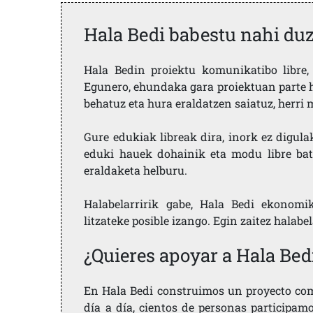
Hala Bedi babestu nahi du
Hala Bedin proiektu komunikatibo libre, 
Egunero, ehundaka gara proiektuan parte h
behatuz eta hura eraldatzen saiatuz, herr
Gure edukiak libreak dira, inork ez digula
eduki hauek dohainik eta modu libre bat
eraldaketa helburu.
Halabelarririk gabe, Hala Bedi ekonomi
litzateke posible izango. Egin zaitez halabe
¿Quieres apoyar a Hala Bed
En Hala Bedi construimos un proyecto comu
día a día, cientos de personas participam