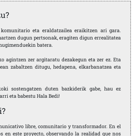
zu?
komunitario eta eraldatzailea eraikitzen ari gara.
artzen dugun pertsonak, eragiten digun errealitatea
i mugimenduekin batera.
ko agintzen zer argitaratu dezakegun eta zer ez. Eta
ean zabaltzen ditugu, hedapena, elkarbanatzea eta
koki sostengatzen duten bazkiderik gabe, hau ez
larri eta babestu Hala Bedi!
i?
nicativo libre, comunitario y transformador. En el
os en este proyecto, observando la realidad que nos