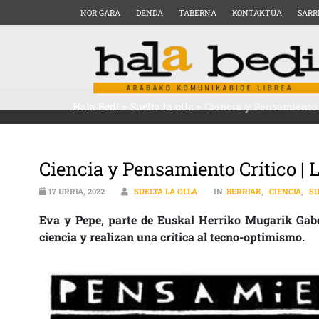
NOR GARA
DENDA
TABERNA
KONTAKTUA
SARR
Hala Bedi
>
Suelta la olla
>
Ciencia y Pensamiento C
Ciencia y Pensamiento Crítico | L
17 URRIA, 2022
SUELTA LA OLLA
IN
BERRIAK
,
CIENCIA
,
SU
Eva y Pepe, parte de Euskal Herriko Mugarik Gabek
ciencia y realizan una crítica al tecno-optimismo.