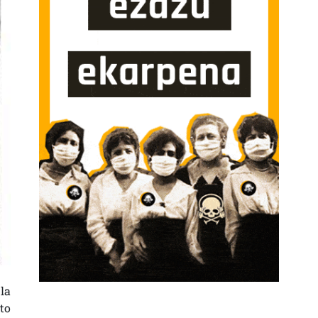
 la
to