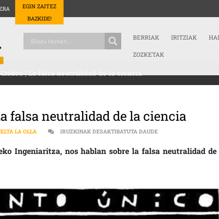
EGIN ZAITEZ
ERA
BAZKIDE!
BERRIAK
IRITZIAK
HA
ZOZKETAK
rítico | La falsa neutralidad de la ciencia
a falsa neutralidad de la ciencia
CIENCIA Y PENSAMIEN
ELTA LA OLLA
IRUZKINAK DESAKTIBATUTA DAUDE
o Ingeniaritza, nos hablan sobre la falsa neutralidad de 