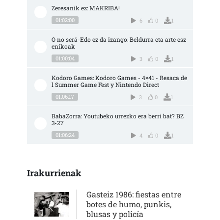
Zeresanik ez: MAKRIBA!
01:02:00
6
0
1
O no será-Edo ez da izango: Beldurra eta arte esz
enikoak
01:00:04
3
0
1
Kodoro Games: Kodoro Games - 4×41 - Resaca de
l Summer Game Fest y Nintendo Direct
01:06:17
3
0
1
BabaZorra: Youtubeko urrezko era berri bat? BZ 
3-27
01:06:24
4
0
1
Irakurrienak
Gasteiz 1986: fiestas entre
botes de humo, punkis,
blusas y policía