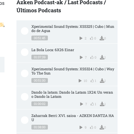
Azken Podcast-ak / Last Podcasts /
os
Últimos Podcasts
di
,
Xperimental Sound System: XSS325 | Cubo | Mun
do de Agua
00:51:45
2
0
0
La Bola Loca: 6X26 Einar
01:07:39
7
0
1
Xperimental Sound System: XSS324 | Cubo | Way 
To The Sun
00:51:00
10
1
1
Dando la latam: Dando la Latam 1X24: Un veran
o Dando la Latam
01:00:02
7
1
1
Zaharrak Berri: XVI. saioa - AZKEN DANTZA HA
U
01:08:00
9
0
0