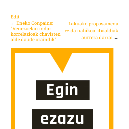
Edit
←
Eneko Conpains:
Lakuako proposamena
“Venezuelan indar
ez da nahikoa: itxialdiak
korrelazioak chavisten
aurrera darrai
→
alde daude oraindik”