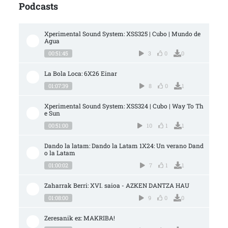
Podcasts
Xperimental Sound System: XSS325 | Cubo | Mundo de 
Agua
00:51:45
3
0
0
La Bola Loca: 6X26 Einar
01:07:39
8
0
1
Xperimental Sound System: XSS324 | Cubo | Way To Th
e Sun
00:51:00
10
1
1
Dando la latam: Dando la Latam 1X24: Un verano Dand
o la Latam
01:00:02
7
1
1
Zaharrak Berri: XVI. saioa - AZKEN DANTZA HAU
01:08:00
9
0
0
Zeresanik ez: MAKRIBA!