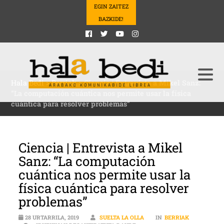
EGIN ZAITEZ
BAZKIDE!
Hala Bedi
>
Berriak
>
Ciencia | Entrevista a Mikel Sanz:
“La computación cuántica nos permite usar la física
cuántica para resolver problemas”
Ciencia | Entrevista a Mikel
Sanz: “La computación
cuántica nos permite usar la
física cuántica para resolver
problemas”
28 URTARRILA, 2019
SUELTA LA OLLA
IN
BERRIAK