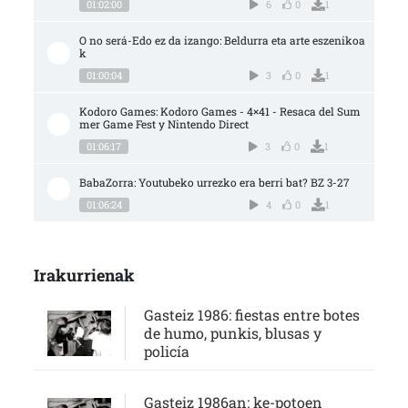
01:02:00
6
0
1
O no será-Edo ez da izango: Beldurra eta arte eszenikoa
k
01:00:04
3
0
1
Kodoro Games: Kodoro Games - 4×41 - Resaca del Sum
mer Game Fest y Nintendo Direct
01:06:17
3
0
1
BabaZorra: Youtubeko urrezko era berri bat? BZ 3-27
01:06:24
4
0
1
Irakurrienak
Gasteiz 1986: fiestas entre botes
de humo, punkis, blusas y
policía
Gasteiz 1986an: ke-potoen