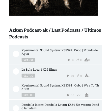
Azken Podcast-ak / Last Podcasts / Últimos
Podcasts
Xperimental Sound System: XSS325 | Cubo | Mundo de 
Agua
00:51:45
3
0
0
La Bola Loca: 6X26 Einar
01:07:39
10
0
1
Xperimental Sound System: XSS324 | Cubo | Way To Th
e Sun
00:51:00
10
1
1
Dando la latam: Dando la Latam 1X24: Un verano Dand
o la Latam