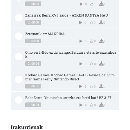
01:00:02
8
1
1
Zaharrak Berri: XVI. saioa - AZKEN DANTZA HAU
01:08:00
9
0
0
Zeresanik ez: MAKRIBA!
01:02:00
6
0
1
O no será-Edo ez da izango: Beldurra eta arte eszenikoa
k
01:00:04
3
0
1
Kodoro Games: Kodoro Games - 4×41 - Resaca del Sum
mer Game Fest y Nintendo Direct
01:06:17
3
0
1
BabaZorra: Youtubeko urrezko era berri bat? BZ 3-27
01:06:24
4
0
1
Irakurrienak