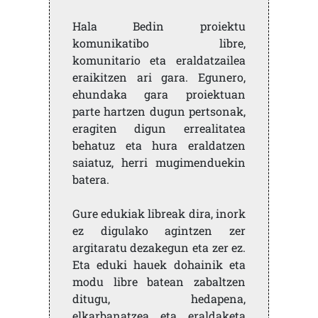
Hala Bedin proiektu
komunikatibo libre,
komunitario eta eraldatzailea
eraikitzen ari gara. Egunero,
ehundaka gara proiektuan
parte hartzen dugun pertsonak,
eragiten digun errealitatea
behatuz eta hura eraldatzen
saiatuz, herri mugimenduekin
batera.
Gure edukiak libreak dira, inork
ez digulako agintzen zer
argitaratu dezakegun eta zer ez.
Eta eduki hauek dohainik eta
modu libre batean zabaltzen
ditugu, hedapena,
elkarbanatzea eta eraldaketa