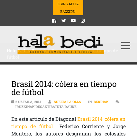
EGIN ZAITEZ
BAZKIDE!
Hala Bedi
>
Berriak
>
Brasil 2014: cólera en tiempo de
fútbol
Brasil 2014: cólera en tiempo
de fútbol
2 UZTAILA, 2014
SUELTA LA OLLA
IN
BERRIAK
BRASIL 2014: CÓLERA EN TIEMPO 
IRUZKINAK DESAKTIBATUTA DAUDE
En este artículo de Diagonal
Brasil 2014: cólera en
tiempo de fútbol
Federico Corriente y Jorge
Montero, los autores desgranan los colosales