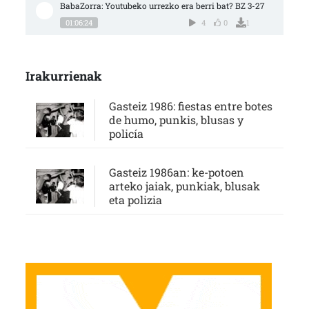
BabaZorra: Youtubeko urrezko era berri bat? BZ 3-27
01:06:24
4
0
1
Irakurrienak
Gasteiz 1986: fiestas entre botes
de humo, punkis, blusas y
policía
Gasteiz 1986an: ke-potoen
arteko jaiak, punkiak, blusak
eta polizia