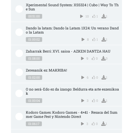
Xperimental Sound System: XSS324 | Cubo | Way To Th
e Sun
00:51:00
10
1
1
Dando la latam: Dando la Latam 1X24: Un verano Dand
o la Latam
01:00:02
8
1
1
Zaharrak Berri: XVI. saioa - AZKEN DANTZA HAU
01:08:00
9
0
0
Zeresanik ez: MAKRIBA!
01:02:00
6
0
1
O no será-Edo ez da izango: Beldurra eta arte eszenikoa
k
01:00:04
3
0
1
Kodoro Games: Kodoro Games - 4×41 - Resaca del Sum
mer Game Fest y Nintendo Direct
01:06:17
3
0
1