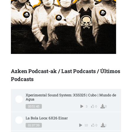
Azken Podcast-ak / Last Podcasts / Últimos
Podcasts
Xperimental Sound System: XSS325 | Cubo | Mundo de 
Agua
00:51:45
3
0
0
La Bola Loca: 6X26 Einar
01:07:39
10
0
1