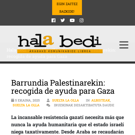
EGIN ZAITEZ
BAZKIDE!
Hala Bedi
>
Suelta la olla
>
Barrundia Palestinarekin:
recogida de ayuda para Gaza
Barrundia Palestinarekin:
recogida de ayuda para Gaza
5 EKAINA, 2025
SUELTA LA OLLA
IN
ALBISTEAK
,
BARRUNDIA 
SUELTA LA OLLA
IRUZKINAK DESAKTIBATUTA DAUDE
La incansable resistencia gazatí necesita más que
nunca la ayuda humanitaria que el estado israelí
niega taxativamente. Desde Araba se recaudarán