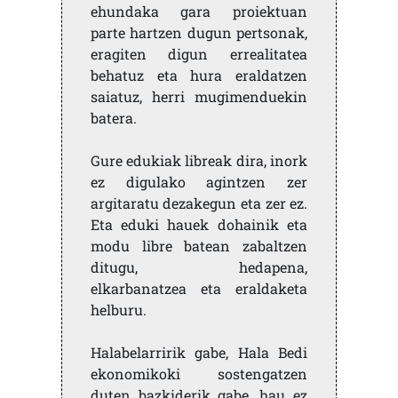
ehundaka gara proiektuan
parte hartzen dugun pertsonak,
eragiten digun errealitatea
behatuz eta hura eraldatzen
saiatuz, herri mugimenduekin
batera.
Gure edukiak libreak dira, inork
ez digulako agintzen zer
argitaratu dezakegun eta zer ez.
Eta eduki hauek dohainik eta
modu libre batean zabaltzen
ditugu, hedapena,
elkarbanatzea eta eraldaketa
helburu.
Halabelarririk gabe, Hala Bedi
ekonomikoki sostengatzen
duten bazkiderik gabe, hau ez