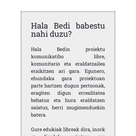
Hala Bedi babestu
nahi duzu?
Hala Bedin proiektu
komunikatibo libre,
komunitario eta eraldatzailea
eraikitzen ari gara. Egunero,
ehundaka gara proiektuan
parte hartzen dugun pertsonak,
eragiten digun errealitatea
behatuz eta hura eraldatzen
saiatuz, herri mugimenduekin
batera.
Gure edukiak libreak dira, inork