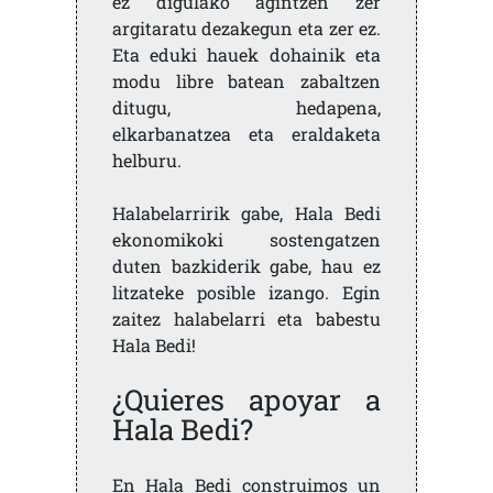
ez digulako agintzen zer
argitaratu dezakegun eta zer ez.
Eta eduki hauek dohainik eta
modu libre batean zabaltzen
ditugu, hedapena,
elkarbanatzea eta eraldaketa
helburu.
Halabelarririk gabe, Hala Bedi
ekonomikoki sostengatzen
duten bazkiderik gabe, hau ez
litzateke posible izango. Egin
zaitez halabelarri eta babestu
Hala Bedi!
¿Quieres apoyar a
Hala Bedi?
En Hala Bedi construimos un