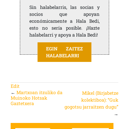
Sin halabelarris, las socias y
socios que apoyan
económicamente a Hala Bedi,
esto no sería posible. ¡Hazte
halabelarri y apoya a Hala Bedi!
EGIN ZAITEZ
HALABELARRI
Edit
←
Martxoan itzuliko da
Mikel (Birjabetze
Muinoko Hotsak
kolektiboa): “Guk
Gaztetxera
gogotsu jarraitzen dugu”
→