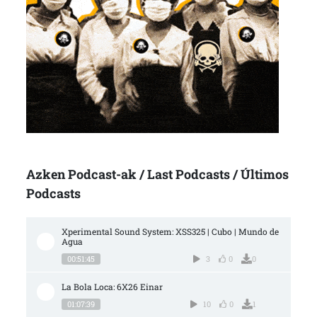
Azken Podcast-ak / Last Podcasts / Últimos
Podcasts
Xperimental Sound System: XSS325 | Cubo | Mundo de 
Agua
00:51:45
3
0
0
La Bola Loca: 6X26 Einar
01:07:39
10
0
1