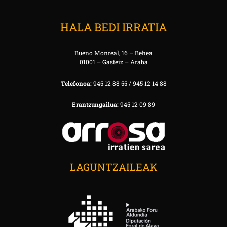
HALA BEDI IRRATIA
Bueno Monreal, 16 – Behea
01001 – Gasteiz – Araba
Telefonoa:
945 12 88 55 / 945 12 14 88
Erantzungailua:
945 12 09 89
LAGUNTZAILEAK