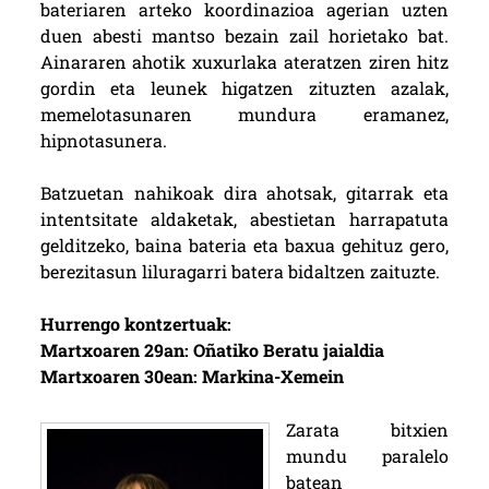
bateriaren arteko koordinazioa agerian uzten
duen abesti mantso bezain zail horietako bat.
Ainararen ahotik xuxurlaka ateratzen ziren hitz
gordin eta leunek higatzen zituzten azalak,
memelotasunaren mundura eramanez,
hipnotasunera.
Batzuetan nahikoak dira ahotsak, gitarrak eta
intentsitate aldaketak, abestietan harrapatuta
gelditzeko, baina bateria eta baxua gehituz gero,
berezitasun liluragarri batera bidaltzen zaituzte.
Hurrengo kontzertuak:
Martxoaren 29an: Oñatiko Beratu jaialdia
Martxoaren 30ean: Markina-Xemein
Zarata bitxien
mundu paralelo
batean