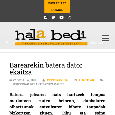
EGIN ZAITEZ
BAZKIDE!
Hala Bedi
>
Albisteak
>
Barearekin batera dator ekaitza
Barearekin batera dator
ekaitza
27 OTSAILA, 2019
ERREDAKZIOA
IN
ALBISTEAK
BAREAREKIN BATERA DATOR EKAI
IRUZKINAK DESAKTIBATUTA DAUDE
Bateria joleare
n hats hartzeek tempoa
markatzen zuten heinean, dunbalaren
oihartzunak entzulearen bihotz taupadak
bizkortzen zituen. Oihu eta soinu