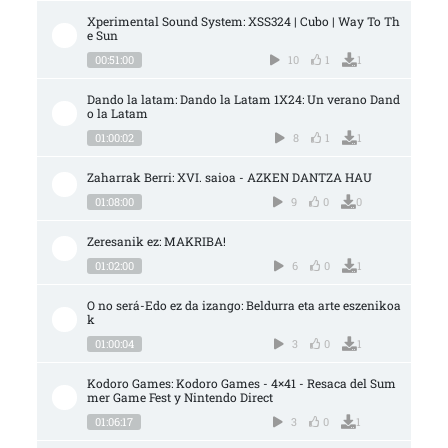
Xperimental Sound System: XSS324 | Cubo | Way To Th
e Sun
00:51:00
10
1
1
Dando la latam: Dando la Latam 1X24: Un verano Dand
o la Latam
01:00:02
8
1
1
Zaharrak Berri: XVI. saioa - AZKEN DANTZA HAU
01:08:00
9
0
0
Zeresanik ez: MAKRIBA!
01:02:00
6
0
1
O no será-Edo ez da izango: Beldurra eta arte eszenikoa
k
01:00:04
3
0
1
Kodoro Games: Kodoro Games - 4×41 - Resaca del Sum
mer Game Fest y Nintendo Direct
01:06:17
3
0
1