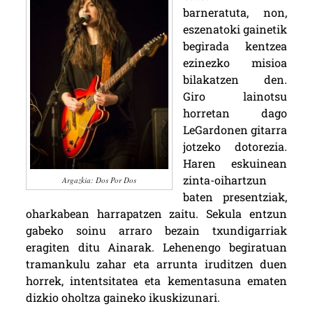
barneratuta, non,
eszenatoki gainetik
begirada kentzea
ezinezko misioa
bilakatzen den.
Giro lainotsu
horretan dago
LeGardonen gitarra
jotzeko dotorezia.
Haren eskuinean
zinta-oihartzun
Argazkia: Dos Por Dos
baten presentziak,
oharkabean harrapatzen zaitu. Sekula entzun
gabeko soinu arraro bezain txundigarriak
eragiten ditu Ainarak. Lehenengo begiratuan
tramankulu zahar eta arrunta iruditzen duen
horrek, intentsitatea eta kementasuna ematen
dizkio oholtza gaineko ikuskizunari.