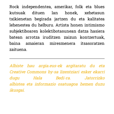
Rock independentea, amerikar, folk eta blues
kutsuak dituen lan honek, xehetasun
txikienetan begirada jartzen du eta kalitatea
lehenestea du helburu. Artista honen intimismo
subjektiboaren kolektibotasunean datza hasiera
batean arrotza iruditzen zaizun kontzertuak,
baina amaieran miresmenera itsasoratzen
zaituena.
Albiste hau argia.eus-ek argitaratu du eta
Creative Commons by-sa lizentziari esker ekarri
dugu Hala Bedi-ra. Jatorrizko
albistea eta informazio osatuagoa
hemen duzu
ikusgai.