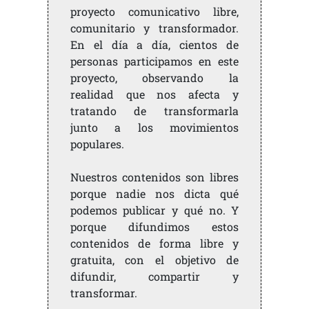
proyecto comunicativo libre,
comunitario y transformador.
En el día a día, cientos de
personas participamos en este
proyecto, observando la
realidad que nos afecta y
tratando de transformarla
junto a los movimientos
populares.
Nuestros contenidos son libres
porque nadie nos dicta qué
podemos publicar y qué no. Y
porque difundimos estos
contenidos de forma libre y
gratuita, con el objetivo de
difundir, compartir y
transformar.