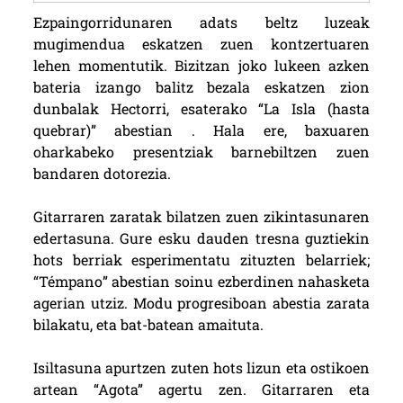
Ezpaingorridunaren adats beltz luzeak
mugimendua eskatzen zuen kontzertuaren
lehen momentutik. Bizitzan joko lukeen azken
bateria izango balitz bezala eskatzen zion
dunbalak Hectorri, esaterako “La Isla (hasta
quebrar)” abestian . Hala ere, baxuaren
oharkabeko presentziak barnebiltzen zuen
bandaren dotorezia.
Gitarraren zaratak bilatzen zuen zikintasunaren
edertasuna. Gure esku dauden tresna guztiekin
hots berriak esperimentatu zituzten belarriek;
“Témpano” abestian soinu ezberdinen nahasketa
agerian utziz. Modu progresiboan abestia zarata
bilakatu, eta bat-batean amaituta.
Isiltasuna apurtzen zuten hots lizun eta ostikoen
artean “Agota” agertu zen. Gitarraren eta