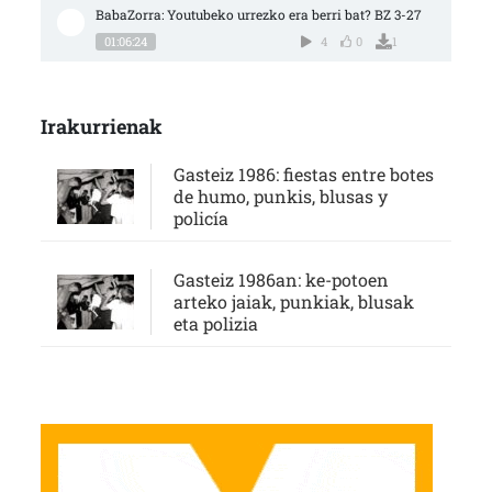
BabaZorra: Youtubeko urrezko era berri bat? BZ 3-27
01:06:24
4
0
1
Irakurrienak
Gasteiz 1986: fiestas entre botes
de humo, punkis, blusas y
policía
Gasteiz 1986an: ke-potoen
arteko jaiak, punkiak, blusak
eta polizia