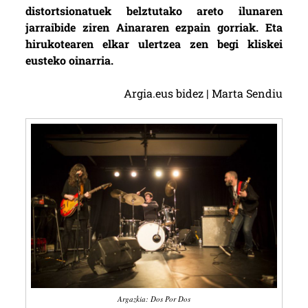
distortsionatuek belztutako areto ilunaren
jarraibide ziren Ainararen ezpain gorriak. Eta
hirukotearen elkar ulertzea zen begi kliskei
eusteko oinarria.
Argia.eus bidez | Marta Sendiu
Argazkia: Dos Por Dos