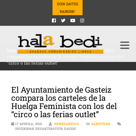
EGIN ZAITEZ
BAZKIDE!
Hala Bedi
>
Albisteak
>
El Ayuntamiento de Gasteiz
compara los carteles de la Huelga Feminista con los del
“circo o las ferias outlet”
El Ayuntamiento de Gasteiz
compara los carteles de la
Huelga Feminista con los del
“circo o las ferias outlet”
17 APIRILA, 2018
ERREDAKZIOA
IN
ALBISTEAK
EL AYUNTAMIENTO DE GASTEIZ COM
IRUZKINAK DESAKTIBATUTA DAUDE