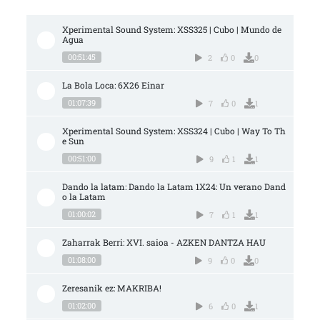
Xperimental Sound System: XSS325 | Cubo | Mundo de 
Agua
00:51:45
2
0
0
La Bola Loca: 6X26 Einar
01:07:39
7
0
1
Xperimental Sound System: XSS324 | Cubo | Way To Th
e Sun
00:51:00
9
1
1
Dando la latam: Dando la Latam 1X24: Un verano Dand
o la Latam
01:00:02
7
1
1
Zaharrak Berri: XVI. saioa - AZKEN DANTZA HAU
01:08:00
9
0
0
Zeresanik ez: MAKRIBA!
01:02:00
6
0
1