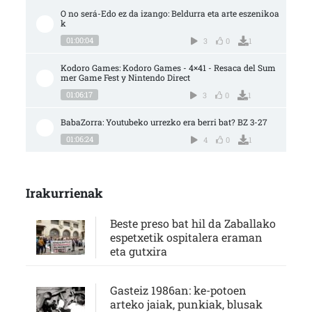
O no será-Edo ez da izango: Beldurra eta arte eszenikoa
k
01:00:04
3
0
1
Kodoro Games: Kodoro Games - 4×41 - Resaca del Sum
mer Game Fest y Nintendo Direct
01:06:17
3
0
1
BabaZorra: Youtubeko urrezko era berri bat? BZ 3-27
01:06:24
4
0
1
Irakurrienak
Beste preso bat hil da Zaballako
espetxetik ospitalera eraman
eta gutxira
Gasteiz 1986an: ke-potoen
arteko jaiak, punkiak, blusak