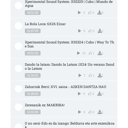
Xperimental Sound System: XSS325 | Cubo | Mundo de 
Agua
00:51:45
3
0
0
La Bola Loca: 6X26 Einar
01:07:39
8
0
1
Xperimental Sound System: XSS324 | Cubo | Way To Th
e Sun
00:51:00
10
1
1
Dando la latam: Dando la Latam 1X24: Un verano Dand
o la Latam
01:00:02
7
1
1
Zaharrak Berri: XVI. saioa - AZKEN DANTZA HAU
01:08:00
9
0
0
Zeresanik ez: MAKRIBA!
01:02:00
6
0
1
O no será-Edo ez da izango: Beldurra eta arte eszenikoa
k