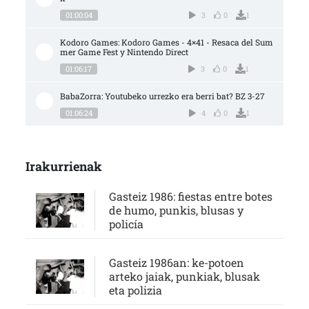
01:00:04
3
0
1
Kodoro Games: Kodoro Games - 4×41 - Resaca del Sum
mer Game Fest y Nintendo Direct
01:06:17
3
0
1
BabaZorra: Youtubeko urrezko era berri bat? BZ 3-27
01:06:24
4
0
1
Irakurrienak
Gasteiz 1986: fiestas entre botes
de humo, punkis, blusas y
policía
Gasteiz 1986an: ke-potoen
arteko jaiak, punkiak, blusak
eta polizia