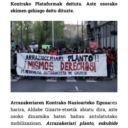
Kontrako Plataformak deituta. Aste osorako
ekimen gehiago deitu dituzte.
Arrazakeriaren Kontrako Nazioarteko Eguna
ren
harira, Aldabe Gizarte-etxetik abiatu dira, aste
osoko dinamika baten baitan antolatutako
mobilizazioan.
Arrazakeriari planto, eskubide