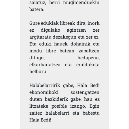
saiatuz, herri mugimenduekin
batera.
Gure edukiak libreak dira, inork
ez digulako agintzen zer
argitaratu dezakegun eta zer ez.
Eta eduki hauek dohainik eta
modu libre batean zabaltzen
ditugu, hedapena,
elkarbanatzea eta eraldaketa
helburu.
Halabelarririk gabe, Hala Bedi
ekonomikoki sostengatzen
duten bazkiderik gabe, hau ez
litzateke posible izango. Egin
zaitez halabelarri eta babestu
Hala Bedi!