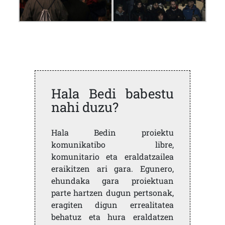
Hala Bedi babestu
nahi duzu?
Hala Bedin proiektu
komunikatibo libre,
komunitario eta eraldatzailea
eraikitzen ari gara. Egunero,
ehundaka gara proiektuan
parte hartzen dugun pertsonak,
eragiten digun errealitatea
behatuz eta hura eraldatzen