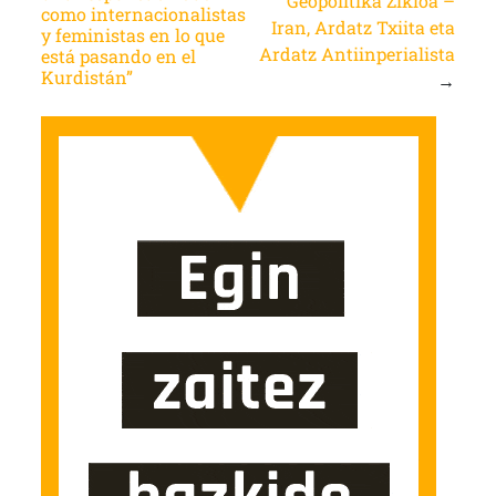
Geopolitika Zikloa –
como internacionalistas
Iran, Ardatz Txiita eta
y feministas en lo que
Ardatz Antiinperialista
está pasando en el
Kurdistán”
→