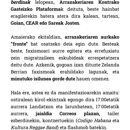
berdinak
lelopean,
Arrazakeriaren Kontrako
Gasteizko Plataforma
k deituta, beste hainbat
eragilerekin batera atera dira kalean, tartean,
Goian, CEAR edo Sareak Josten
.
Amaierako ekitaldian,
arrazakeriaren aurkako
“fronte”
bat osatzeko deia egin dute. Besteak
beste, faxismoari aurre egitera eta errefuxiatu
zein migratzaileen eskubideak errespetatzera
deitu dute. Azkenik, gogoan izan dituzte Zelanda
Berrian faxismoak erahildako lagunak, eta
minutuko isilunea gorde dute
hauen omenez.
Hala ere, astea ez da manifestazioarekin amaitu:
ostiralean kirol-ekintzak egongo dira 17:00etatik
aurrera Landatxon eta larunbatean, 17:00etatik
aurrera,
jaialdia Correos plazan,
tailer
ezberdinekin, kontzertuekin (
Codigo Habana
eta
Kultura Reggae Band
) eta flashmob batekin.