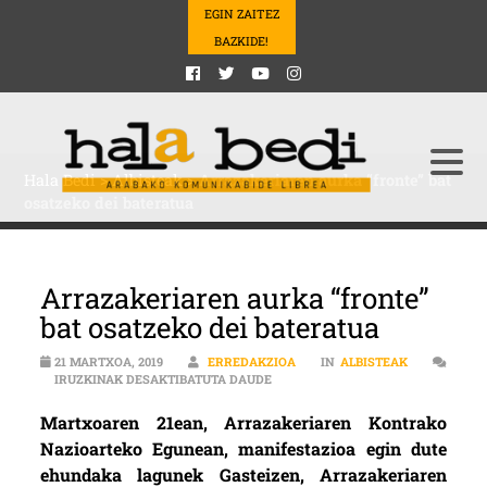
EGIN ZAITEZ
BAZKIDE!
Hala Bedi
>
Albisteak
>
Arrazakeriaren aurka “fronte” bat
osatzeko dei bateratua
Arrazakeriaren aurka “fronte”
bat osatzeko dei bateratua
21 MARTXOA, 2019
ERREDAKZIOA
IN
ALBISTEAK
ARRAZAKERIAREN AURKA “FRONTE
IRUZKINAK DESAKTIBATUTA DAUDE
Martxoaren 21ean, Arrazakeriaren Kontrako
Nazioarteko Egunean, manifestazioa egin dute
ehundaka lagunek Gasteizen, Arrazakeriaren