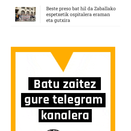
Beste preso bat hil da Zaballako
espetxetik ospitalera eraman
eta gutxira