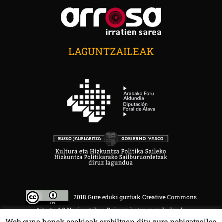
LAGUNTZAILEAK
2018 Gure eduki guztiak Creative Commons
Aitortu 4.0 Nazioartekoa Baimen baten mende daude.
Web gune honek cookieak erabiltzen ditu zure nabigatzailea