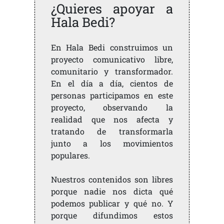
¿Quieres apoyar a
Hala Bedi?
En Hala Bedi construimos un
proyecto comunicativo libre,
comunitario y transformador.
En el día a día, cientos de
personas participamos en este
proyecto, observando la
realidad que nos afecta y
tratando de transformarla
junto a los movimientos
populares.
Nuestros contenidos son libres
porque nadie nos dicta qué
podemos publicar y qué no. Y
porque difundimos estos