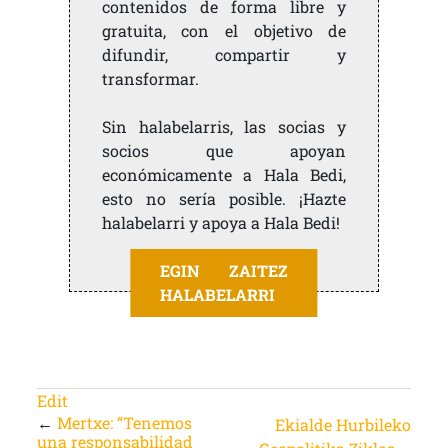
contenidos de forma libre y
gratuita, con el objetivo de
difundir, compartir y
transformar.
Sin halabelarris, las socias y
socios que apoyan
económicamente a Hala Bedi,
esto no sería posible. ¡Hazte
halabelarri y apoya a Hala Bedi!
EGIN ZAITEZ
HALABELARRI
Edit
←
Mertxe: “Tenemos
Ekialde Hurbileko
una responsabilidad