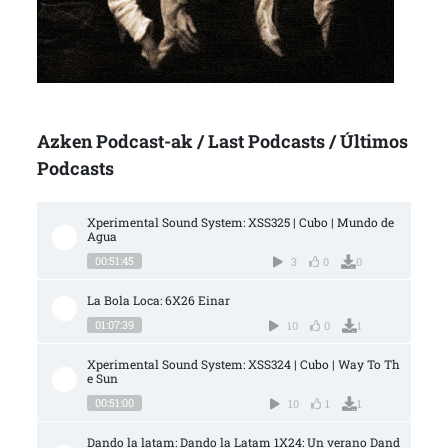
Azken Podcast-ak / Last Podcasts / Últimos
Podcasts
Xperimental Sound System: XSS325 | Cubo | Mundo de 
Agua
00:51:45
3
0
0
La Bola Loca: 6X26 Einar
01:07:39
10
0
1
Xperimental Sound System: XSS324 | Cubo | Way To Th
e Sun
00:51:00
10
1
1
Dando la latam: Dando la Latam 1X24: Un verano Dand