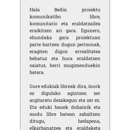
Hala Bedin proiektu
komunikatibo libre,
komunitario eta eraldatzailea
eraikitzen ari gara. Egunero,
ehundaka gara proiektuan
parte hartzen dugun pertsonak,
eragiten digun errealitatea
behatuz eta hura eraldatzen
saiatuz, herri mugimenduekin
batera.
Gure edukiak libreak dira, inork
ez digulako agintzen zer
argitaratu dezakegun eta zer ez.
Eta eduki hauek dohainik eta
modu libre batean zabaltzen
ditugu, hedapena,
elkarbanatzea eta eraldaketa