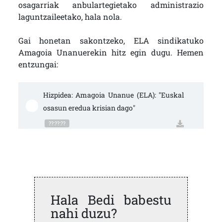
osagarriak anbulartegietako administrazio
laguntzaileetako, hala nola.
Gai honetan sakontzeko, ELA sindikatuko
Amagoia Unanuerekin hitz egin dugu. Hemen
entzungai:
Hizpidea: Amagoia Unanue (ELA): "Euskal 
osasun eredua krisian dago"
??:??:??
Hala Bedi babestu
nahi duzu?