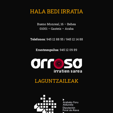
HALA BEDI IRRATIA
Bueno Monreal, 16 – Behea
01001 – Gasteiz – Araba
Telefonoa:
945 12 88 55 / 945 12 14 88
Erantzungailua:
945 12 09 89
LAGUNTZAILEAK