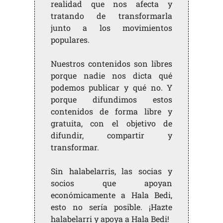
realidad que nos afecta y
tratando de transformarla
junto a los movimientos
populares.
Nuestros contenidos son libres
porque nadie nos dicta qué
podemos publicar y qué no. Y
porque difundimos estos
contenidos de forma libre y
gratuita, con el objetivo de
difundir, compartir y
transformar.
Sin halabelarris, las socias y
socios que apoyan
económicamente a Hala Bedi,
esto no sería posible. ¡Hazte
halabelarri y apoya a Hala Bedi!