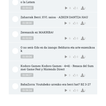
o la Latam
01:00:02
8
1
1
Zaharrak Berri: XVI. saioa - AZKEN DANTZA HAU
01:08:00
9
0
0
Zeresanik ez: MAKRIBA!
01:02:00
6
0
1
O no será-Edo ez da izango: Beldurra eta arte eszenikoa
k
01:00:04
3
0
1
Kodoro Games: Kodoro Games - 4×41 - Resaca del Sum
mer Game Fest y Nintendo Direct
01:06:17
3
0
1
BabaZorra: Youtubeko urrezko era berri bat? BZ 3-27
01:06:24
4
0
1