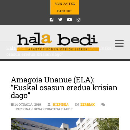
EGIN ZAITEZ
BAZKIDE!
Hala Bedi
>
Berriak
>
Amagoia Unanue (ELA): “Euskal
osasun eredua krisian dago”
Amagoia Unanue (ELA):
“Euskal osasun eredua krisian
dago”
14 OTSAILA, 2019
HIZPIDEA
IN
BERRIAK
AMAGOIA UNANUE (ELA): “EUSKAL
IRUZKINAK DESAKTIBATUTA DAUDE