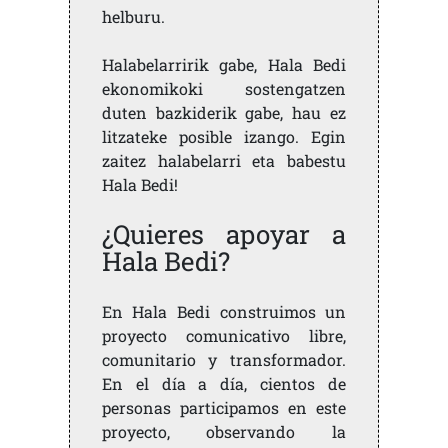
helburu.
Halabelarririk gabe, Hala Bedi
ekonomikoki sostengatzen
duten bazkiderik gabe, hau ez
litzateke posible izango. Egin
zaitez halabelarri eta babestu
Hala Bedi!
¿Quieres apoyar a
Hala Bedi?
En Hala Bedi construimos un
proyecto comunicativo libre,
comunitario y transformador.
En el día a día, cientos de
personas participamos en este
proyecto, observando la