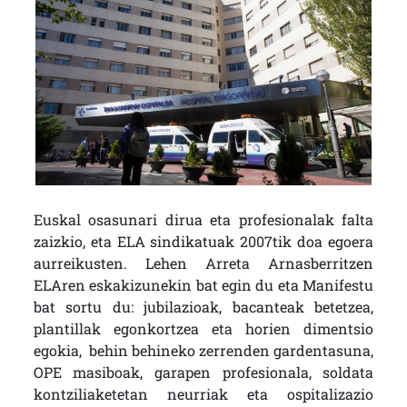
Euskal osasunari dirua eta profesionalak falta
zaizkio, eta ELA sindikatuak 2007tik doa egoera
aurreikusten. Lehen Arreta Arnasberritzen
ELAren eskakizunekin bat egin du eta Manifestu
bat sortu du: jubilazioak, bacanteak betetzea,
plantillak egonkortzea eta horien dimentsio
egokia, behin behineko zerrenden gardentasuna,
OPE masiboak, garapen profesionala, soldata
kontziliaketetan neurriak eta ospitalizazio