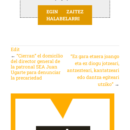
EGIN ZAITEZ
HALABELARRI
Edit
←
“Cierran” el domicilio
“Ez gara etxera joango
del director general de
eta ez diogu jotzeari,
la patronal SEA Juan
antzezteari, kantatzeari
Ugarte para denunciar
edo dantza egiteari
la precariedad
utziko”
→