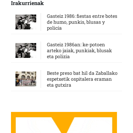
Irakurrienak
Gasteiz 1986: fiestas entre botes
de humo, punkis, blusas y
policía
Gasteiz 1986an: ke-potoen
arteko jaiak, punkiak, blusak
eta polizia
Beste preso bat hil da Zaballako
espetxetik ospitalera eraman
eta gutxira