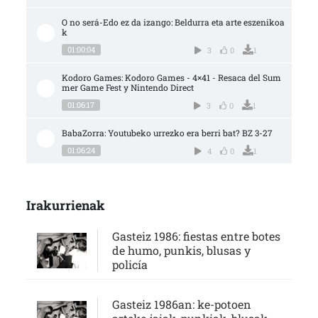
O no será-Edo ez da izango: Beldurra eta arte eszenikoa
k
01:00:04
3
0
1
Kodoro Games: Kodoro Games - 4×41 - Resaca del Sum
mer Game Fest y Nintendo Direct
01:06:17
3
0
1
BabaZorra: Youtubeko urrezko era berri bat? BZ 3-27
01:06:24
4
0
1
Irakurrienak
Gasteiz 1986: fiestas entre botes
de humo, punkis, blusas y
policía
Gasteiz 1986an: ke-potoen