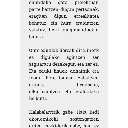
ehundaka gara proiektuan
parte hartzen dugun pertsonak,
eragiten digun errealitatea
behatuz eta hura eraldatzen
saiatuz, herri mugimenduekin
batera.
Gure edukiak libreak dira, inork
ez digulako agintzen zer
argitaratu dezakegun eta zer ez.
Eta eduki hauek dohainik eta
modu libre batean zabaltzen
ditugu, hedapena,
elkarbanatzea eta eraldaketa
helburu.
Halabelarririk gabe, Hala Bedi
ekonomikoki sostengatzen
duten bazkiderik gabe, hau ez