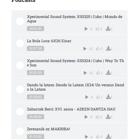
Xperimental Sound System: XSS325 | Cubo | Mundo de 
Agua
00:51:45
3
0
0
La Bola Loca: 6X26 Einar
01:07:39
10
0
1
Xperimental Sound System: XSS324 | Cubo | Way To Th
e Sun
00:51:00
10
1
1
Dando la latam: Dando la Latam 1X24: Un verano Dand
o la Latam
01:00:02
8
1
1
Zaharrak Berri: XVI. saioa - AZKEN DANTZA HAU
01:08:00
9
0
0
Zeresanik ez: MAKRIBA!
01:02:00
6
0
1