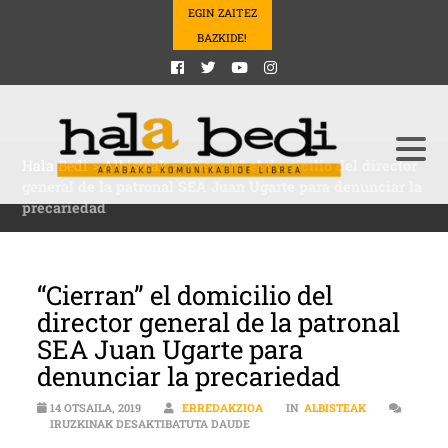
EGIN ZAITEZ
BAZKIDE!
Hala Bedi
>
Albisteak
>
“Cierran” el domicilio del director
general de la patronal SEA Juan Ugarte para denunciar la
precariedad
“Cierran” el domicilio del
director general de la patronal
SEA Juan Ugarte para
denunciar la precariedad
14 OTSAILA, 2019
ERREDAKZIOA
IN
ALBISTEAK
“CIERRAN” EL DOMICILIO DEL DIR
IRUZKINAK DESAKTIBATUTA DAUDE