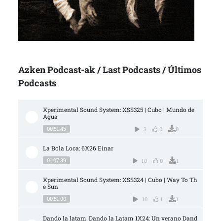
Azken Podcast-ak / Last Podcasts / Últimos
Podcasts
Xperimental Sound System: XSS325 | Cubo | Mundo de 
Agua
00:51:45
3
0
0
La Bola Loca: 6X26 Einar
01:07:39
10
0
1
Xperimental Sound System: XSS324 | Cubo | Way To Th
e Sun
00:51:00
10
1
1
Dando la latam: Dando la Latam 1X24: Un verano Dand