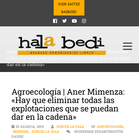
EGIN ZAITEZ
BAZKIDE!
Hala Bedi
>
Suelta la olla
>
Agroecología | Aner Mimenza:
«Hay que eliminar todas las explotaciones que se puedan
dar en la cadena»
Agroecología | Aner Mimenza:
«Hay que eliminar todas las
explotaciones que se puedan
dar en la cadena»
25 AZAROA, 2019
SUELTA LA OLLA
IN
AGROECOLOGÍA
,
BERRIAK
,
SUELTA LA OLLA
IRUZKINAK DESAKTIBATUTA
AGROECOLOGÍA | ANER MIMENZA: «HAY QUE ELIMINAR TODAS LAS
DAUDE