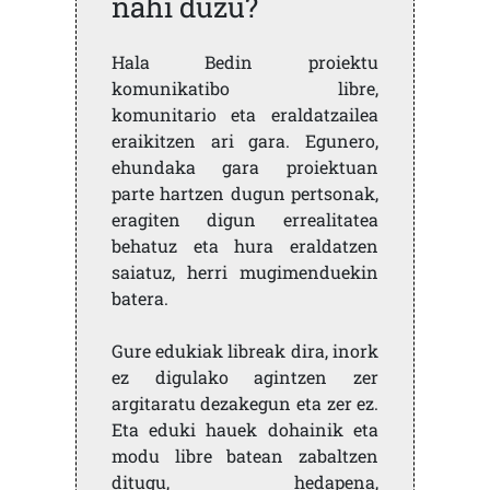
nahi duzu?
Hala Bedin proiektu
komunikatibo libre,
komunitario eta eraldatzailea
eraikitzen ari gara. Egunero,
ehundaka gara proiektuan
parte hartzen dugun pertsonak,
eragiten digun errealitatea
behatuz eta hura eraldatzen
saiatuz, herri mugimenduekin
batera.
Gure edukiak libreak dira, inork
ez digulako agintzen zer
argitaratu dezakegun eta zer ez.
Eta eduki hauek dohainik eta
modu libre batean zabaltzen
ditugu, hedapena,