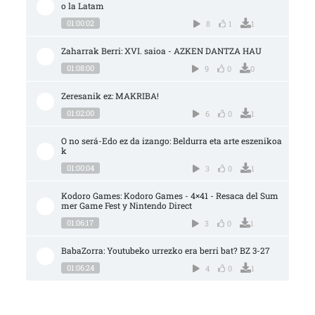
o la Latam
01:00:02
8
1
1
Zaharrak Berri: XVI. saioa - AZKEN DANTZA HAU
01:08:00
9
0
0
Zeresanik ez: MAKRIBA!
01:02:00
6
0
1
O no será-Edo ez da izango: Beldurra eta arte eszenikoa
k
01:00:04
3
0
1
Kodoro Games: Kodoro Games - 4×41 - Resaca del Sum
mer Game Fest y Nintendo Direct
01:06:17
3
0
1
BabaZorra: Youtubeko urrezko era berri bat? BZ 3-27
01:06:24
4
0
1