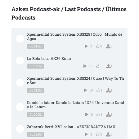
Azken Podcast-ak / Last Podcasts / Últimos
Podcasts
Xperimental Sound System: XSS325 | Cubo | Mundo de 
Agua
00:51:45
3
0
0
La Bola Loca: 6X26 Einar
01:07:39
10
0
1
Xperimental Sound System: XSS324 | Cubo | Way To Th
e Sun
00:51:00
10
1
1
Dando la latam: Dando la Latam 1X24: Un verano Dand
o la Latam
01:00:02
8
1
1
Zaharrak Berri: XVI. saioa - AZKEN DANTZA HAU
01:08:00
9
0
0