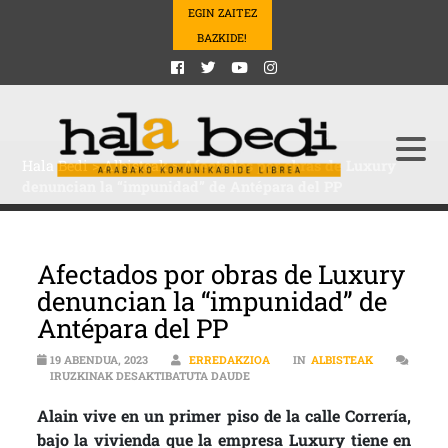
EGIN ZAITEZ
BAZKIDE!
Hala Bedi
>
Albisteak
>
Afectados por obras de Luxury
denuncian la “impunidad” de Antépara del PP
Afectados por obras de Luxury
denuncian la “impunidad” de
Antépara del PP
19 ABENDUA, 2023
ERREDAKZIOA
IN
ALBISTEAK
AFECTADOS POR OBRAS DE LUXURY
IRUZKINAK DESAKTIBATUTA DAUDE
Alain vive en un primer piso de la calle Correría,
bajo la vivienda que la empresa Luxury tiene en