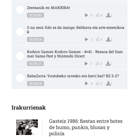
Zeresanik ez: MAKRIBA!
01:02:00
6
0
1
O no será-Edo ez da izango: Beldurra eta arte eszenikoa
k
01:00:04
3
0
1
Kodoro Games: Kodoro Games - 4×41 - Resaca del Sum
mer Game Fest y Nintendo Direct
01:06:17
3
0
1
BabaZorra: Youtubeko urrezko era berri bat? BZ 3-27
01:06:24
4
0
1
Irakurrienak
Gasteiz 1986: fiestas entre botes
de humo, punkis, blusas y
policía