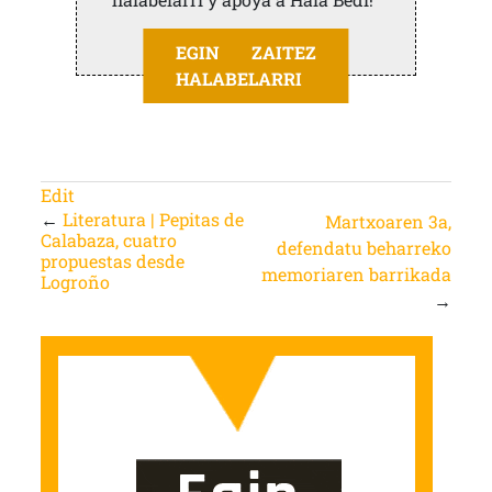
EGIN ZAITEZ
HALABELARRI
Edit
←
Literatura | Pepitas de
Martxoaren 3a,
Calabaza, cuatro
defendatu beharreko
propuestas desde
memoriaren barrikada
Logroño
→