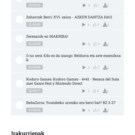
01:00:02
8
1
1
Zaharrak Berri: XVI. saioa - AZKEN DANTZA HAU
01:08:00
9
0
0
Zeresanik ez: MAKRIBA!
01:02:00
6
0
1
O no será-Edo ez da izango: Beldurra eta arte eszenikoa
k
01:00:04
3
0
1
Kodoro Games: Kodoro Games - 4×41 - Resaca del Sum
mer Game Fest y Nintendo Direct
01:06:17
3
0
1
BabaZorra: Youtubeko urrezko era berri bat? BZ 3-27
01:06:24
4
0
1
Irakurrienak