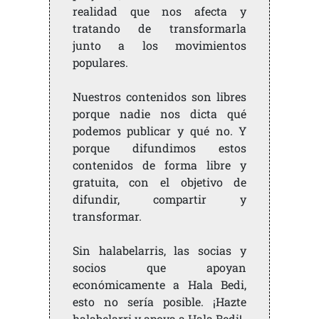
realidad que nos afecta y
tratando de transformarla
junto a los movimientos
populares.
Nuestros contenidos son libres
porque nadie nos dicta qué
podemos publicar y qué no. Y
porque difundimos estos
contenidos de forma libre y
gratuita, con el objetivo de
difundir, compartir y
transformar.
Sin halabelarris, las socias y
socios que apoyan
económicamente a Hala Bedi,
esto no sería posible. ¡Hazte
halabelarri y apoya a Hala Bedi!