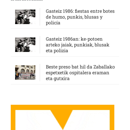
Gasteiz 1986: fiestas entre botes
de humo, punkis, blusas y
policía
Gasteiz 1986an: ke-potoen
arteko jaiak, punkiak, blusak
eta polizia
Beste preso bat hil da Zaballako
espetxetik ospitalera eraman
eta gutxira