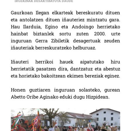
ABETTO ORIBE AGINAKO (ILEGAN 
IRUZKINAK DESAKTIBATUTA DAUDE
Gaurkoan Ilegan elkarteak bereskuratu dituen
eta antolatzen dituen iñauteriez mintzatu gara.
Hau Ilarduia, Egino eta Andoingo herrietako
hainbat biztanlek sortu zuten 2000. urte
inguruan Gerra Zibiletik desagertuak zeuden
iñauteriak berreskuratzeko helburuaz.
Iñauteri herrikoi hauek aipatutako hiru
herrietatik pasatzen dira, dantzatuz eta abestuz
eta horietako bakoitzean ekimen bereziak eginez.
Honen guztiaren inguruan solasteko, gurean
Abetto Oribe Aginako eduki dugu Hizpidean.