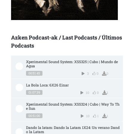
Azken Podcast-ak / Last Podcasts / Últimos
Podcasts
Xperimental Sound System: XSS325 | Cubo | Mundo de 
Agua
00:51:45
3
0
0
La Bola Loca: 6X26 Einar
01:07:39
10
0
1
Xperimental Sound System: XSS324 | Cubo | Way To Th
e Sun
00:51:00
10
1
1
Dando la latam: Dando la Latam 1X24: Un verano Dand
o la Latam