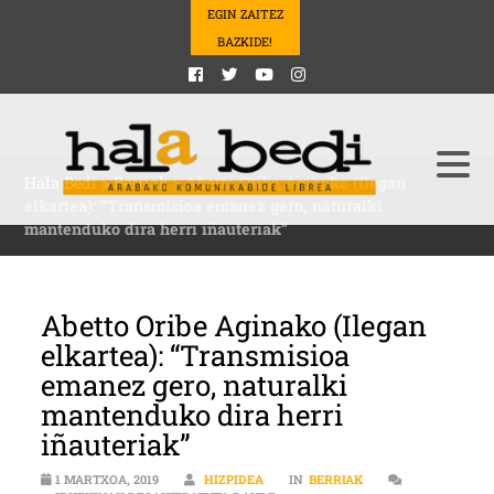
EGIN ZAITEZ
BAZKIDE!
Hala Bedi
>
Berriak
>
Abetto Oribe Aginako (Ilegan
elkartea): “Transmisioa emanez gero, naturalki
mantenduko dira herri iñauteriak”
Abetto Oribe Aginako (Ilegan
elkartea): “Transmisioa
emanez gero, naturalki
mantenduko dira herri
iñauteriak”
1 MARTXOA, 2019
HIZPIDEA
IN
BERRIAK