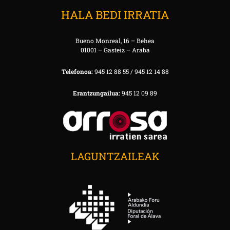
HALA BEDI IRRATIA
Bueno Monreal, 16 – Behea
01001 – Gasteiz – Araba
Telefonoa:
945 12 88 55 / 945 12 14 88
Erantzungailua:
945 12 09 89
LAGUNTZAILEAK