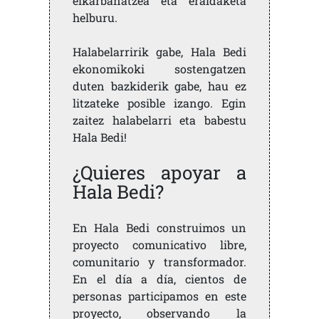
elkarbanatzea eta eraldaketa
helburu.
Halabelarririk gabe, Hala Bedi
ekonomikoki sostengatzen
duten bazkiderik gabe, hau ez
litzateke posible izango. Egin
zaitez halabelarri eta babestu
Hala Bedi!
¿Quieres apoyar a
Hala Bedi?
En Hala Bedi construimos un
proyecto comunicativo libre,
comunitario y transformador.
En el día a día, cientos de
personas participamos en este
proyecto, observando la