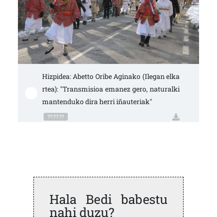
Hizpidea: Abetto Oribe Aginako (Ilegan elka
rtea): "Transmisioa emanez gero, naturalki 
mantenduko dira herri iñauteriak"
??:??:??
Hala Bedi babestu
nahi duzu?