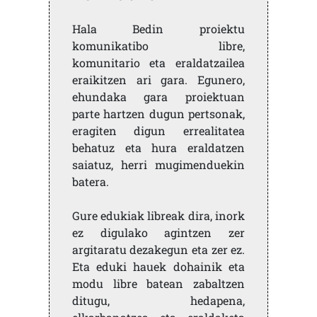
Hala Bedin proiektu
komunikatibo libre,
komunitario eta eraldatzailea
eraikitzen ari gara. Egunero,
ehundaka gara proiektuan
parte hartzen dugun pertsonak,
eragiten digun errealitatea
behatuz eta hura eraldatzen
saiatuz, herri mugimenduekin
batera.
Gure edukiak libreak dira, inork
ez digulako agintzen zer
argitaratu dezakegun eta zer ez.
Eta eduki hauek dohainik eta
modu libre batean zabaltzen
ditugu, hedapena,