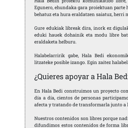
Hala Bedin proiektu komunikatibo libre, 
Egunero, ehundaka gara proiektuan parte h
behatuz eta hura eraldatzen saiatuz, herr
Gure edukiak libreak dira, inork ez digula
eduki hauek dohainik eta modu libre bat
eraldaketa helburu.
Halabelarririk gabe, Hala Bedi ekonomi
litzateke posible izango. Egin zaitez halabe
¿Quieres apoyar a Hala Bed
En Hala Bedi construimos un proyecto comu
día a día, cientos de personas participam
afecta y tratando de transformarla junto a
Nuestros contenidos son libres porque nad
difundimos estos contenidos de forma libre