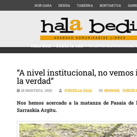
NOR GARA
DENDA
TABERNA
KONTAKTUA
SARR
Hala Bedi
>
Suelta la olla
>
“A nivel institucional,
“A nivel institucional, no vemos 
la verdad”
28 MARTXOA, 2020
SUELTA LA OLLA
IN
BERRIAK
,
SUELTA 
Nos hemos acercado a la matanza de Pasaia de l
Sarraskia Argitu.