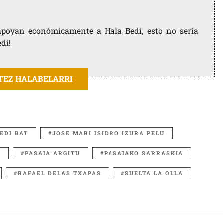
e apoyan económicamente a Hala Bedi, esto no sería
edi!
ITEZ HALABELARRI
EDI BAT
JOSE MARI ISIDRO IZURA PELU
A
PASAIA ARGITU
PASAIAKO SARRASKIA
RAFAEL DELAS TXAPAS
SUELTA LA OLLA