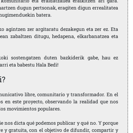
komunitario eta eraldatzailea eraikitzen ari gara.
artzen dugun pertsonak, eragiten digun errealitatea
i mugimenduekin batera.
ko agintzen zer argitaratu dezakegun eta zer ez. Eta
ean zabaltzen ditugu, hedapena, elkarbanatzea eta
koki sostengatzen duten bazkiderik gabe, hau ez
larri eta babestu Hala Bedi!
i?
nicativo libre, comunitario y transformador. En el
os en este proyecto, observando la realidad que nos
 los movimientos populares.
ie nos dicta qué podemos publicar y qué no. Y porque
 y gratuita, con el objetivo de difundir, compartir y