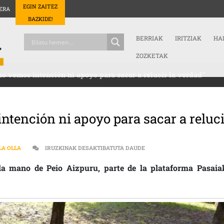
EGIN ZAITEZ
ERA
BAZKIDE!
BERRIAK
IRITZIAK
HA
ZOZKETAK
 no vemos intención ni apoyo para sacar a relucir la verdad”
intención ni apoyo para sacar a reluc
“A NIVEL INSTITUCIONAL, 
LA OLLA
IRUZKINAK DESAKTIBATUTA DAUDE
a mano de Peio Aizpuru, parte de la plataforma Pasaia