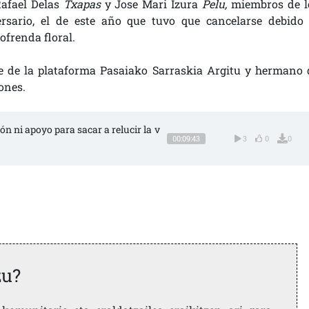
Rafael Delas
Txapas
y Jose Mari Izura
Pelu,
miembros de l
sario, el de este año que tuvo que cancelarse debido 
frenda floral.
te de la plataforma Pasaiako Sarraskia Argitu y hermano 
ones.
ión ni apoyo para sacar a relucir la v
00:09:43
3
0
0
zu?