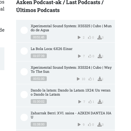
os
Azken Podcast-ak / Last Podcasts /
al
Últimos Podcasts
Xperimental Sound System: XSS325 | Cubo | Mun
de
do de Agua
00:51:45
2
0
0
La Bola Loca: 6X26 Einar
01:07:39
7
0
1
Xperimental Sound System: XSS324 | Cubo | Way 
To The Sun
00:51:00
10
1
1
Dando la latam: Dando la Latam 1X24: Un veran
o Dando la Latam
01:00:02
7
1
1
Zaharrak Berri: XVI. saioa - AZKEN DANTZA HA
U
01:08:00
9
0
0