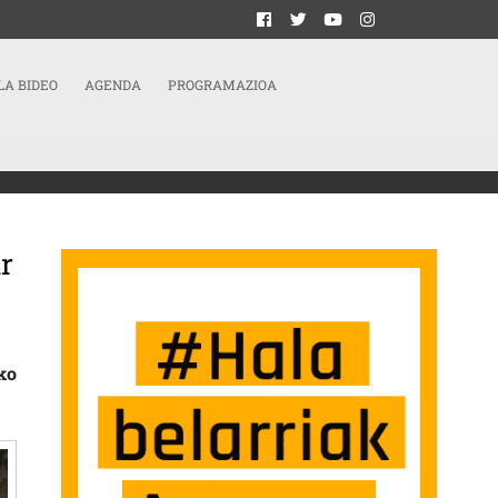
LA BIDEO
AGENDA
PROGRAMAZIOA
ir
NO VEMOS INTENCIÓN NI APOYO PARA SACAR A RELUCIR LA VERDAD” SARRERAN
ko