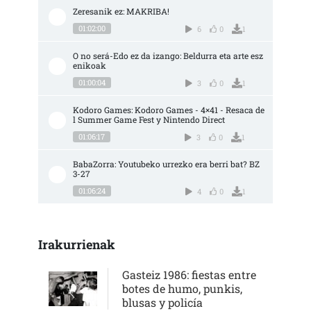
Zeresanik ez: MAKRIBA!
01:02:00
6
0
1
O no será-Edo ez da izango: Beldurra eta arte esz
enikoak
01:00:04
3
0
1
Kodoro Games: Kodoro Games - 4×41 - Resaca de
l Summer Game Fest y Nintendo Direct
01:06:17
3
0
1
BabaZorra: Youtubeko urrezko era berri bat? BZ 
3-27
01:06:24
4
0
1
Irakurrienak
Gasteiz 1986: fiestas entre
botes de humo, punkis,
blusas y policía