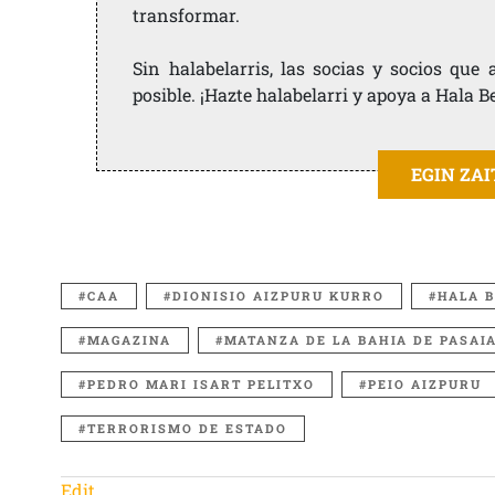
transformar.
Sin halabelarris, las socias y socios qu
posible. ¡Hazte halabelarri y apoya a Hala B
EGIN ZA
CAA
DIONISIO AIZPURU KURRO
HALA B
MAGAZINA
MATANZA DE LA BAHIA DE PASAI
PEDRO MARI ISART PELITXO
PEIO AIZPURU
TERRORISMO DE ESTADO
Edit