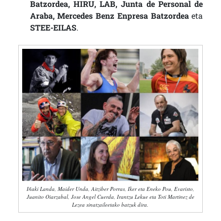
Batzordea, HIRU, LAB, Junta de Personal de
Araba, Mercedes Benz Enpresa Batzordea
eta
STEE-EILAS
.
Iñaki Landa, Maider Unda, Aitziber Porras, Iker eta Eneko Pou, Evaristo,
Juanito Oiarzabal, Jose Angel Cuerda, Irantzu Lekue eta Toti Martinez de
Lezea sinatzaileetako batzuk dira.