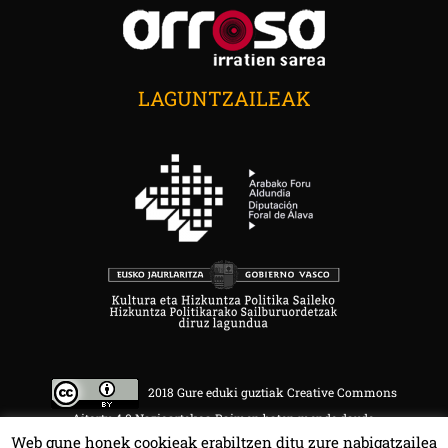
LAGUNTZAILEAK
2018 Gure eduki guztiak Creative Commons
Aitortu 4.0 Nazioartekoa Baimen baten mende daude.
Web gune honek cookieak erabiltzen ditu zure nabigatzailea