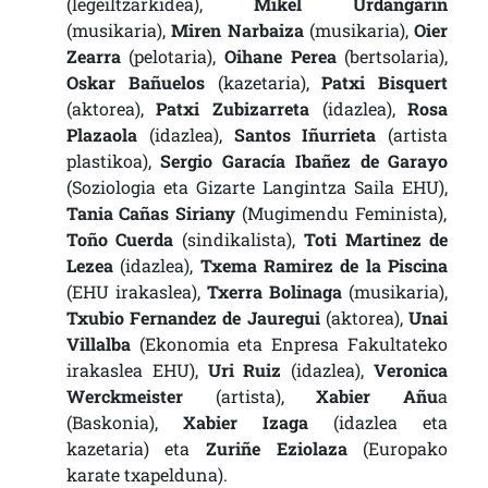
(legeiltzarkidea),
Mikel Urdangarin
(musikaria),
Miren Narbaiza
(musikaria),
Oier
Zearra
(pelotaria),
Oihane Perea
(bertsolaria),
Oskar Bañuelos
(kazetaria),
Patxi Bisquert
(aktorea),
Patxi Zubizarreta
(idazlea),
Rosa
Plazaola
(idazlea),
Santos Iñurrieta
(artista
plastikoa),
Sergio Garacía Ibañez de Garayo
(Soziologia eta Gizarte Langintza Saila EHU),
Tania Cañas Siriany
(Mugimendu Feminista),
Toño Cuerda
(sindikalista),
Toti Martinez de
Lezea
(idazlea),
Txema Ramirez de la Piscina
(EHU irakaslea),
Txerra Bolinaga
(musikaria),
Txubio Fernandez de Jauregui
(aktorea),
Unai
Villalba
(Ekonomia eta Enpresa Fakultateko
irakaslea EHU),
Uri Ruiz
(idazlea),
Veronica
Werckmeister
(artista),
Xabier Añu
a
(Baskonia),
Xabier Izaga
(idazlea eta
kazetaria) eta
Zuriñe Eziolaza
(Europako
karate txapelduna).