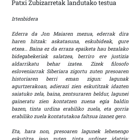
Patxi Zubizarretak landutako testua
Irtenbidera
Ederra da Jon Maiaren mezua, ederrak dira
haren hitzak: askatasuna, eskubideak, gure
etxea… Baina ez da erraza epaiketa hau bezalako
bidegabekeriak salatzea, berriro ere justizia
aldarrikatu behar izatea. Zizek filosofo
esloveniarrak Siberiara zigortu zuten presoaren
historiaren berri eman zigun: lagunak
agurtzerakoan, adierazi zien eskutitzak idazten
saiatuko zela, baina, zentsuraren beldur, lagunei
gaineratu zien kontatzen zuena egia baldin
bazen, tinta urdina erabiliko zuela, eta gorria
erabiliko zuela kontatutakoa faltsua izanez gero.
Eta, hara non, presoaren lagunek lehenengo
eskutitza jaso zuten, tinta urdinez idatzia: