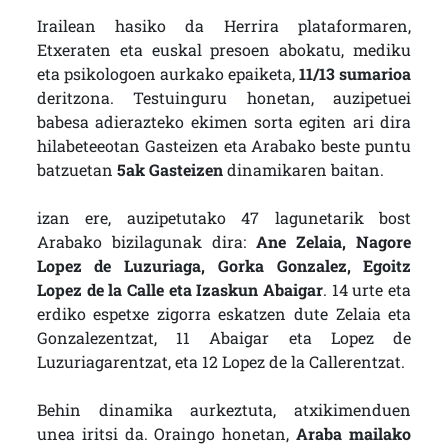
Irailean hasiko da Herrira plataformaren,
Etxeraten eta euskal presoen abokatu, mediku
eta psikologoen aurkako epaiketa,
11/13 sumarioa
deritzona. Testuinguru honetan, auzipetuei
babesa adierazteko ekimen sorta egiten ari dira
hilabeteeotan Gasteizen eta Arabako beste puntu
batzuetan
5ak Gasteizen
dinamikaren baitan.
izan ere, auzipetutako 47 lagunetarik bost
Arabako bizilagunak dira:
Ane Zelaia, Nagore
Lopez de Luzuriaga, Gorka Gonzalez, Egoitz
Lopez de la Calle eta Izaskun Abaigar
. 14 urte eta
erdiko espetxe zigorra eskatzen dute Zelaia eta
Gonzalezentzat, 11 Abaigar eta Lopez de
Luzuriagarentzat, eta 12 Lopez de la Callerentzat.
Behin dinamika aurkeztuta, atxikimenduen
unea iritsi da. Oraingo honetan,
Araba mailako