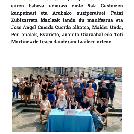
euren babesa adierazi diote 5ak Gasteizen
kanpainari eta Arabako auziperatuei. Patxi
Zubizarreta idazleak landu du manifestua eta
Jose Angel Cuerda Cuerda alkatea, Maider Unda,
Pou anaiak, Evaristo, Juanito Oiarzabal edo Toti
Martinez de Lezea daude sinatzaileen artean.