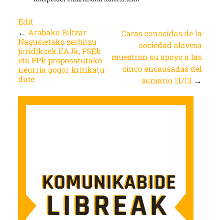
Edit
←
Arabako Biltzar
Caras conocidas de la
Nagusietako zerbitzu
sociedad alavesa
juridikoek EAJk, PSEk
muestran su apoyo a las
eta PPk proposatutako
cinco encausadas del
neurria gogor kritikatu
dute
sumario 11/13
→