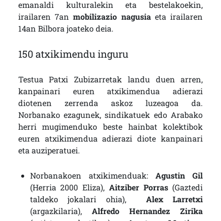
emanaldi kulturalekin eta bestelakoekin,
irailaren 7an
mobilizazio nagusia
eta irailaren
14an Bilbora joateko deia.
150 atxikimendu inguru
Testua Patxi Zubizarretak landu duen arren,
kanpainari euren atxikimendua adierazi
diotenen zerrenda askoz luzeagoa da.
Norbanako ezagunek, sindikatuek edo Arabako
herri mugimenduko beste hainbat kolektibok
euren atxikimendua adierazi diote kanpainari
eta auziperatuei.
Norbanakoen atxikimenduak:
Agustin Gil
(Herria 2000 Eliza),
Aitziber Porras
(Gaztedi
taldeko jokalari ohia),
Alex Larretxi
(argazkilaria),
Alfredo Hernandez Zirika