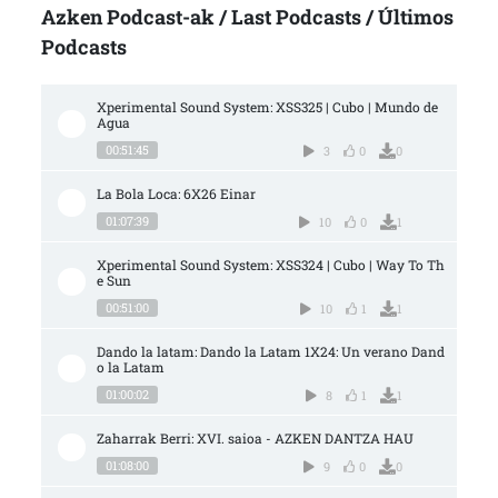
Azken Podcast-ak / Last Podcasts / Últimos
Podcasts
Xperimental Sound System: XSS325 | Cubo | Mundo de 
Agua
00:51:45
3
0
0
La Bola Loca: 6X26 Einar
01:07:39
10
0
1
Xperimental Sound System: XSS324 | Cubo | Way To Th
e Sun
00:51:00
10
1
1
Dando la latam: Dando la Latam 1X24: Un verano Dand
o la Latam
01:00:02
8
1
1
Zaharrak Berri: XVI. saioa - AZKEN DANTZA HAU
01:08:00
9
0
0