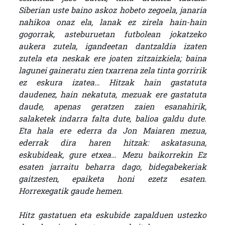
Siberian uste baino askoz hobeto zegoela, janaria
nahikoa onaz ela, lanak ez zirela hain-hain
gogorrak, asteburuetan futbolean jokatzeko
aukera zutela, igandeetan dantzaldia izaten
zutela eta neskak ere joaten zitzaizkiela; baina
lagunei gaineratu zien txarrena zela tinta gorririk
ez eskura izatea… Hitzak hain gastatuta
daudenez, hain nekatuta, mezuak ere gastatuta
daude, apenas geratzen zaien esanahirik,
salaketek indarra falta dute, balioa galdu dute.
Eta hala ere ederra da Jon Maiaren mezua,
ederrak dira haren hitzak: askatasuna,
eskubideak, gure etxea… Mezu baikorrekin Ez
esaten jarraitu beharra dago, bidegabekeriak
gaitzesten, epaiketa honi ezetz esaten.
Horrexegatik gaude hemen.
Hitz gastatuen eta eskubide zapalduen ustezko