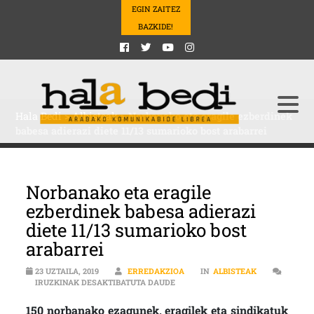
EGIN ZAITEZ
BAZKIDE!
Hala Bedi
>
Albisteak
>
Norbanako eta eragile ezberdinek
babesa adierazi diete 11/13 sumarioko bost arabarrei
Norbanako eta eragile
ezberdinek babesa adierazi
diete 11/13 sumarioko bost
arabarrei
23 UZTAILA, 2019
ERREDAKZIOA
IN
ALBISTEAK
NORBANAKO ETA ERAGILE EZBERDI
IRUZKINAK DESAKTIBATUTA DAUDE
150 norbanako ezagunek, eragilek eta sindikatuk