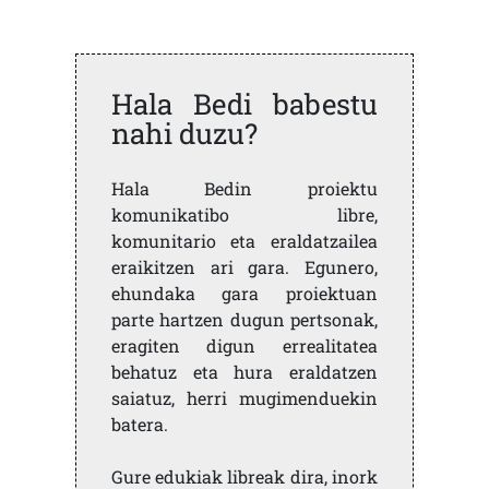
Hala Bedi babestu
nahi duzu?
Hala Bedin proiektu
komunikatibo libre,
komunitario eta eraldatzailea
eraikitzen ari gara. Egunero,
ehundaka gara proiektuan
parte hartzen dugun pertsonak,
eragiten digun errealitatea
behatuz eta hura eraldatzen
saiatuz, herri mugimenduekin
batera.
Gure edukiak libreak dira, inork