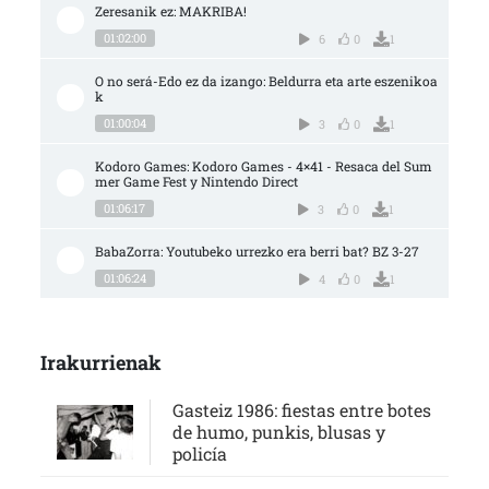
Zeresanik ez: MAKRIBA!
01:02:00
6
0
1
O no será-Edo ez da izango: Beldurra eta arte eszenikoa
k
01:00:04
3
0
1
Kodoro Games: Kodoro Games - 4×41 - Resaca del Sum
mer Game Fest y Nintendo Direct
01:06:17
3
0
1
BabaZorra: Youtubeko urrezko era berri bat? BZ 3-27
01:06:24
4
0
1
Irakurrienak
Gasteiz 1986: fiestas entre botes
de humo, punkis, blusas y
policía