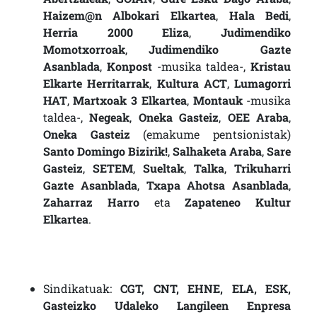
Haizem@n Albokari Elkartea
,
Hala Bedi
,
Herria 2000 Eliza
,
Judimendiko
Momotxorroak
,
Judimendiko Gazte
Asanblada
,
Konpost
-musika taldea-,
Kristau
Elkarte Herritarrak
,
Kultura ACT
,
Lumagorri
HAT
,
Martxoak 3 Elkartea
,
Montauk
-musika
taldea-,
Negeak
,
Oneka Gasteiz
,
OEE Araba
,
Oneka Gasteiz
(emakume pentsionistak)
Santo Domingo Bizirik!
,
Salhaketa Araba
,
Sare
Gasteiz
,
SETEM
,
Sueltak
,
Talka
,
Trikuharri
Gazte Asanblada
,
Txapa Ahotsa Asanblada
,
Zaharraz Harro
eta
Zapateneo Kultur
Elkartea
.
Sindikatuak:
CGT, CNT, EHNE, ELA, ESK,
Gasteizko Udaleko Langileen Enpresa