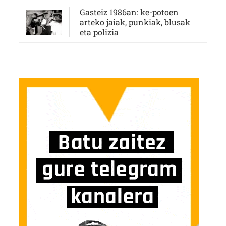
Gasteiz 1986an: ke-potoen
arteko jaiak, punkiak, blusak
eta polizia