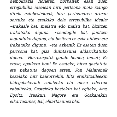
demokrazia honetan, norbaitek esan zuen
errepublika idealean hiru pertsona mota izango
direla ezinbestekoak, hiru pertsonaren artean
sortuko eta eraikiko dela errepublika ideala:
~irakasle bat, maistra edo maisu bat, bizitzen
irakatsiko diguna. ~sendagile bat, jaiotzen
lagunduko diguna, eta bizitzen ez ezik hiltzen ere
irakatsiko diguna. ~eta azkenik Ez esaten duen
pertsona bat, giza duintasuna aldarrikatuko
duena. Horrexegatik gaude hemen, temati, Ez
eroso, epaiketa honi Ez esateko, hitza gastatuta
eta nekatuta dagoen arren, Jon Maiarenak
bezalako hitz baikorrekin, hitz eraikitzaileekin
bidegabekeriak salatzeko eta mezu ederrak
zabaltzeko, Gasteizko bostekin bat egiteko, Ane,
Egoitz, Izaskun, Nagore eta Gorkarekin,
elkartasunez, Bai, elkartasunez blai.