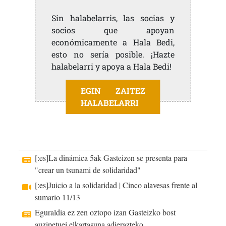
Sin halabelarris, las socias y
socios que apoyan
económicamente a Hala Bedi,
esto no sería posible. ¡Hazte
halabelarri y apoya a Hala Bedi!
EGIN ZAITEZ
HALABELARRI
[:es]La dinámica 5ak Gasteizen se presenta para
"crear un tsunami de solidaridad"
[:es]Juicio a la solidaridad | Cinco alavesas frente al
sumario 11/13
Eguraldia ez zen oztopo izan Gasteizko bost
auzipetuei elkartasuna adierazteko