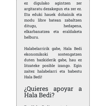
ez digulako agintzen zer
argitaratu dezakegun eta zer ez.
Eta eduki hauek dohainik eta
modu libre batean zabaltzen
ditugu, hedapena,
elkarbanatzea eta eraldaketa
helburu.
Halabelarririk gabe, Hala Bedi
ekonomikoki sostengatzen
duten bazkiderik gabe, hau ez
litzateke posible izango. Egin
zaitez halabelarri eta babestu
Hala Bedi!
¿Quieres apoyar a
Hala Bedi?