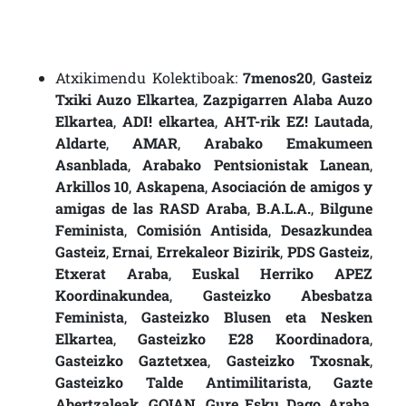
Atxikimendu Kolektiboak:
7menos20
,
Gasteiz
Txiki Auzo Elkartea
,
Zazpigarren Alaba Auzo
Elkartea
,
ADI! elkartea
,
AHT-rik EZ! Lautada
,
Aldarte
,
AMAR
,
Arabako Emakumeen
Asanblada
,
Arabako Pentsionistak Lanean
,
Arkillos 10
,
Askapena
,
Asociación de amigos y
amigas de las RASD Araba
,
B.A.L.A.
,
Bilgune
Feminista
,
Comisión Antisida
,
Desazkundea
Gasteiz
,
Ernai
,
Errekaleor Bizirik
,
PDS Gasteiz
,
Etxerat Araba
,
Euskal Herriko APEZ
Koordinakundea
,
Gasteizko Abesbatza
Feminista
,
Gasteizko Blusen eta Nesken
Elkartea
,
Gasteizko E28 Koordinadora
,
Gasteizko Gaztetxea
,
Gasteizko Txosnak
,
Gasteizko Talde Antimilitarista
,
Gazte
Abertzaleak
,
GOIAN
,
Gure Esku Dago Araba
,