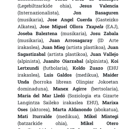
(Legebiltzarkide ohia),
Jesus Valencia
(Internazionalista),
Jon Basaguren
(musikaria),
Jose Angel Cuerda
(Gasteizko
Alkatea),
Jose Miguel Ollora
Txapela
(EAJ),
Joseba Baleztena
(musikaria),
Josu Zabala
(musikaria),
Juan Arrosagaray
(ID Arte
irakaslea),
Juan Mieg
(artista plastikoa),
Juan
Sagastizabal
(artista plastikoa),
Juan Vallejo
(alpinista),
Juanito Oiarzabal
(alpinista),
Koi
Lertxundi
(futbolaria),
Koldo Zuazo
(EHU
irakaslea),
Luis Galdos
(medikua),
Maider
Unda
(borroka librean Olinpiar Jokoetan
dominaduna),
Manex Agirre
(bertsolaria),
María del Mar Lledó
(Soziologia eta Gizarte
Langintza Saileko irakaslea EHU),
Marixa
Oses
(aktorea),
Marta Aldanondo
(abokatua),
Mati Iturralde
(medikua),
Mikel Mintegi
(batzarkide ohia),
Mikel Otero