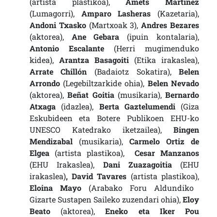
(artista plastikoa),
Amets Martinez
(Lumagorri),
Amparo Lasheras
(Kazetaria),
Andoni Txasko
(Martxoak 3),
Andres Bezares
(aktorea),
Ane Gebara
(ipuin kontalaria),
Antonio Escalante
(Herri mugimenduko
kidea),
Arantza Basagoiti
(Etika irakaslea),
Arrate Chillón
(Badaiotz Sokatira),
Belen
Arrondo
(Legebiltzarkide ohia),
Belen Nevado
(aktorea),
Beñat Goitia
(musikaria),
Bernardo
Atxaga
(idazlea),
Berta Gaztelumendi
(Giza
Eskubideen eta Botere Publikoen EHU-ko
UNESCO Katedrako iketzailea),
Bingen
Mendizabal
(musikaria),
Carmelo Ortiz de
Elgea
(artista plastikoa),
Cesar Manzanos
(EHU Irakaslea),
Dani Zuazagoitia
(EHU
irakaslea)
, David Tavares
(artista plastikoa),
Eloina Mayo
(Arabako Foru Aldundiko
Gizarte Sustapen Saileko zuzendari ohia),
Eloy
Beato
(aktorea),
Eneko eta Iker Pou