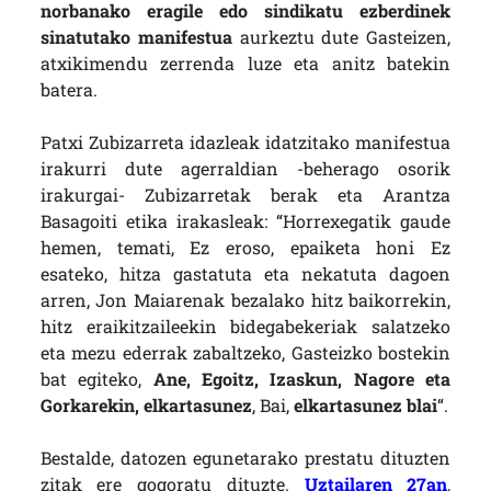
norbanako eragile edo sindikatu ezberdinek
sinatutako manifestua
aurkeztu dute Gasteizen,
atxikimendu zerrenda luze eta anitz batekin
batera.
Patxi Zubizarreta idazleak idatzitako manifestua
irakurri dute agerraldian -beherago osorik
irakurgai- Zubizarretak berak eta Arantza
Basagoiti etika irakasleak: “Horrexegatik gaude
hemen, temati, Ez eroso, epaiketa honi Ez
esateko, hitza gastatuta eta nekatuta dagoen
arren, Jon Maiarenak bezalako hitz baikorrekin,
hitz eraikitzaileekin bidegabekeriak salatzeko
eta mezu ederrak zabaltzeko, Gasteizko bostekin
bat egiteko,
Ane, Egoitz, Izaskun, Nagore eta
Gorkarekin, elkartasunez
, Bai,
elkartasunez blai
“.
Bestalde, datozen egunetarako prestatu dituzten
zitak ere gogoratu dituzte.
Uztailaren 27an
,