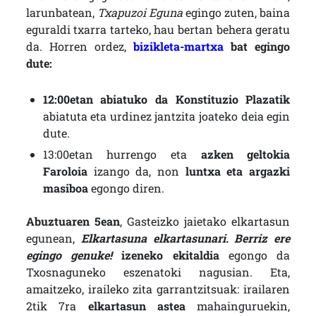
larunbatean,
Txapuzoi Eguna
egingo zuten, baina
eguraldi txarra tarteko, hau bertan behera geratu
da. Horren ordez,
bizikleta-martxa
bat egingo
dute:
12:00etan abiatuko da Konstituzio Plazatik
abiatuta eta urdinez jantzita joateko deia egin
dute.
13:00etan hurrengo eta
azken geltokia
Faroloia
izango da, non
luntxa eta argazki
masiboa
egongo diren.
Abuztuaren 5ean
, Gasteizko jaietako elkartasun
egunean,
Elkartasuna elkartasunari. Berriz ere
egingo genuke!
izeneko ekitaldia
egongo da
Txosnaguneko eszenatoki nagusian. Eta,
amaitzeko, iraileko zita garrantzitsuak: irailaren
2tik 7ra
elkartasun astea
mahainguruekin,