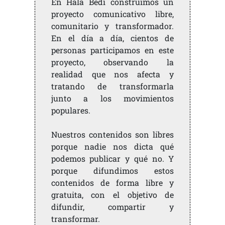
En Hala Bedi construimos un
proyecto comunicativo libre,
comunitario y transformador.
En el día a día, cientos de
personas participamos en este
proyecto, observando la
realidad que nos afecta y
tratando de transformarla
junto a los movimientos
populares.
Nuestros contenidos son libres
porque nadie nos dicta qué
podemos publicar y qué no. Y
porque difundimos estos
contenidos de forma libre y
gratuita, con el objetivo de
difundir, compartir y
transformar.