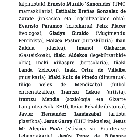
(alpinistak),
Ernesto Murillo ‘Simonides’
(TMO
marrazkilaria),
Estibaliz Breñas Gonzalez de
Zarate
(irakaslea eta legebiltzarkide ohia),
Evaristo Páramos
(musikaria),
Felix Placer
(teologoa),
Gladys Giraldo
(Mugimendu
Feminista),
Haizea Pastor
(argazkilaria),
Iban
Zaldua
(idazlea),
Imanol Olabarria
(Gasteizkoak),
Iñaki Aldekoa
(legebiltzarkide
ohia),
Iñaki Viñaspre
(bertsolaria),
Iñaki
Landa
(Zeledon),
Iñaki Ortiz de Villalba
(musikaria),
Iñaki Ruiz de Pinedo
(diputatua),
Iñigo Velez de Mendizabal
(futbol
entrenatzailea),
Irantzu Lekue
(artista),
Irantzu Mendia
(soziologia eta Gizarte
Langintza Saila EHU),
Itziar Rekalde
(aktorea),
Javier Hernandez Landazabal
(artista
plastikoa),
Jesus Garay
(EHU irakaslea),
Jesus
Mª Alegria
Pintu
(Músicos sin Fronterase
Lehendakaria),
Jesús Perez de Biñaspre