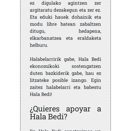
ez digulako agintzen zer
argitaratu dezakegun eta zer ez.
Eta eduki hauek dohainik eta
modu libre batean zabaltzen
ditugu, hedapena,
elkarbanatzea eta eraldaketa
helburu.
Halabelarririk gabe, Hala Bedi
ekonomikoki sostengatzen
duten bazkiderik gabe, hau ez
litzateke posible izango. Egin
zaitez halabelarri eta babestu
Hala Bedi!
¿Quieres apoyar a
Hala Bedi?