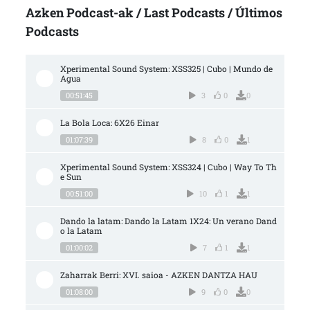
Azken Podcast-ak / Last Podcasts / Últimos
Podcasts
Xperimental Sound System: XSS325 | Cubo | Mundo de 
Agua
00:51:45
3
0
0
La Bola Loca: 6X26 Einar
01:07:39
8
0
1
Xperimental Sound System: XSS324 | Cubo | Way To Th
e Sun
00:51:00
10
1
1
Dando la latam: Dando la Latam 1X24: Un verano Dand
o la Latam
01:00:02
7
1
1
Zaharrak Berri: XVI. saioa - AZKEN DANTZA HAU
01:08:00
9
0
0