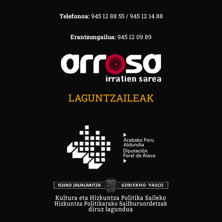
Telefonoa:
945 12 88 55 / 945 12 14 88
Erantzungailua:
945 12 09 89
LAGUNTZAILEAK