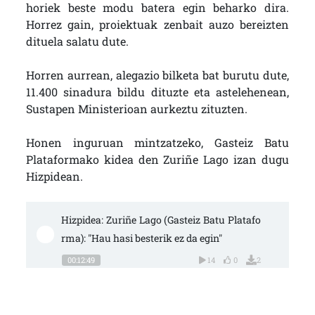
horiek beste modu batera egin beharko dira.
Horrez gain, proiektuak zenbait auzo bereizten
dituela salatu dute.
Horren aurrean, alegazio bilketa bat burutu dute,
11.400 sinadura bildu dituzte eta astelehenean,
Sustapen Ministerioan aurkeztu zituzten.
Honen inguruan mintzatzeko, Gasteiz Batu
Plataformako kidea den Zuriñe Lago izan dugu
Hizpidean.
Hizpidea: Zuriñe Lago (Gasteiz Batu Platafo
rma): "Hau hasi besterik ez da egin"
00:12:49
14
0
2