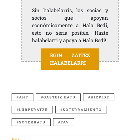
Sin halabelarris, las socias y
socios que apoyan
económicamente a Hala Bedi,
esto no sería posible. ¡Hazte
halabelarri y apoya a Hala Bedi!
EGIN ZAITEZ
HALABELARRI
AHT
GASTEIZ BATU
HIZPIDE
LURPERATZE
SOTERRAMIENTO
SOTERRATU
TAV
Edit