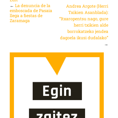
←
La denuncia de la
Andrea Argote (Herri
emboscada de Pasaia
Txikien Asanblada):
llega a fiestas de
“Itxaropentsu nago, gure
Zaramaga
herri txikien alde
borrokatzeko jendea
dagoela ikusi dudalako”
→