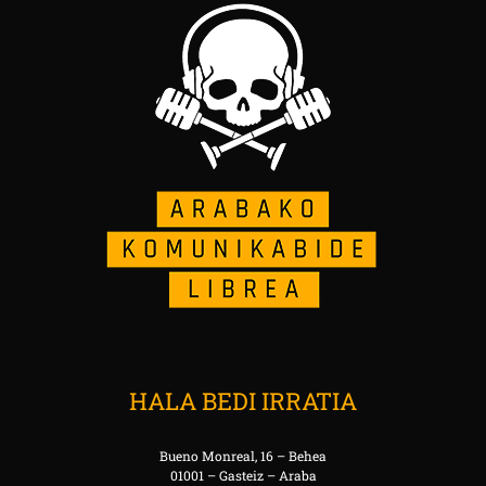
HALA BEDI IRRATIA
Bueno Monreal, 16 – Behea
01001 – Gasteiz – Araba