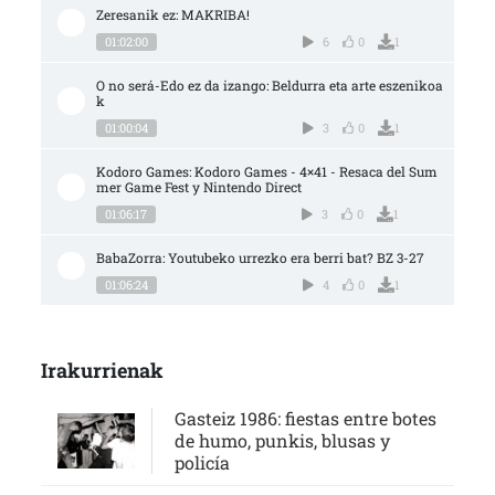
Zeresanik ez: MAKRIBA!
01:02:00
6
0
1
O no será-Edo ez da izango: Beldurra eta arte eszenikoa
k
01:00:04
3
0
1
Kodoro Games: Kodoro Games - 4×41 - Resaca del Sum
mer Game Fest y Nintendo Direct
01:06:17
3
0
1
BabaZorra: Youtubeko urrezko era berri bat? BZ 3-27
01:06:24
4
0
1
Irakurrienak
Gasteiz 1986: fiestas entre botes
de humo, punkis, blusas y
policía