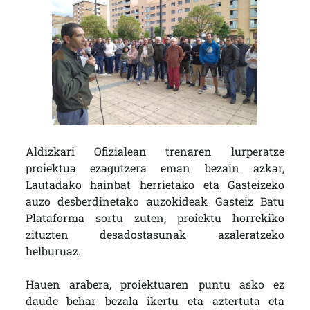
Aldizkari Ofizialean trenaren lurperatze
proiektua ezagutzera eman bezain azkar,
Lautadako hainbat herrietako eta Gasteizeko
auzo desberdinetako auzokideak Gasteiz Batu
Plataforma sortu zuten, proiektu horrekiko
zituzten desadostasunak azaleratzeko
helburuaz.
Hauen arabera, proiektuaren puntu asko ez
daude behar bezala ikertu eta aztertuta eta