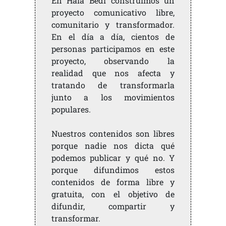
En Hala Bedi construimos un
proyecto comunicativo libre,
comunitario y transformador.
En el día a día, cientos de
personas participamos en este
proyecto, observando la
realidad que nos afecta y
tratando de transformarla
junto a los movimientos
populares.
Nuestros contenidos son libres
porque nadie nos dicta qué
podemos publicar y qué no. Y
porque difundimos estos
contenidos de forma libre y
gratuita, con el objetivo de
difundir, compartir y
transformar.