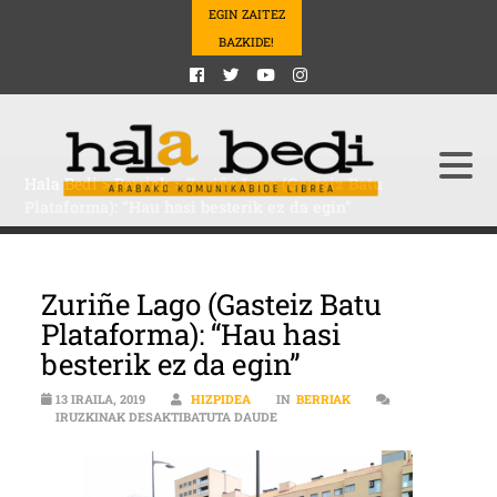
EGIN ZAITEZ
BAZKIDE!
Hala Bedi
>
Berriak
>
Zuriñe Lago (Gasteiz Batu
Plataforma): “Hau hasi besterik ez da egin”
Zuriñe Lago (Gasteiz Batu
Plataforma): “Hau hasi
besterik ez da egin”
13 IRAILA, 2019
HIZPIDEA
IN
BERRIAK
ZURIÑE LAGO (GASTEIZ BATU PLATA
IRUZKINAK DESAKTIBATUTA DAUDE