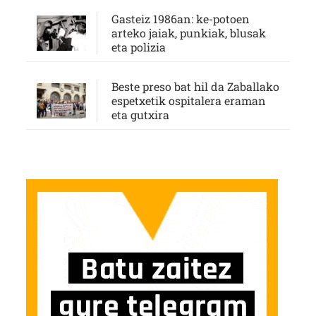
Gasteiz 1986an: ke-potoen
arteko jaiak, punkiak, blusak
eta polizia
Beste preso bat hil da Zaballako
espetxetik ospitalera eraman
eta gutxira