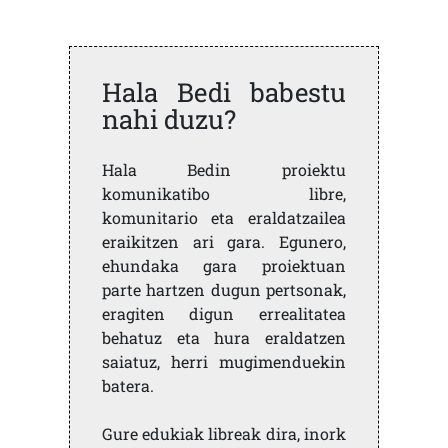
Hala Bedi babestu
nahi duzu?
Hala Bedin proiektu
komunikatibo libre,
komunitario eta eraldatzailea
eraikitzen ari gara. Egunero,
ehundaka gara proiektuan
parte hartzen dugun pertsonak,
eragiten digun errealitatea
behatuz eta hura eraldatzen
saiatuz, herri mugimenduekin
batera.
Gure edukiak libreak dira, inork