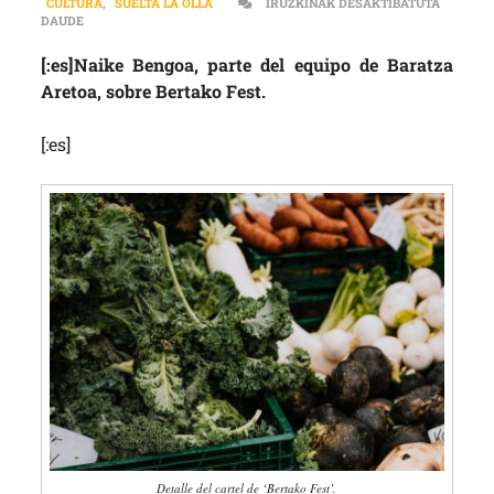
CULTURA
,
SUELTA LA OLLA
IRUZKINAK DESAKTIBATUTA
[:ES]”UNA DE LAS CARACTERÍSTICAS DE BARATZA ES QUE EL CUE
DAUDE
[:es]Naike Bengoa, parte del equipo de Baratza
Aretoa, sobre Bertako Fest.
[:es]
Detalle del cartel de ‘Bertako Fest’.