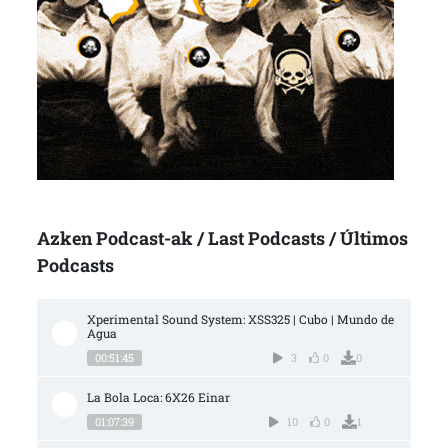
Azken Podcast-ak / Last Podcasts / Últimos
Podcasts
Xperimental Sound System: XSS325 | Cubo | Mundo de 
Agua
00:51:45
3
0
0
La Bola Loca: 6X26 Einar
01:07:39
10
0
1