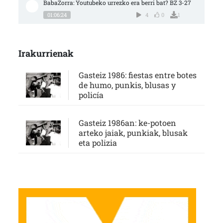
BabaZorra: Youtubeko urrezko era berri bat? BZ 3-27
01:06:24
4
0
1
Irakurrienak
Gasteiz 1986: fiestas entre botes
de humo, punkis, blusas y
policía
Gasteiz 1986an: ke-potoen
arteko jaiak, punkiak, blusak
eta polizia