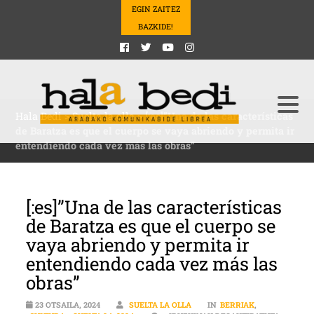
EGIN ZAITEZ
BAZKIDE!
Hala Bedi
>
Suelta la olla
>
[:es]”Una de las características
de Baratza es que el cuerpo se vaya abriendo y permita ir
entendiendo cada vez más las obras”
[:es]”Una de las características
de Baratza es que el cuerpo se
vaya abriendo y permita ir
entendiendo cada vez más las
obras”
23 OTSAILA, 2024
SUELTA LA OLLA
IN
BERRIAK
,