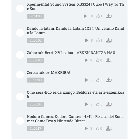
Xperimental Sound System: XSS324 | Cubo | Way To Th
e Sun
00:51:00
10
1
1
Dando la latam: Dando la Latam 1X24: Un verano Dand
o la Latam
01:00:02
8
1
1
Zaharrak Berri: XVI. saioa - AZKEN DANTZA HAU
01:08:00
9
0
0
Zeresanik ez: MAKRIBA!
01:02:00
6
0
1
O no será-Edo ez da izango: Beldurra eta arte eszenikoa
k
01:00:04
3
0
1
Kodoro Games: Kodoro Games - 4×41 - Resaca del Sum
mer Game Fest y Nintendo Direct
01:06:17
3
0
1