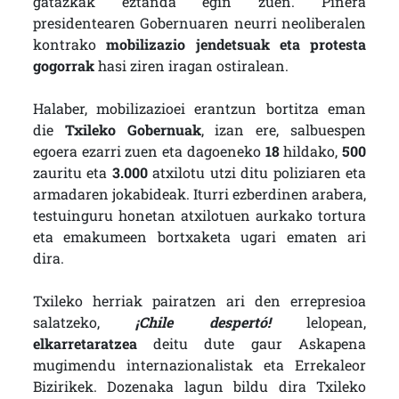
gatazkak eztanda egin zuen. Piñera
presidentearen Gobernuaren neurri neoliberalen
kontrako
mobilizazio jendetsuak eta protesta
gogorrak
hasi ziren iragan ostiralean.
Halaber, mobilizazioei erantzun bortitza eman
die
Txileko Gobernuak
, izan ere, salbuespen
egoera ezarri zuen eta dagoeneko
18
hildako,
500
zauritu eta
3.000
atxilotu utzi ditu poliziaren eta
armadaren jokabideak. Iturri ezberdinen arabera,
testuinguru honetan atxilotuen aurkako tortura
eta emakumeen bortxaketa ugari ematen ari
dira.
Txileko herriak pairatzen ari den errepresioa
salatzeko,
¡Chile despertó!
lelopean,
elkarretaratzea
deitu dute gaur Askapena
mugimendu internazionalistak eta Errekaleor
Bizirikek. Dozenaka lagun bildu dira Txileko