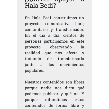
Hala Bedi?
En Hala Bedi construimos un
proyecto comunicativo libre,
comunitario y transformador.
En el día a día, cientos de
personas participamos en este
proyecto, observando la
realidad que nos afecta y
tratando de transformarla
junto a los movimientos
populares.
Nuestros contenidos son libres
porque nadie nos dicta qué
podemos publicar y qué no. Y
porque difundimos estos
contenidos de forma libre y