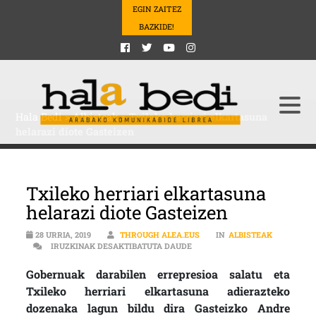
EGIN ZAITEZ
BAZKIDE!
Hala Bedi
>
Albisteak
>
Txileko herriari elkartasuna
helarazi diote Gasteizen
Txileko herriari elkartasuna
helarazi diote Gasteizen
28 URRIA, 2019
THROUGH ALEA.EUS
IN
ALBISTEAK
TXILEKO HERRIARI ELKARTASU
IRUZKINAK DESAKTIBATUTA DAUDE
Gobernuak darabilen errepresioa salatu eta
Txileko herriari elkartasuna adierazteko
dozenaka lagun bildu dira Gasteizko Andre