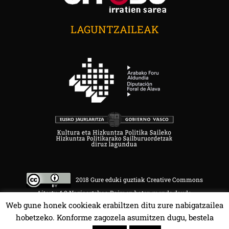
LAGUNTZAILEAK
2018 Gure eduki guztiak Creative Commons
Aitortu 4.0 Nazioartekoa Baimen baten mende daude.
Web gune honek cookieak erabiltzen ditu zure nabigatzailea
hobetzeko. Konforme zagozela asumitzen dugu, bestela