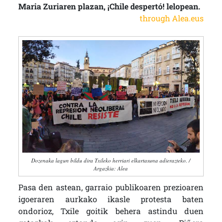
Maria Zuriaren plazan, ¡Chile despertó! lelopean.
through Alea.eus
Dozenaka lagun bildu dira Txileko herriari elkartasuna adierazteko. /
Argazkia: Alea
Pasa den astean, garraio publikoaren prezioaren
igoeraren aurkako ikasle protesta baten
ondorioz, Txile goitik behera astindu duen