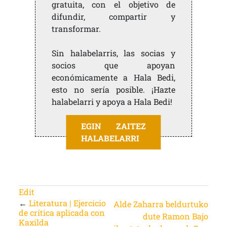
gratuita, con el objetivo de
difundir, compartir y
transformar.
Sin halabelarris, las socias y
socios que apoyan
económicamente a Hala Bedi,
esto no sería posible. ¡Hazte
halabelarri y apoya a Hala Bedi!
EGIN ZAITEZ
HALABELARRI
Edit
←
Literatura | Ejercicio
Alde Zaharra beldurtuko
de crítica aplicada con
dute Ramon Bajo
Kaxilda