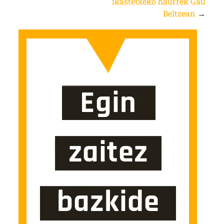
ikastetxeko haurrek Gau
Beltzean
→