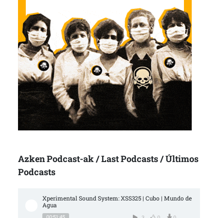
Azken Podcast-ak / Last Podcasts / Últimos
Podcasts
Xperimental Sound System: XSS325 | Cubo | Mundo de 
Agua
00:51:45
3
0
0