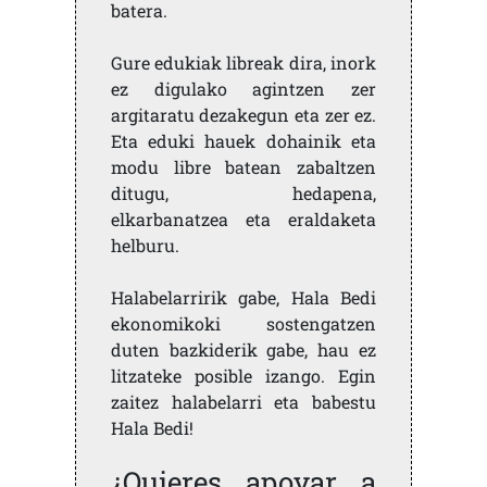
batera.
Gure edukiak libreak dira, inork
ez digulako agintzen zer
argitaratu dezakegun eta zer ez.
Eta eduki hauek dohainik eta
modu libre batean zabaltzen
ditugu, hedapena,
elkarbanatzea eta eraldaketa
helburu.
Halabelarririk gabe, Hala Bedi
ekonomikoki sostengatzen
duten bazkiderik gabe, hau ez
litzateke posible izango. Egin
zaitez halabelarri eta babestu
Hala Bedi!
¿Quieres apoyar a