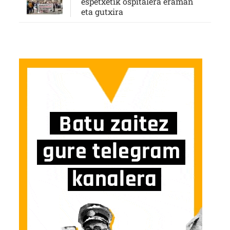
espetxetik ospitalera eraman
eta gutxira