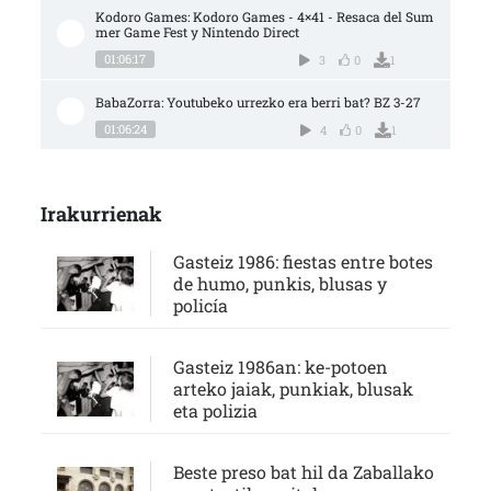
Kodoro Games: Kodoro Games - 4×41 - Resaca del Sum
mer Game Fest y Nintendo Direct
01:06:17
3
0
1
BabaZorra: Youtubeko urrezko era berri bat? BZ 3-27
01:06:24
4
0
1
Irakurrienak
Gasteiz 1986: fiestas entre botes
de humo, punkis, blusas y
policía
Gasteiz 1986an: ke-potoen
arteko jaiak, punkiak, blusak
eta polizia
Beste preso bat hil da Zaballako