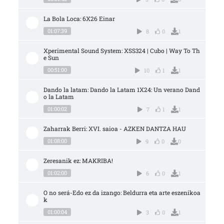
La Bola Loca: 6X26 Einar
01:07:39
8
0
1
Xperimental Sound System: XSS324 | Cubo | Way To Th
e Sun
00:51:00
10
1
1
Dando la latam: Dando la Latam 1X24: Un verano Dand
o la Latam
01:00:02
7
1
1
Zaharrak Berri: XVI. saioa - AZKEN DANTZA HAU
01:08:00
9
0
0
Zeresanik ez: MAKRIBA!
01:02:00
6
0
1
O no será-Edo ez da izango: Beldurra eta arte eszenikoa
k
01:00:04
3
0
1