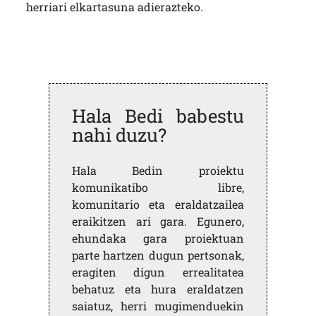
herriari elkartasuna adierazteko.
Hala Bedi babestu
nahi duzu?
Hala Bedin proiektu
komunikatibo libre,
komunitario eta eraldatzailea
eraikitzen ari gara. Egunero,
ehundaka gara proiektuan
parte hartzen dugun pertsonak,
eragiten digun errealitatea
behatuz eta hura eraldatzen
saiatuz, herri mugimenduekin