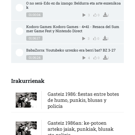
O no será-Edo ez da izango: Beldurra eta arte eszenikoa
k
01:00:04
3
0
1
Kodoro Games: Kodoro Games - 4×41 - Resaca del Sum
mer Game Fest y Nintendo Direct
01:06:17
3
0
1
BabaZorra: Youtubeko urrezko era berri bat? BZ 3-27
01:06:24
4
0
1
Irakurrienak
Gasteiz 1986: fiestas entre botes
de humo, punkis, blusas y
policía
Gasteiz 1986an: ke-potoen
arteko jaiak, punkiak, blusak
eta polizia