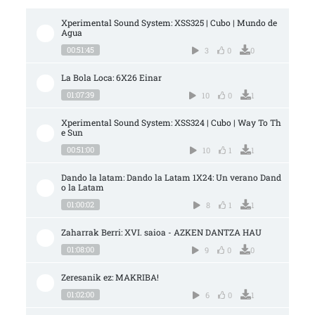
Xperimental Sound System: XSS325 | Cubo | Mundo de 
Agua
00:51:45
3
0
0
La Bola Loca: 6X26 Einar
01:07:39
10
0
1
Xperimental Sound System: XSS324 | Cubo | Way To Th
e Sun
00:51:00
10
1
1
Dando la latam: Dando la Latam 1X24: Un verano Dand
o la Latam
01:00:02
8
1
1
Zaharrak Berri: XVI. saioa - AZKEN DANTZA HAU
01:08:00
9
0
0
Zeresanik ez: MAKRIBA!
01:02:00
6
0
1