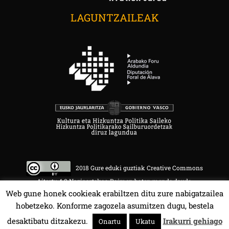
LAGUNTZAILEAK
2018 Gure eduki guztiak Creative Commons
Aitortu 4.0 Nazioartekoa Baimen baten mende daude.
Web gune honek cookieak erabiltzen ditu zure nabigatzailea
hobetzeko. Konforme zagozela asumitzen dugu, bestela
desaktibatu ditzakezu.
Irakurri gehiago
Onartu
Ukatu
HALA BEDI BAT 107.4 MHz.