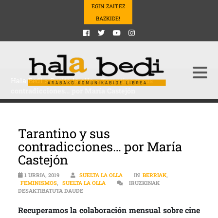
EGIN ZAITEZ
BAZKIDE!
Hala Bedi
>
Suelta la olla
>
Tarantino y sus
contradicciones… por María Castejón
Tarantino y sus
contradicciones… por María
Castejón
1 URRIA, 2019
SUELTA LA OLLA
IN
BERRIAK
,
FEMINISMOS
,
SUELTA LA OLLA
IRUZKINAK
TARANTINO Y SUS CONTRADICCIONES… POR MAR
DESAKTIBATUTA DAUDE
Recuperamos la colaboración mensual sobre cine