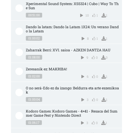
Xperimental Sound System: XSS324 | Cubo | Way To Th
e Sun
00:51:00
10
1
1
Dando la latam: Dando la Latam 1X24: Un verano Dand
o la Latam
01:00:02
8
1
1
Zaharrak Berri: XVI. saioa - AZKEN DANTZA HAU
01:08:00
9
0
0
Zeresanik ez: MAKRIBA!
01:02:00
6
0
1
O no será-Edo ez da izango: Beldurra eta arte eszenikoa
k
01:00:04
3
0
1
Kodoro Games: Kodoro Games - 4×41 - Resaca del Sum
mer Game Fest y Nintendo Direct
01:06:17
3
0
1