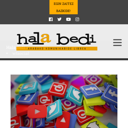
EGIN ZAITEZ
BAZKIDE!
Hala Bedi
>
wtsocial