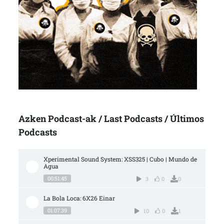
Azken Podcast-ak / Last Podcasts / Últimos
Podcasts
Xperimental Sound System: XSS325 | Cubo | Mundo de 
Agua
00:51:45
3
0
0
La Bola Loca: 6X26 Einar
01:07:39
10
0
1