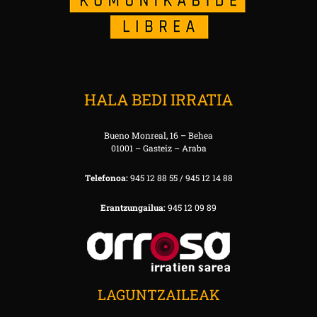
HALA BEDI IRRATIA
Bueno Monreal, 16 – Behea
01001 – Gasteiz – Araba
Telefonoa:
945 12 88 55 / 945 12 14 88
Erantzungailua:
945 12 09 89
LAGUNTZAILEAK