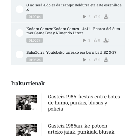
O no será-Edo ez da izango: Beldurra eta arte eszenikoa
k
01:00:04
3
0
1
Kodoro Games: Kodoro Games - 4×41 - Resaca del Sum
mer Game Fest y Nintendo Direct
01:06:17
3
0
1
BabaZorra: Youtubeko urrezko era berri bat? BZ 3-27
01:06:24
4
0
1
Irakurrienak
Gasteiz 1986: fiestas entre botes
de humo, punkis, blusas y
policía
Gasteiz 1986an: ke-potoen
arteko jaiak, punkiak, blusak