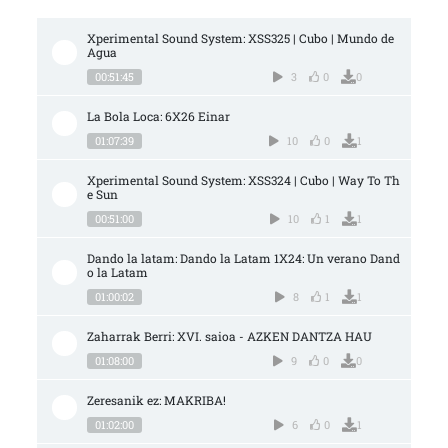
Xperimental Sound System: XSS325 | Cubo | Mundo de 
Agua
00:51:45
3
0
0
La Bola Loca: 6X26 Einar
01:07:39
10
0
1
Xperimental Sound System: XSS324 | Cubo | Way To Th
e Sun
00:51:00
10
1
1
Dando la latam: Dando la Latam 1X24: Un verano Dand
o la Latam
01:00:02
8
1
1
Zaharrak Berri: XVI. saioa - AZKEN DANTZA HAU
01:08:00
9
0
0
Zeresanik ez: MAKRIBA!
01:02:00
6
0
1