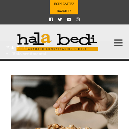
EGIN ZAITEZ
BAZKIDE!
Hala Bedi
>
Valo sentimental