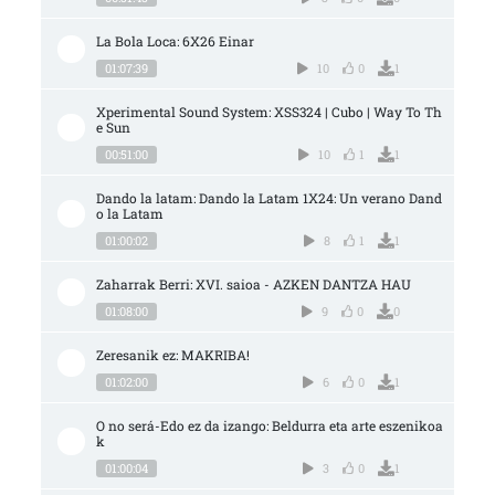
La Bola Loca: 6X26 Einar
01:07:39
10
0
1
Xperimental Sound System: XSS324 | Cubo | Way To Th
e Sun
00:51:00
10
1
1
Dando la latam: Dando la Latam 1X24: Un verano Dand
o la Latam
01:00:02
8
1
1
Zaharrak Berri: XVI. saioa - AZKEN DANTZA HAU
01:08:00
9
0
0
Zeresanik ez: MAKRIBA!
01:02:00
6
0
1
O no será-Edo ez da izango: Beldurra eta arte eszenikoa
k
01:00:04
3
0
1