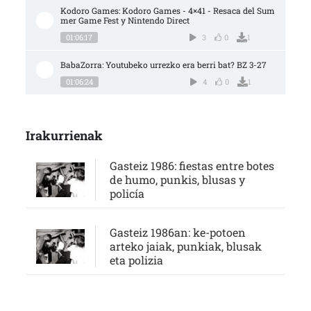
Kodoro Games: Kodoro Games - 4×41 - Resaca del Sum
mer Game Fest y Nintendo Direct
01:06:17
3
0
1
BabaZorra: Youtubeko urrezko era berri bat? BZ 3-27
01:06:24
4
0
1
Irakurrienak
Gasteiz 1986: fiestas entre botes
de humo, punkis, blusas y
policía
Gasteiz 1986an: ke-potoen
arteko jaiak, punkiak, blusak
eta polizia