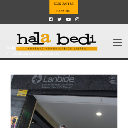
EGIN ZAITEZ
BAZKIDE!
Hala Bedi
>
unidaes de convivencia