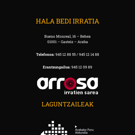
HALA BEDI IRRATIA
Bueno Monreal, 16 – Behea
01001 – Gasteiz – Araba
Telefonoa:
945 12 88 55 / 945 12 14 88
Erantzungailua:
945 12 09 89
LAGUNTZAILEAK