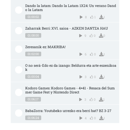
Dando la latam: Dando la Latam 1X24: Un verano Dand
o la Latam
01:00:02
8
1
1
Zaharrak Berri: XVI. saioa - AZKEN DANTZA HAU
01:08:00
9
0
0
Zeresanik ez: MAKRIBA!
01:02:00
6
0
1
O no será-Edo ez da izango: Beldurra eta arte eszenikoa
k
01:00:04
3
0
1
Kodoro Games: Kodoro Games - 4×41 - Resaca del Sum
mer Game Fest y Nintendo Direct
01:06:17
3
0
1
BabaZorra: Youtubeko urrezko era berri bat? BZ 3-27
01:06:24
4
0
1