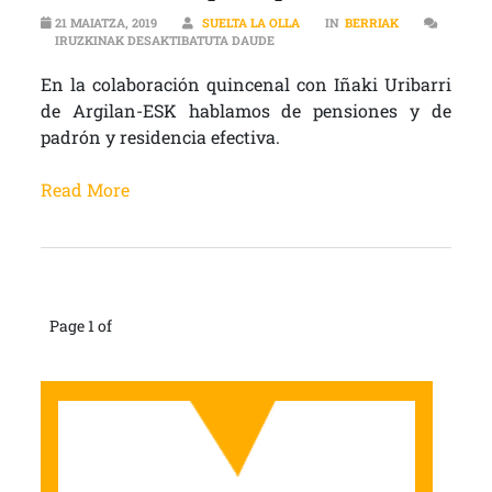
21 MAIATZA, 2019
SUELTA LA OLLA
IN
BERRIAK
PRESTACIONES SOCIALES | PENSIO
IRUZKINAK DESAKTIBATUTA DAUDE
En la colaboración quincenal con Iñaki Uribarri
de Argilan-ESK hablamos de pensiones y de
padrón y residencia efectiva.
Read More
Page 1 of