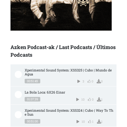
Azken Podcast-ak / Last Podcasts / Últimos
Podcasts
Xperimental Sound System: XSS325 | Cubo | Mundo de 
Agua
00:51:45
3
0
0
La Bola Loca: 6X26 Einar
01:07:39
10
0
1
Xperimental Sound System: XSS324 | Cubo | Way To Th
e Sun
00:51:00
10
1
1