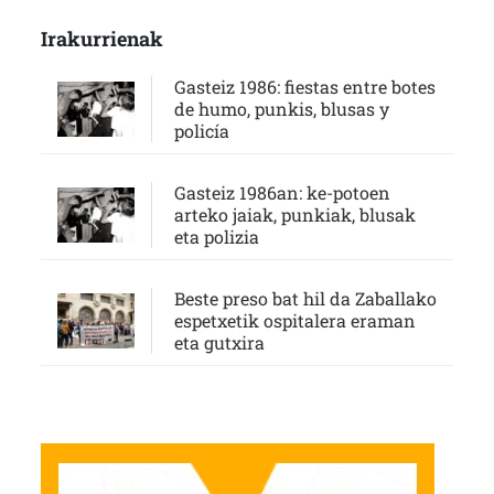
Irakurrienak
Gasteiz 1986: fiestas entre botes
de humo, punkis, blusas y
policía
Gasteiz 1986an: ke-potoen
arteko jaiak, punkiak, blusak
eta polizia
Beste preso bat hil da Zaballako
espetxetik ospitalera eraman
eta gutxira